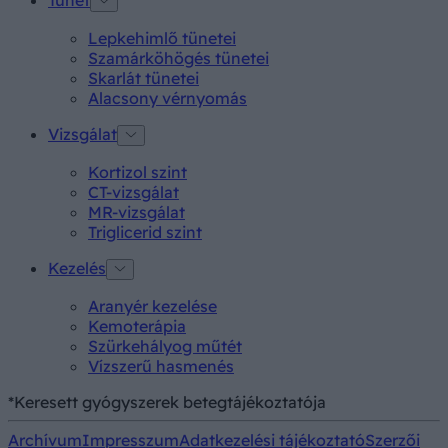
Tünet
Lepkehimlő tünetei
Szamárköhögés tünetei
Skarlát tünetei
Alacsony vérnyomás
Vizsgálat
Kortizol szint
CT-vizsgálat
MR-vizsgálat
Triglicerid szint
Kezelés
Aranyér kezelése
Kemoterápia
Szürkehályog műtét
Vízszerű hasmenés
*Keresett gyógyszerek betegtájékoztatója
Archívum
Impresszum
Adatkezelési tájékoztató
Szerzői