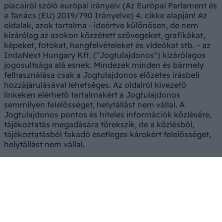
piacairól szóló európai irányelv (Az Európai Parlament és
a Tanács (EU) 2019/790 Irányelve) 4. cikke alapján! Az
oldalak, azok tartalma - ideértve különösen, de nem
kizárólag az azokon közzétett szövegeket, grafikákat,
képeket, fotókat, hangfelvételeket és videókat stb. – az
IndaNext Hungary Kft. ("Jogtulajdonos") kizárólagos
jogosultsága alá esnek. Mindezek minden és bármely
felhasználása csak a Jogtulajdonos előzetes írásbeli
hozzájárulásával lehetséges. Az oldalról kivezető
linkeken elérhető tartalmakért a Jogtulajdonos
semmilyen felelősséget, helytállást nem vállal. A
Jogtulajdonos pontos és hiteles információk közlésére,
tájékoztatás megadására törekszik, de a közlésből,
tájékoztatásból fakadó esetleges károkért felelősséget,
helytállást nem vállal.