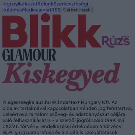
jogi nyilatkozat
Rólunk
Szerkesztőségi
küldetés
Médiaajánlat
RSS
Süti beállítások
© egeszsegkalauz.hu © IndaNext Hungary Kft. Az
oldalak tartalmával kapcsolatban minden jog fenntartva,
beleértve a tartalom szöveg- és adatbányászat céljára
való felhasználását is – a szerzői jogról szóló 1999. évi
LXXVI. törvény rendelkezései értelmében a törvény
35/A. § (1) paragrafusa és a digitális szolgáltatások