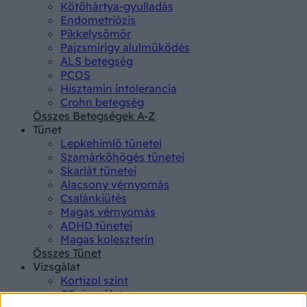
Kötőhártya-gyulladás
Endometriózis
Pikkelysömör
Pajzsmirigy alulműködés
ALS betegség
PCOS
Hisztamin intolerancia
Crohn betegség
Összes Betegségek A-Z
Tünet
Lepkehimlő tünetei
Szamárköhögés tünetei
Skarlát tünetei
Alacsony vérnyomás
Csalánkiütés
Magas vérnyomás
ADHD tünetei
Magas koleszterin
Összes Tünet
Vizsgálat
Kortizol szint
CT-vizsgálat