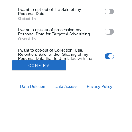
use your data for below specified purposes in below Google
consent section.
I want to opt-out of the Sale of my
Personal Data.
Betegségek A-Z
Opted In
Tünet
Vizsgálat
I want to opt-out of processing my
Kezelés
Personal Data for Targeted Advertising.
Életmódváltás
Opted In
Kutatás
Prevenció
I want to opt-out of Collection, Use,
Retention, Sale, and/or Sharing of my
Hírek
Personal Data that Is Unrelated with the
Videók
Purposes for which it was collected.
CONFIRM
Opted Out
Kisállatok egészsége
Google consents
#allergia
#influenza
#cukorbetegség
Data Deletion
Data Access
Privacy Policy
#orvosmeteorológia
#vérnyomás
#stroke
#rákbetegség
I want to allow Google to enable storage
#pajzsmirigy
#reflux
#ekcéma
#herpesz
related to advertising like cookies on web or
Regisztráció
device identifiers in apps.
I want to allow my user data to be sent to
Google for online advertising purposes.
Idiopátiás tüdőfibrózis