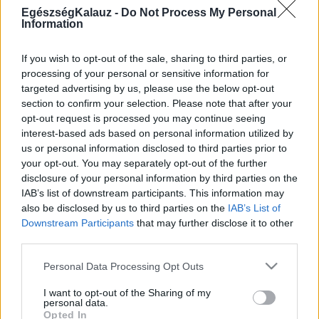
MR-vizsgálat
EgészségKalauz -
Do Not Process My Personal
Triglicerid szint
Information
LDL-koleszterin
Magas CRP
Mammográfia
If you wish to opt-out of the sale, sharing to third parties, or
EKG
processing of your personal or sensitive information for
Összes Vizsgálat
targeted advertising by us, please use the below opt-out
Kezelés
section to confirm your selection. Please note that after your
Aranyér kezelése
opt-out request is processed you may continue seeing
Kemoterápia
interest-based ads based on personal information utilized by
Szürkehályog műtét
us or personal information disclosed to third parties prior to
Vízszerű hasmenés
your opt-out. You may separately opt-out of the further
Afta kezelése
disclosure of your personal information by third parties on the
Dagadt boka kezelése
IAB’s list of downstream participants. This information may
Napallergia kezelése
also be disclosed by us to third parties on the
IAB’s List of
Fülgyulladás kezelése
Downstream Participants
that may further disclose it to other
Összes Kezelés
third parties.
Életmódváltás
Kutatás
Please note that this website/app uses one or more Google
Personal Data Processing Opt Outs
services and may gather and store information including but
not limited to your visit or usage behaviour. You may click to
I want to opt-out of the Sharing of my
personal data.
grant or deny consent to Google and its third-party tags to
Opted In