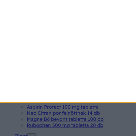
Betegségek A-Z
Kötőhártya-gyulladás
Endometriózis
Pikkelysömör
Pajzsmirigy alulműködés
Gyógyszerkereső*
Aspirin Protect 100 mg tabletta
Neo Citran por felnőttnek 14 db
Magne B6 bevont tabletta 100 db
Rubophen 500 mg tabletta 20 db