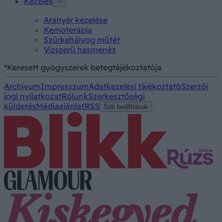
Kezelés
Aranyér kezelése
Kemoterápia
Szürkehályog műtét
Vízszerű hasmenés
*Keresett gyógyszerek betegtájékoztatója
Archívum
Impresszum
Adatkezelési tájékoztató
Szerzői
jogi nyilatkozat
Rólunk
Szerkesztőségi
küldetés
Médiaajánlat
RSS
Süti beállítások