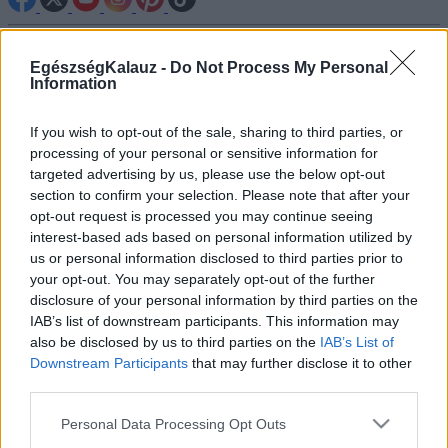
Betegségek A-Z
EgészségKalauz -
Do Not Process My Personal
Tünet
Information
Vizsgálat
Kezelés
Életmódváltás
If you wish to opt-out of the sale, sharing to third parties, or
Kutatás
processing of your personal or sensitive information for
Prevenció
targeted advertising by us, please use the below opt-out
Hírek
section to confirm your selection. Please note that after your
Videók
opt-out request is processed you may continue seeing
Kisállatok egészsége
interest-based ads based on personal information utilized by
us or personal information disclosed to third parties prior to
#allergia
#influenza
#cukorbetegség
your opt-out. You may separately opt-out of the further
#orvosmeteorológia
#vérnyomás
#stroke
#rákbetegség
disclosure of your personal information by third parties on the
#pajzsmirigy
#reflux
#ekcéma
#herpesz
IAB’s list of downstream participants. This information may
Regisztráció
also be disclosed by us to third parties on the
IAB’s List of
Downstream Participants
that may further disclose it to other
third parties.
Please note that this website/app uses one or more Google
Personal Data Processing Opt Outs
services and may gather and store information including but
Izrael