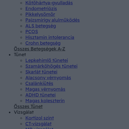
Kötőhártya-gyulladás
Endometriózis
Pikkelysömör
Pajzsmirigy alulműködés
ALS betegség
PCOS
Hisztamin intolerancia
Crohn betegség
Összes Betegségek A-Z
Tünet
Lepkehimlő tünetei
Szamárköhögés tünetei
Skarlát tünetei
Alacsony vérnyomás
Csalánkiütés
Magas vérnyomás
ADHD tünetei
Magas koleszterin
Összes Tünet
Vizsgálat
Kortizol szint
CT-vizsgálat