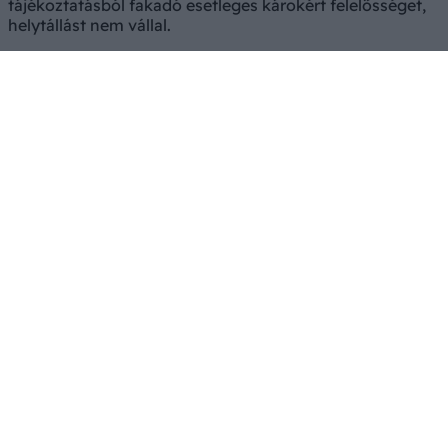
tájékoztatásból fakadó esetleges károkért felelősséget,
helytállást nem vállal.