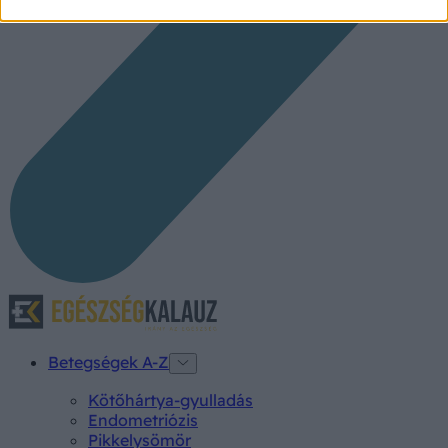
Betegségek A-Z
Kötőhártya-gyulladás
Endometriózis
Pikkelysömör