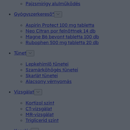
Pajzsmirigy alulműködés
Gyógyszerkereső*
Aspirin Protect 100 mg tabletta
Neo Citran por felnőttnek 14 db
Magne B6 bevont tabletta 100 db
Rubophen 500 mg tabletta 20 db
Tünet
Lepkehimlő tünetei
Szamárköhögés tünetei
Skarlát tünetei
Alacsony vérnyomás
Vizsgálat
Kortizol szint
CT-vizsgálat
MR-vizsgálat
Triglicerid szint