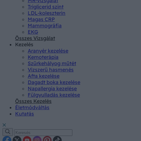
MR-vizsgálat
Triglicerid szint
LDL-koleszterin
Magas CRP
Mammográfia
EKG
Összes Vizsgálat
Kezelés
Aranyér kezelése
Kemoterápia
Szürkehályog műtét
Vízszerű hasmenés
Afta kezelése
Dagadt boka kezelése
Napallergia kezelése
Fülgyulladás kezelése
Összes Kezelés
Életmódváltás
Kutatás