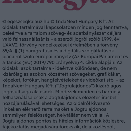
© egeszsegkalauz.hu © IndaNext Hungary Kft. Az
oldalak tartalmával kapcsolatban minden jog fenntartva,
beleértve a tartalom szöveg- és adatbányászat céljára
való felhasználását is – a szerzői jogról szóló 1999. évi
LXXVI. törvény rendelkezései értelmében a törvény
35/A. § (1) paragrafusa és a digitális szolgáltatások
piacairól szóló európai irányelv (Az Európai Parlament és
a Tanács (EU) 2019/790 Irányelve) 4. cikke alapján! Az
oldalak, azok tartalma - ideértve különösen, de nem
kizárólag az azokon közzétett szövegeket, grafikákat,
képeket, fotókat, hangfelvételeket és videókat stb. – az
IndaNext Hungary Kft. ("Jogtulajdonos") kizárólagos
jogosultsága alá esnek. Mindezek minden és bármely
felhasználása csak a Jogtulajdonos előzetes írásbeli
hozzájárulásával lehetséges. Az oldalról kivezető
linkeken elérhető tartalmakért a Jogtulajdonos
semmilyen felelősséget, helytállást nem vállal. A
Jogtulajdonos pontos és hiteles információk közlésére,
tájékoztatás megadására törekszik, de a közlésből,