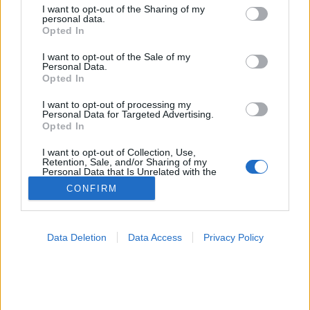
not limited to your visit or usage behaviour. You may click to
I want to opt-out of the Sharing of my
personal data.
Izrael
grant or deny consent to Google and its third-party tags to
Opted In
use your data for below specified purposes in below Google
consent section.
I want to opt-out of the Sale of my
Personal Data.
Opted In
I want to opt-out of processing my
Personal Data for Targeted Advertising.
Opted In
I want to opt-out of Collection, Use,
Retention, Sale, and/or Sharing of my
Personal Data that Is Unrelated with the
Purposes for which it was collected.
CONFIRM
Opted Out
Google consents
Data Deletion
Data Access
Privacy Policy
I want to allow Google to enable storage
related to advertising like cookies on web or
device identifiers in apps.
I want to allow my user data to be sent to