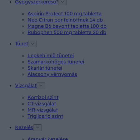
Gyógyszerkereső*
Aspirin Protect 100 mg tabletta
Neo Citran por felnőttnek 14 db
Magne B6 bevont tabletta 100 db
Rubophen 500 mg tabletta 20 db
Tünet
Lepkehimlő tünetei
Szamárköhögés tünetei
Skarlát tünetei
Alacsony vérnyomás
Vizsgálat
Kortizol szint
CT-vizsgálat
MR-vizsgálat
Triglicerid szint
Kezelés
Aranyér kezelése