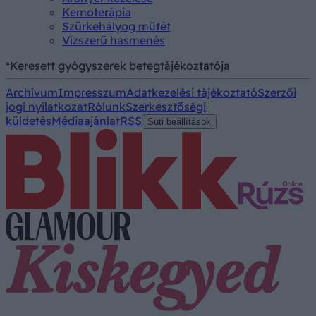
Kemoterápia
Szürkehályog műtét
Vízszerű hasmenés
*Keresett gyógyszerek betegtájékoztatója
Archívum
Impresszum
Adatkezelési tájékoztató
Szerzői
jogi nyilatkozat
Rólunk
Szerkesztőségi
küldetés
Médiaajánlat
RSS
Süti beállítások