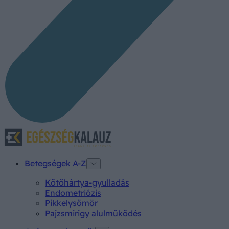
Betegségek A-Z
Kötőhártya-gyulladás
Endometriózis
Pikkelysömör
Pajzsmirigy alulműködés