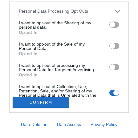
Please note that this website/app uses one or more Google
Ízületi betegség
Personal Data Processing Opt Outs
services and may gather and store information including but
not limited to your visit or usage behaviour. You may click to
I want to opt-out of the Sharing of my
personal data.
grant or deny consent to Google and its third-party tags to
Opted In
use your data for below specified purposes in below Google
consent section.
I want to opt-out of the Sale of my
Personal Data.
Opted In
I want to opt-out of processing my
Personal Data for Targeted Advertising.
Opted In
I want to opt-out of Collection, Use,
Retention, Sale, and/or Sharing of my
Personal Data that Is Unrelated with the
Purposes for which it was collected.
CONFIRM
Opted Out
Google consents
Data Deletion
Data Access
Privacy Policy
I want to allow Google to enable storage
related to advertising like cookies on web or