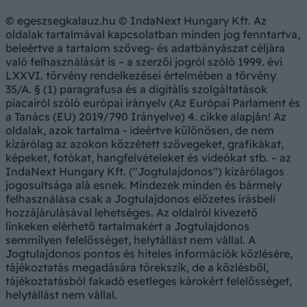
© egeszsegkalauz.hu © IndaNext Hungary Kft. Az
oldalak tartalmával kapcsolatban minden jog fenntartva,
beleértve a tartalom szöveg- és adatbányászat céljára
való felhasználását is – a szerzői jogról szóló 1999. évi
LXXVI. törvény rendelkezései értelmében a törvény
35/A. § (1) paragrafusa és a digitális szolgáltatások
piacairól szóló európai irányelv (Az Európai Parlament és
a Tanács (EU) 2019/790 Irányelve) 4. cikke alapján! Az
oldalak, azok tartalma - ideértve különösen, de nem
kizárólag az azokon közzétett szövegeket, grafikákat,
képeket, fotókat, hangfelvételeket és videókat stb. – az
IndaNext Hungary Kft. ("Jogtulajdonos") kizárólagos
jogosultsága alá esnek. Mindezek minden és bármely
felhasználása csak a Jogtulajdonos előzetes írásbeli
hozzájárulásával lehetséges. Az oldalról kivezető
linkeken elérhető tartalmakért a Jogtulajdonos
semmilyen felelősséget, helytállást nem vállal. A
Jogtulajdonos pontos és hiteles információk közlésére,
tájékoztatás megadására törekszik, de a közlésből,
tájékoztatásból fakadó esetleges károkért felelősséget,
helytállást nem vállal.