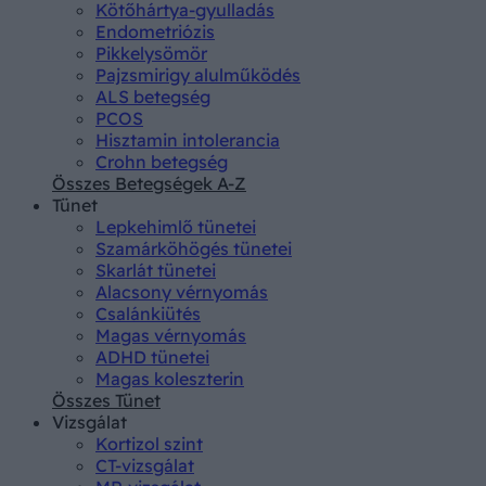
Kötőhártya-gyulladás
Endometriózis
Pikkelysömör
Pajzsmirigy alulműködés
ALS betegség
PCOS
Hisztamin intolerancia
Crohn betegség
Összes Betegségek A-Z
Tünet
Lepkehimlő tünetei
Szamárköhögés tünetei
Skarlát tünetei
Alacsony vérnyomás
Csalánkiütés
Magas vérnyomás
ADHD tünetei
Magas koleszterin
Összes Tünet
Vizsgálat
Kortizol szint
CT-vizsgálat