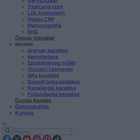
MR-vizsgálat
Triglicerid szint
LDL-koleszterin
Magas CRP
Mammográfia
EKG
Összes Vizsgálat
Kezelés
Aranyér kezelése
Kemoterápia
Szürkehályog műtét
Vízszerű hasmenés
Afta kezelése
Dagadt boka kezelése
Napallergia kezelése
Fülgyulladás kezelése
Összes Kezelés
Életmódváltás
Kutatás