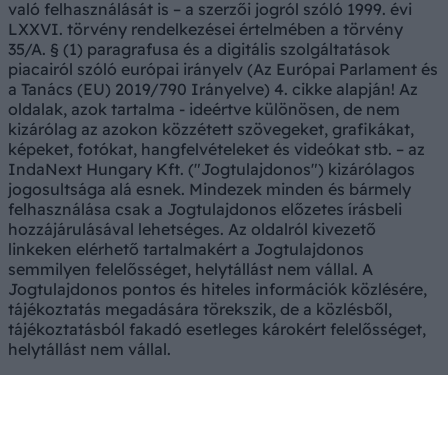
való felhasználását is – a szerzői jogról szóló 1999. évi
LXXVI. törvény rendelkezései értelmében a törvény
35/A. § (1) paragrafusa és a digitális szolgáltatások
piacairól szóló európai irányelv (Az Európai Parlament és
a Tanács (EU) 2019/790 Irányelve) 4. cikke alapján! Az
oldalak, azok tartalma - ideértve különösen, de nem
kizárólag az azokon közzétett szövegeket, grafikákat,
képeket, fotókat, hangfelvételeket és videókat stb. – az
IndaNext Hungary Kft. ("Jogtulajdonos") kizárólagos
jogosultsága alá esnek. Mindezek minden és bármely
felhasználása csak a Jogtulajdonos előzetes írásbeli
hozzájárulásával lehetséges. Az oldalról kivezető
linkeken elérhető tartalmakért a Jogtulajdonos
semmilyen felelősséget, helytállást nem vállal. A
Jogtulajdonos pontos és hiteles információk közlésére,
tájékoztatás megadására törekszik, de a közlésből,
tájékoztatásból fakadó esetleges károkért felelősséget,
helytállást nem vállal.