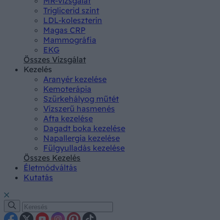
MR-vizsgálat
Triglicerid szint
LDL-koleszterin
Magas CRP
Mammográfia
EKG
Összes Vizsgálat
Kezelés
Aranyér kezelése
Kemoterápia
Szürkehályog műtét
Vízszerű hasmenés
Afta kezelése
Dagadt boka kezelése
Napallergia kezelése
Fülgyulladás kezelése
Összes Kezelés
Életmódváltás
Kutatás