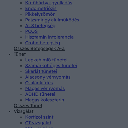
Kötőhártya-gyulladás
Endometriózis
Pikkelysömör
Pajzsmirigy alulműködés
ALS betegség
PCOS
Hisztamin intolerancia
Crohn betegség
Összes Betegségek A-Z
Tünet
Lepkehimlő tünetei
Szamárköhögés tünetei
Skarlát tünetei
Alacsony vérnyomás
Csalánkiütés
Magas vérnyomás
ADHD tünetei
Magas koleszterin
Összes Tünet
Vizsgálat
Kortizol szint
CT-vizsgálat