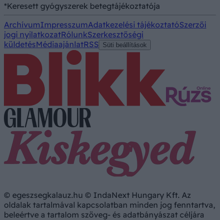
*Keresett gyógyszerek betegtájékoztatója
Archívum
Impresszum
Adatkezelési tájékoztató
Szerzői
jogi nyilatkozat
Rólunk
Szerkesztőségi
küldetés
Médiaajánlat
RSS
Süti beállítások
© egeszsegkalauz.hu © IndaNext Hungary Kft. Az
oldalak tartalmával kapcsolatban minden jog fenntartva,
beleértve a tartalom szöveg- és adatbányászat céljára