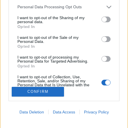
Please note that this website/app uses one or more Google
Personal Data Processing Opt Outs
Ízületi betegségek
services and may gather and store information including but
not limited to your visit or usage behaviour. You may click to
I want to opt-out of the Sharing of my
personal data.
grant or deny consent to Google and its third-party tags to
Opted In
use your data for below specified purposes in below Google
consent section.
I want to opt-out of the Sale of my
Personal Data.
Opted In
I want to opt-out of processing my
Personal Data for Targeted Advertising.
Opted In
I want to opt-out of Collection, Use,
Retention, Sale, and/or Sharing of my
Personal Data that Is Unrelated with the
Purposes for which it was collected.
CONFIRM
Opted Out
Google consents
Data Deletion
Data Access
Privacy Policy
I want to allow Google to enable storage
related to advertising like cookies on web or
device identifiers in apps.