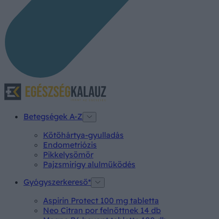
Betegségek A-Z
Kötőhártya-gyulladás
Endometriózis
Pikkelysömör
Pajzsmirigy alulműködés
Gyógyszerkereső*
Aspirin Protect 100 mg tabletta
Neo Citran por felnőttnek 14 db