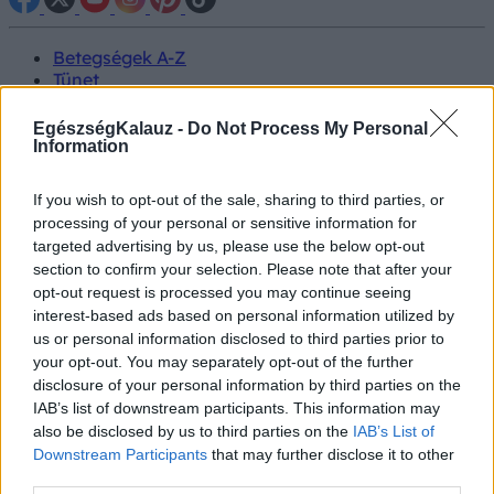
Betegségek A-Z
Tünet
Vizsgálat
Kezelés
EgészségKalauz -
Do Not Process My Personal
Életmódváltás
Information
Kutatás
Prevenció
If you wish to opt-out of the sale, sharing to third parties, or
Hírek
processing of your personal or sensitive information for
Videók
targeted advertising by us, please use the below opt-out
Kisállatok egészsége
section to confirm your selection. Please note that after your
opt-out request is processed you may continue seeing
#allergia
#influenza
#cukorbetegség
interest-based ads based on personal information utilized by
#orvosmeteorológia
#vérnyomás
#stroke
#rákbetegség
us or personal information disclosed to third parties prior to
#pajzsmirigy
#reflux
#ekcéma
#herpesz
your opt-out. You may separately opt-out of the further
Regisztráció
disclosure of your personal information by third parties on the
IAB’s list of downstream participants. This information may
also be disclosed by us to third parties on the
IAB’s List of
Downstream Participants
that may further disclose it to other
third parties.
Ízületi betegségek