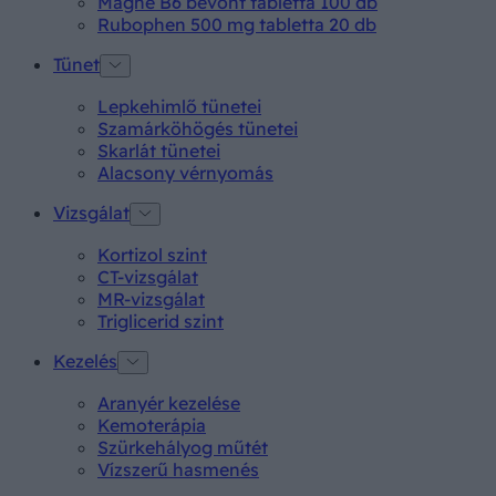
Magne B6 bevont tabletta 100 db
Rubophen 500 mg tabletta 20 db
Tünet
Lepkehimlő tünetei
Szamárköhögés tünetei
Skarlát tünetei
Alacsony vérnyomás
Vizsgálat
Kortizol szint
CT-vizsgálat
MR-vizsgálat
Triglicerid szint
Kezelés
Aranyér kezelése
Kemoterápia
Szürkehályog műtét
Vízszerű hasmenés