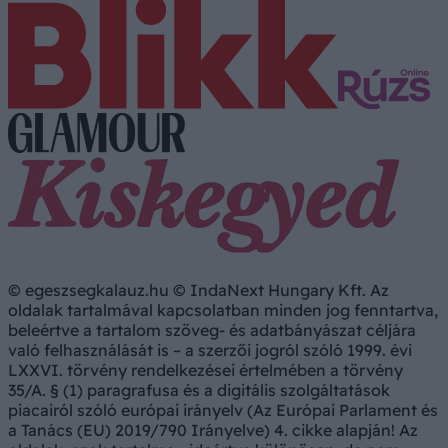
© egeszsegkalauz.hu © IndaNext Hungary Kft. Az
oldalak tartalmával kapcsolatban minden jog fenntartva,
beleértve a tartalom szöveg- és adatbányászat céljára
való felhasználását is – a szerzői jogról szóló 1999. évi
LXXVI. törvény rendelkezései értelmében a törvény
35/A. § (1) paragrafusa és a digitális szolgáltatások
piacairól szóló európai irányelv (Az Európai Parlament és
a Tanács (EU) 2019/790 Irányelve) 4. cikke alapján! Az