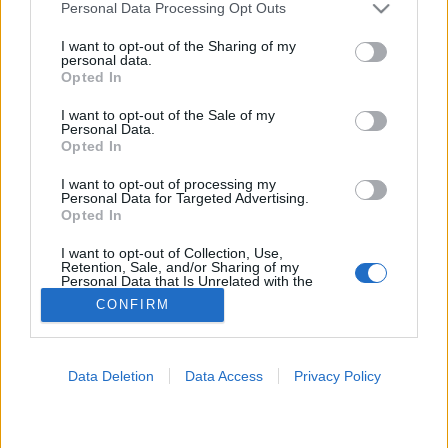
Please note that this website/app uses one or more Google
Personal Data Processing Opt Outs
services and may gather and store information including but
Kezelése
not limited to your visit or usage behaviour. You may click to
I want to opt-out of the Sharing of my
personal data.
grant or deny consent to Google and its third-party tags to
Opted In
use your data for below specified purposes in below Google
consent section.
I want to opt-out of the Sale of my
Personal Data.
Opted In
I want to opt-out of processing my
Personal Data for Targeted Advertising.
Opted In
I want to opt-out of Collection, Use,
Retention, Sale, and/or Sharing of my
Personal Data that Is Unrelated with the
Purposes for which it was collected.
CONFIRM
Opted Out
Google consents
Data Deletion
Data Access
Privacy Policy
I want to allow Google to enable storage
related to advertising like cookies on web or
device identifiers in apps.