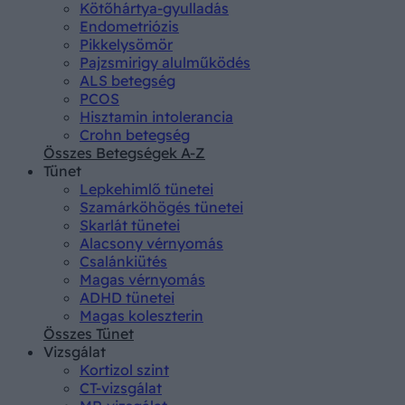
Kötőhártya-gyulladás
Endometriózis
Pikkelysömör
Pajzsmirigy alulműködés
ALS betegség
PCOS
Hisztamin intolerancia
Crohn betegség
Összes Betegségek A-Z
Tünet
Lepkehimlő tünetei
Szamárköhögés tünetei
Skarlát tünetei
Alacsony vérnyomás
Csalánkiütés
Magas vérnyomás
ADHD tünetei
Magas koleszterin
Összes Tünet
Vizsgálat
Kortizol szint
CT-vizsgálat