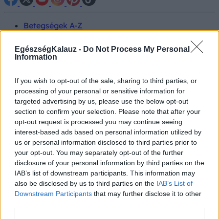
Betegségek A-Z
Tünet
Vizsgálat
EgészségKalauz -
Do Not Process My Personal
Kezelés
Information
Életmódváltás
Kutatás
If you wish to opt-out of the sale, sharing to third parties, or
Prevenció
processing of your personal or sensitive information for
Hírek
targeted advertising by us, please use the below opt-out
Videók
section to confirm your selection. Please note that after your
Kisállatok egészsége
opt-out request is processed you may continue seeing
interest-based ads based on personal information utilized by
#allergia
#influenza
#cukorbetegség
us or personal information disclosed to third parties prior to
#orvosmeteorológia
#vérnyomás
#stroke
#rákbetegség
your opt-out. You may separately opt-out of the further
#pajzsmirigy
#reflux
#ekcéma
#herpesz
disclosure of your personal information by third parties on the
Regisztráció
IAB’s list of downstream participants. This information may
also be disclosed by us to third parties on the
IAB’s List of
Downstream Participants
that may further disclose it to other
third parties.
Kezelése