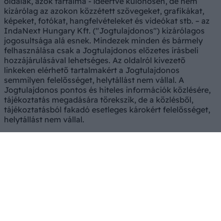
oldalak, azok tartalma - ideértve különösen, de nem
kizárólag az azokon közzétett szövegeket, grafikákat,
képeket, fotókat, hangfelvételeket és videókat stb. – az
IndaNext Hungary Kft. ("Jogtulajdonos") kizárólagos
jogosultsága alá esnek. Mindezek minden és bármely
felhasználása csak a Jogtulajdonos előzetes írásbeli
hozzájárulásával lehetséges. Az oldalról kivezető
linkeken elérhető tartalmakért a Jogtulajdonos
semmilyen felelősséget, helytállást nem vállal. A
Jogtulajdonos pontos és hiteles információk közlésére,
tájékoztatás megadására törekszik, de a közlésből,
tájékoztatásból fakadó esetleges károkért felelősséget,
helytállást nem vállal.