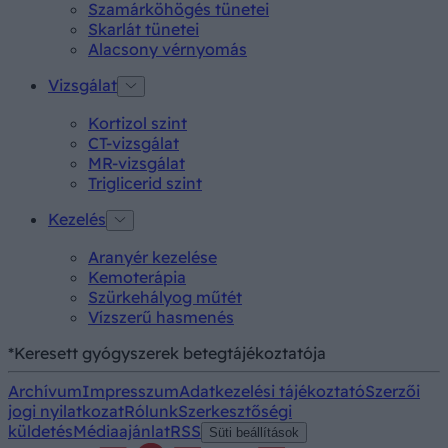
Szamárköhögés tünetei
Skarlát tünetei
Alacsony vérnyomás
Vizsgálat
Kortizol szint
CT-vizsgálat
MR-vizsgálat
Triglicerid szint
Kezelés
Aranyér kezelése
Kemoterápia
Szürkehályog műtét
Vízszerű hasmenés
*Keresett gyógyszerek betegtájékoztatója
Archívum
Impresszum
Adatkezelési tájékoztató
Szerzői
jogi nyilatkozat
Rólunk
Szerkesztőségi
küldetés
Médiaajánlat
RSS
Süti beállítások