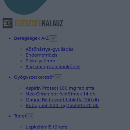
Betegségek A-Z
Kötőhártya-gyulladás
Endometriózis
Pikkelysömör
Pajzsmirigy alulműködés
Gyógyszerkereső*
Aspirin Protect 100 mg tabletta
Neo Citran por felnőttnek 14 db
Magne B6 bevont tabletta 100 db
Rubophen 500 mg tabletta 20 db
Tünet
Lepkehimlő tünetei