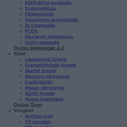
Kötőhártya-gyulladás
Endometriózis
Pikkelysömör
Pajzsmirigy alulműködés
ALS betegség
PCOS
Hisztamin intolerancia
Crohn betegség
Összes Betegségek A-Z
Tünet
Lepkehimlő tünetei
Szamárköhögés tünetei
Skarlát tünetei
Alacsony vérnyomás
Csalánkiütés
Magas vérnyomás
ADHD tünetei
Magas koleszterin
Összes Tünet
Vizsgálat
Kortizol szint
CT-vizsgálat