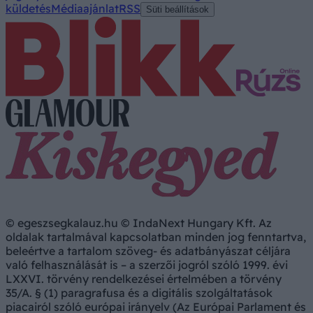
küldetés
Médiaajánlat
RSS
Süti beállítások
© egeszsegkalauz.hu © IndaNext Hungary Kft. Az
oldalak tartalmával kapcsolatban minden jog fenntartva,
beleértve a tartalom szöveg- és adatbányászat céljára
való felhasználását is – a szerzői jogról szóló 1999. évi
LXXVI. törvény rendelkezései értelmében a törvény
35/A. § (1) paragrafusa és a digitális szolgáltatások
piacairól szóló európai irányelv (Az Európai Parlament és