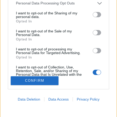
Please note that this website/app uses one or more Google
Personal Data Processing Opt Outs
services and may gather and store information including but
Koffein
not limited to your visit or usage behaviour. You may click to
I want to opt-out of the Sharing of my
personal data.
grant or deny consent to Google and its third-party tags to
Opted In
use your data for below specified purposes in below Google
consent section.
I want to opt-out of the Sale of my
Personal Data.
Opted In
I want to opt-out of processing my
Personal Data for Targeted Advertising.
Opted In
I want to opt-out of Collection, Use,
Retention, Sale, and/or Sharing of my
Personal Data that Is Unrelated with the
Purposes for which it was collected.
CONFIRM
Opted Out
Google consents
Data Deletion
Data Access
Privacy Policy
I want to allow Google to enable storage
related to advertising like cookies on web or
device identifiers in apps.