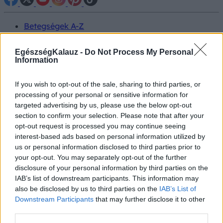
Betegségek A-Z
Tünet
Vizsgálat
EgészségKalauz -
Do Not Process My Personal
Kezelés
Information
Életmódváltás
Kutatás
If you wish to opt-out of the sale, sharing to third parties, or
Prevenció
Hírek
processing of your personal or sensitive information for
Videók
targeted advertising by us, please use the below opt-out
Kisállatok egészsége
section to confirm your selection. Please note that after your
opt-out request is processed you may continue seeing
interest-based ads based on personal information utilized by
#allergia
#influenza
#cukorbetegség
us or personal information disclosed to third parties prior to
#orvosmeteorológia
#vérnyomás
#stroke
#rákbetegség
#pajzsmirigy
#reflux
#ekcéma
#herpesz
your opt-out. You may separately opt-out of the further
Regisztráció
disclosure of your personal information by third parties on the
IAB’s list of downstream participants. This information may
also be disclosed by us to third parties on the
IAB’s List of
Downstream Participants
that may further disclose it to other
third parties.
Koffein