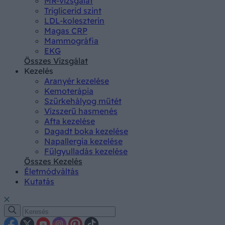
MR-vizsgálat
Triglicerid szint
LDL-koleszterin
Magas CRP
Mammográfia
EKG
Összes Vizsgálat
Kezelés
Aranyér kezelése
Kemoterápia
Szürkehályog műtét
Vízszerű hasmenés
Afta kezelése
Dagadt boka kezelése
Napallergia kezelése
Fülgyulladás kezelése
Összes Kezelés
Életmódváltás
Kutatás