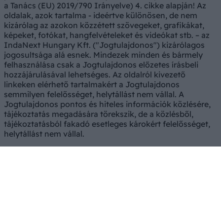
a Tanács (EU) 2019/790 Irányelve) 4. cikke alapján! Az
oldalak, azok tartalma - ideértve különösen, de nem
kizárólag az azokon közzétett szövegeket, grafikákat,
képeket, fotókat, hangfelvételeket és videókat stb. – az
IndaNext Hungary Kft. ("Jogtulajdonos") kizárólagos
jogosultsága alá esnek. Mindezek minden és bármely
felhasználása csak a Jogtulajdonos előzetes írásbeli
hozzájárulásával lehetséges. Az oldalról kivezető
linkeken elérhető tartalmakért a Jogtulajdonos
semmilyen felelősséget, helytállást nem vállal. A
Jogtulajdonos pontos és hiteles információk közlésére,
tájékoztatás megadására törekszik, de a közlésből,
tájékoztatásból fakadó esetleges károkért felelősséget,
helytállást nem vállal.