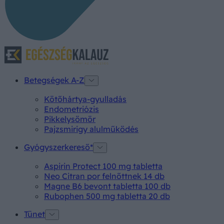
Betegségek A-Z
Kötőhártya-gyulladás
Endometriózis
Pikkelysömör
Pajzsmirigy alulműködés
Gyógyszerkereső*
Aspirin Protect 100 mg tabletta
Neo Citran por felnőttnek 14 db
Magne B6 bevont tabletta 100 db
Rubophen 500 mg tabletta 20 db
Tünet