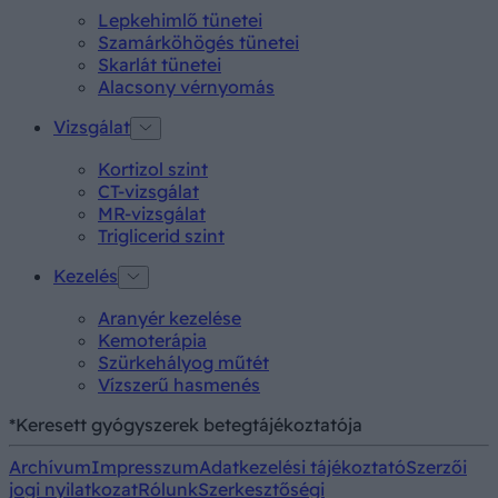
Lepkehimlő tünetei
Szamárköhögés tünetei
Skarlát tünetei
Alacsony vérnyomás
Vizsgálat
Kortizol szint
CT-vizsgálat
MR-vizsgálat
Triglicerid szint
Kezelés
Aranyér kezelése
Kemoterápia
Szürkehályog műtét
Vízszerű hasmenés
*Keresett gyógyszerek betegtájékoztatója
Archívum
Impresszum
Adatkezelési tájékoztató
Szerzői
jogi nyilatkozat
Rólunk
Szerkesztőségi