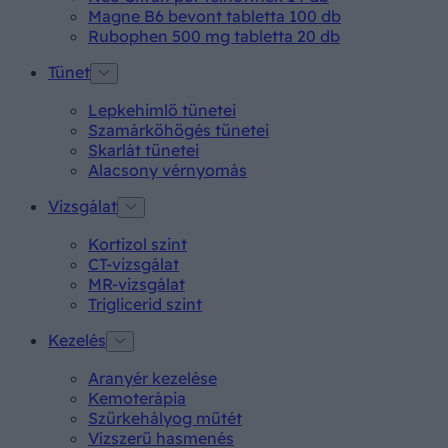
Magne B6 bevont tabletta 100 db
Rubophen 500 mg tabletta 20 db
Tünet
Lepkehimlő tünetei
Szamárköhögés tünetei
Skarlát tünetei
Alacsony vérnyomás
Vizsgálat
Kortizol szint
CT-vizsgálat
MR-vizsgálat
Triglicerid szint
Kezelés
Aranyér kezelése
Kemoterápia
Szürkehályog műtét
Vízszerű hasmenés