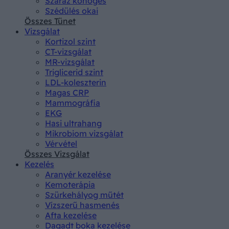
Száraz köhögés
Szédülés okai
Összes Tünet
Vizsgálat
Kortizol szint
CT-vizsgálat
MR-vizsgálat
Triglicerid szint
LDL-koleszterin
Magas CRP
Mammográfia
EKG
Hasi ultrahang
Mikrobiom vizsgálat
Vérvétel
Összes Vizsgálat
Kezelés
Aranyér kezelése
Kemoterápia
Szürkehályog műtét
Vízszerű hasmenés
Afta kezelése
Dagadt boka kezelése