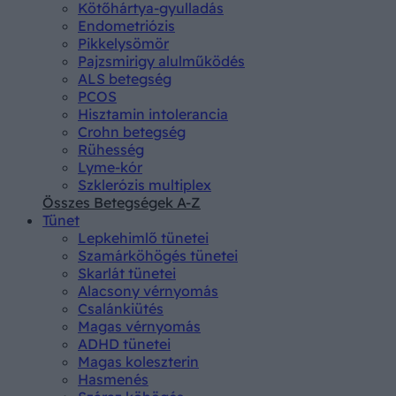
Kötőhártya-gyulladás
Endometriózis
Pikkelysömör
Pajzsmirigy alulműködés
ALS betegség
PCOS
Hisztamin intolerancia
Crohn betegség
Rühesség
Lyme-kór
Szklerózis multiplex
Összes Betegségek A-Z
Tünet
Lepkehimlő tünetei
Szamárköhögés tünetei
Skarlát tünetei
Alacsony vérnyomás
Csalánkiütés
Magas vérnyomás
ADHD tünetei
Magas koleszterin
Hasmenés