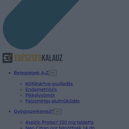
Betegségek A-Z
Kötőhártya-gyulladás
Endometriózis
Pikkelysömör
Pajzsmirigy alulműködés
Gyógyszerkereső*
Aspirin Protect 100 mg tabletta
Neo Citran por felnőttnek 14 db