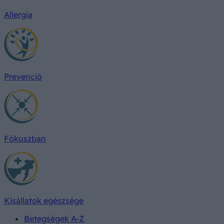
Allergia
Prevenció
Fókuszban
Kisállatok egészsége
Betegségek A-Z