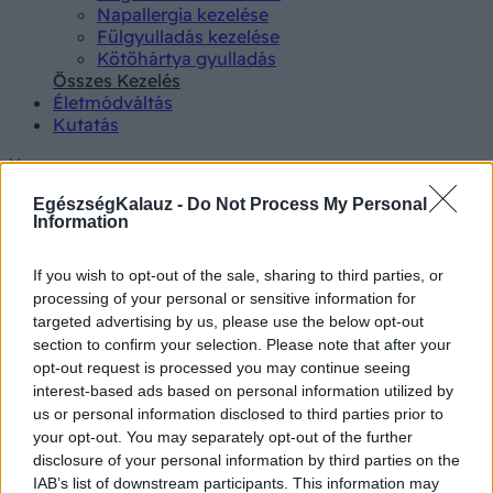
Napallergia kezelése
Fülgyulladás kezelése
Kötőhártya gyulladás
Összes Kezelés
Életmódváltás
Kutatás
EgészségKalauz -
Do Not Process My Personal
Information
Betegségek A-Z
If you wish to opt-out of the sale, sharing to third parties, or
Tünet
processing of your personal or sensitive information for
Vizsgálat
targeted advertising by us, please use the below opt-out
Kezelés
section to confirm your selection. Please note that after your
Életmódváltás
opt-out request is processed you may continue seeing
Kutatás
interest-based ads based on personal information utilized by
Prevenció
us or personal information disclosed to third parties prior to
Hírek
your opt-out. You may separately opt-out of the further
Videók
disclosure of your personal information by third parties on the
Kisállatok egészsége
IAB’s list of downstream participants. This information may