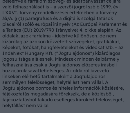
beleértve a tartalom szöveg- és adatbányászat céljára
való felhasználását is – a szerzői jogról szóló 1999. évi
LXXVI. törvény rendelkezései értelmében a törvény
35/A. § (1) paragrafusa és a digitális szolgáltatások
piacairól szóló európai irányelv (Az Európai Parlament és
a Tanács (EU) 2019/790 Irányelve) 4. cikke alapján! Az
oldalak, azok tartalma - ideértve különösen, de nem
kizárólag az azokon közzétett szövegeket, grafikákat,
képeket, fotókat, hangfelvételeket és videókat stb. – az
IndaNext Hungary Kft. ("Jogtulajdonos") kizárólagos
jogosultsága alá esnek. Mindezek minden és bármely
felhasználása csak a Jogtulajdonos előzetes írásbeli
hozzájárulásával lehetséges. Az oldalról kivezető
linkeken elérhető tartalmakért a Jogtulajdonos
semmilyen felelősséget, helytállást nem vállal. A
Jogtulajdonos pontos és hiteles információk közlésére,
tájékoztatás megadására törekszik, de a közlésből,
tájékoztatásból fakadó esetleges károkért felelősséget,
helytállást nem vállal.