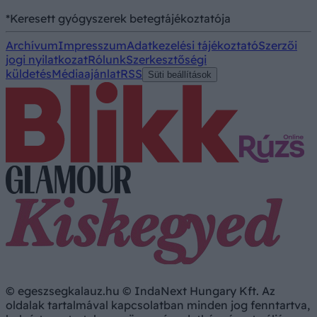
*Keresett gyógyszerek betegtájékoztatója
Archívum
Impresszum
Adatkezelési tájékoztató
Szerzői
jogi nyilatkozat
Rólunk
Szerkesztőségi
küldetés
Médiaajánlat
RSS
Süti beállítások
© egeszsegkalauz.hu © IndaNext Hungary Kft. Az
oldalak tartalmával kapcsolatban minden jog fenntartva,