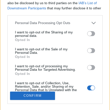
also be disclosed by us to third parties on the
IAB’s List of
#allergia
#influenza
#cukorbetegség
Downstream Participants
that may further disclose it to other
#orvosmeteorológia
#vérnyomás
#stroke
#rákbetegség
third parties.
#pajzsmirigy
#reflux
#ekcéma
#herpesz
Regisztráció
Please note that this website/app uses one or more Google
Personal Data Processing Opt Outs
services and may gather and store information including but
not limited to your visit or usage behaviour. You may click to
I want to opt-out of the Sharing of my
personal data.
grant or deny consent to Google and its third-party tags to
Opted In
use your data for below specified purposes in below Google
Köhögés
consent section.
I want to opt-out of the Sale of my
Personal Data.
Opted In
Köhögés
I want to opt-out of processing my
Personal Data for Targeted Advertising.
Opted In
I want to opt-out of Collection, Use,
Retention, Sale, and/or Sharing of my
Personal Data that Is Unrelated with the
Purposes for which it was collected.
CONFIRM
Opted Out
Google consents