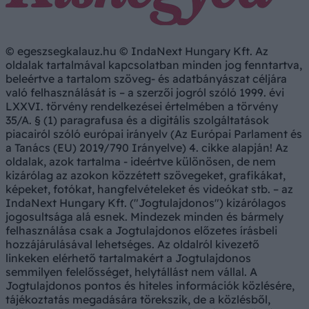
© egeszsegkalauz.hu © IndaNext Hungary Kft. Az
oldalak tartalmával kapcsolatban minden jog fenntartva,
beleértve a tartalom szöveg- és adatbányászat céljára
való felhasználását is – a szerzői jogról szóló 1999. évi
LXXVI. törvény rendelkezései értelmében a törvény
35/A. § (1) paragrafusa és a digitális szolgáltatások
piacairól szóló európai irányelv (Az Európai Parlament és
a Tanács (EU) 2019/790 Irányelve) 4. cikke alapján! Az
oldalak, azok tartalma - ideértve különösen, de nem
kizárólag az azokon közzétett szövegeket, grafikákat,
képeket, fotókat, hangfelvételeket és videókat stb. – az
IndaNext Hungary Kft. ("Jogtulajdonos") kizárólagos
jogosultsága alá esnek. Mindezek minden és bármely
felhasználása csak a Jogtulajdonos előzetes írásbeli
hozzájárulásával lehetséges. Az oldalról kivezető
linkeken elérhető tartalmakért a Jogtulajdonos
semmilyen felelősséget, helytállást nem vállal. A
Jogtulajdonos pontos és hiteles információk közlésére,
tájékoztatás megadására törekszik, de a közlésből,