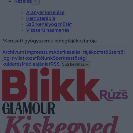
Kezelés
Aranyér kezelése
Kemoterápia
Szürkehályog műtét
Vízszerű hasmenés
*Keresett gyógyszerek betegtájékoztatója
Archívum
Impresszum
Adatkezelési tájékoztató
Szerzői
jogi nyilatkozat
Rólunk
Szerkesztőségi
küldetés
Médiaajánlat
RSS
Süti beállítások