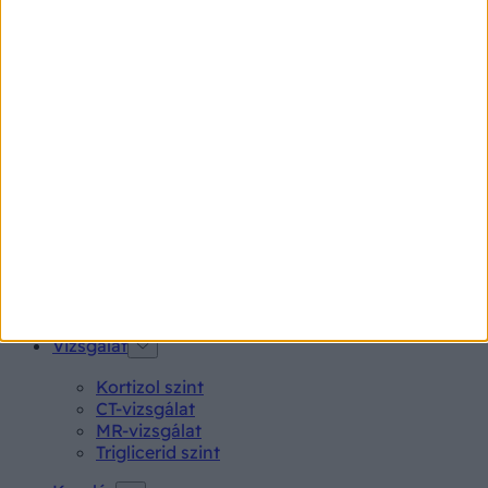
Pajzsmirigy alulműködés
Gyógyszerkereső*
Aspirin Protect 100 mg tabletta
Neo Citran por felnőttnek 14 db
Magne B6 bevont tabletta 100 db
Rubophen 500 mg tabletta 20 db
Tünet
Lepkehimlő tünetei
Szamárköhögés tünetei
Skarlát tünetei
Alacsony vérnyomás
Vizsgálat
Kortizol szint
CT-vizsgálat
MR-vizsgálat
Triglicerid szint