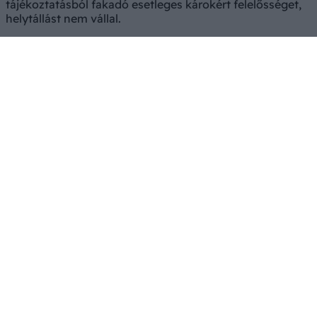
tájékoztatásból fakadó esetleges károkért felelősséget,
helytállást nem vállal.