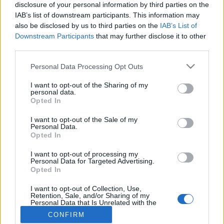
MR-vizsgálat
disclosure of your personal information by third parties on the
Triglicerid szint
IAB’s list of downstream participants. This information may
LDL-koleszterin
also be disclosed by us to third parties on the
IAB’s List of
Magas CRP
Downstream Participants
that may further disclose it to other
Mammográfia
third parties.
EKG
Összes Vizsgálat
Please note that this website/app uses one or more Google
Personal Data Processing Opt Outs
Kezelés
services and may gather and store information including but
Aranyér kezelése
not limited to your visit or usage behaviour. You may click to
I want to opt-out of the Sharing of my
Kemoterápia
personal data.
grant or deny consent to Google and its third-party tags to
Szürkehályog műtét
Opted In
use your data for below specified purposes in below Google
Vízszerű hasmenés
consent section.
Afta kezelése
I want to opt-out of the Sale of my
Personal Data.
Dagadt boka kezelése
Opted In
Napallergia kezelése
Fülgyulladás kezelése
I want to opt-out of processing my
Összes Kezelés
Personal Data for Targeted Advertising.
Életmódváltás
Opted In
Kutatás
I want to opt-out of Collection, Use,
Retention, Sale, and/or Sharing of my
Personal Data that Is Unrelated with the
Purposes for which it was collected.
CONFIRM
Opted Out