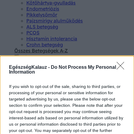
Kötőhártya-gyulladás
Endometriózis
Pikkelysömör
Pajzsmirigy alulműködés
ALS betegség
PCOS
Hisztamin intolerancia
Crohn betegség
Összes Betegségek A-Z
Tünet
Lepkehimlő tünetei
EgészségKalauz -
Do Not Process My Personal
Szamárköhögés tünetei
Information
Skarlát tünetei
Alacsony vérnyomás
Csalánkiütés
If you wish to opt-out of the sale, sharing to third parties, or
Magas vérnyomás
processing of your personal or sensitive information for
ADHD tünetei
targeted advertising by us, please use the below opt-out
Magas koleszterin
section to confirm your selection. Please note that after your
Összes Tünet
opt-out request is processed you may continue seeing
Vizsgálat
interest-based ads based on personal information utilized by
Kortizol szint
us or personal information disclosed to third parties prior to
CT-vizsgálat
your opt-out. You may separately opt-out of the further