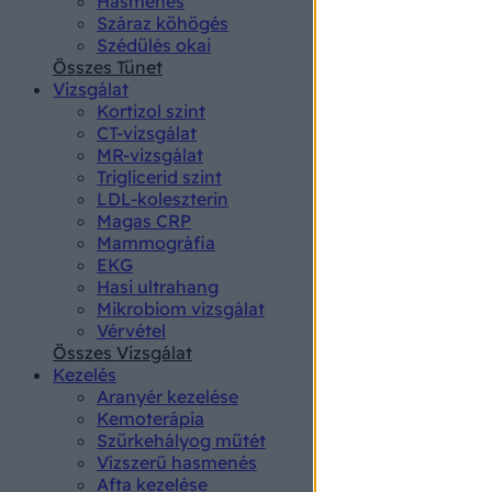
Hasmenés
authenti
Száraz köhögés
Szédülés okai
Összes Tünet
Vizsgálat
Kortizol szint
CT-vizsgálat
MR-vizsgálat
Triglicerid szint
LDL-koleszterin
Magas CRP
Mammográfia
EKG
Hasi ultrahang
Mikrobiom vizsgálat
Vérvétel
Összes Vizsgálat
Kezelés
Aranyér kezelése
Kemoterápia
Szürkehályog műtét
Vízszerű hasmenés
Afta kezelése