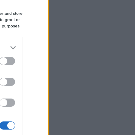
er and store
to grant or
ed purposes