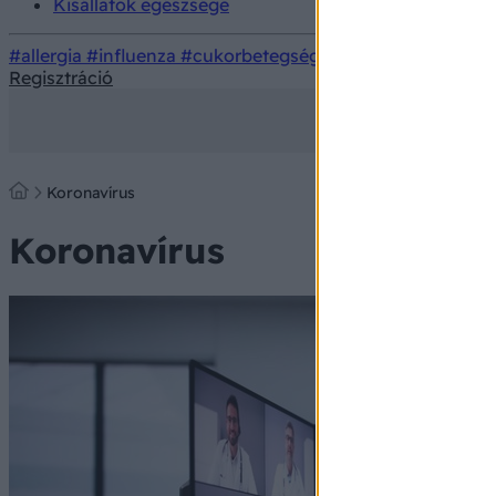
Kisállatok egészsége
#allergia
#influenza
#cukorbetegség
#orvosmeteorológi
Regisztráció
Koronavírus
Koronavírus