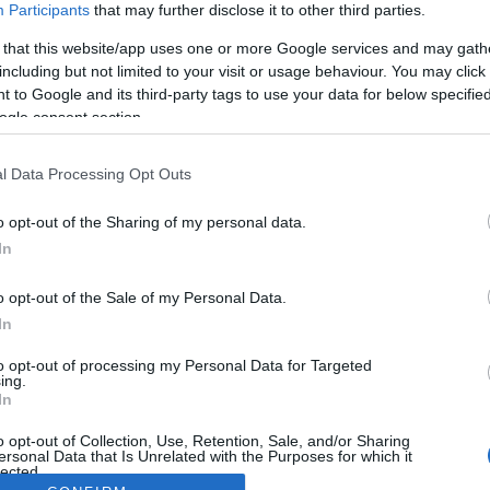
Participants
that may further disclose it to other third parties.
 that this website/app uses one or more Google services and may gath
including but not limited to your visit or usage behaviour. You may click 
 to Google and its third-party tags to use your data for below specifi
ogle consent section.
l Data Processing Opt Outs
o opt-out of the Sharing of my personal data.
In
o opt-out of the Sale of my Personal Data.
In
to opt-out of processing my Personal Data for Targeted
ing.
In
o opt-out of Collection, Use, Retention, Sale, and/or Sharing
ersonal Data that Is Unrelated with the Purposes for which it
lected.