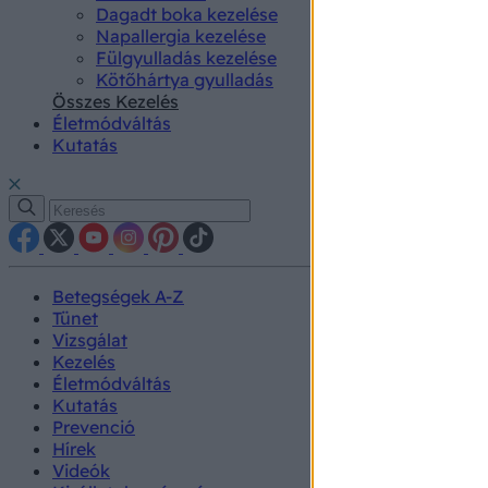
Dagadt boka kezelése
Napallergia kezelése
Fülgyulladás kezelése
Kötőhártya gyulladás
Összes Kezelés
Életmódváltás
Kutatás
Betegségek A-Z
Tünet
Vizsgálat
Kezelés
Életmódváltás
Kutatás
Prevenció
Hírek
Videók