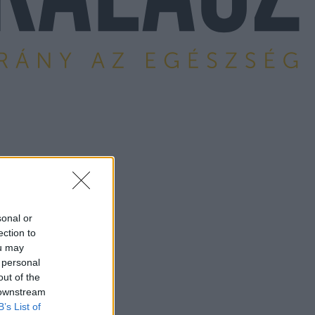
sonal or
ection to
ou may
 personal
out of the
 downstream
B’s List of