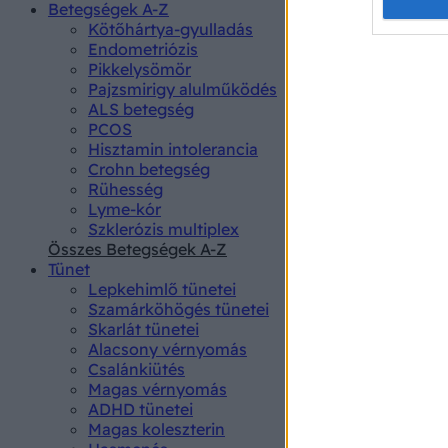
Opted 
Betegségek A-Z
Kötőhártya-gyulladás
Endometriózis
Google 
Pikkelysömör
Pajzsmirigy alulműködés
I want t
ALS betegség
web or d
PCOS
Hisztamin intolerancia
I want t
Crohn betegség
purpose
Rühesség
Lyme-kór
I want 
Szklerózis multiplex
Összes Betegségek A-Z
I want t
Tünet
web or d
Lepkehimlő tünetei
Szamárköhögés tünetei
I want t
Skarlát tünetei
or app.
Alacsony vérnyomás
Csalánkiütés
I want t
Magas vérnyomás
ADHD tünetei
Magas koleszterin
I want t