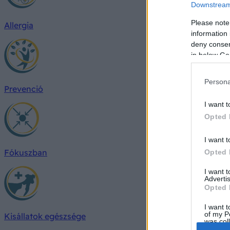
Downstream 
Please note
Allergia
information 
deny consent
in below Go
Persona
Prevenció
I want t
Opted 
I want t
Fókuszban
Opted 
I want 
Advertis
Opted 
I want t
of my P
Kisállatok egészsége
was col