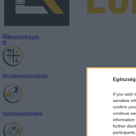
Bejelentkezés
Orvosmeteorológia
Egészség
If you wish 
sensitive in
confirm you
Gyógyszerkereső
continue se
information 
further disc
participants