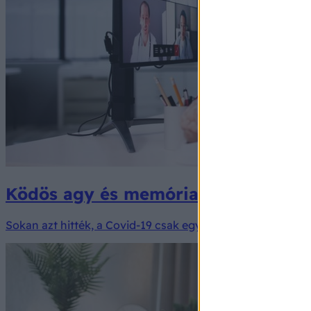
Ködös agy és memóriazavar: nem hisz
Sokan azt hitték, a Covid-19 csak egy légúti betegség, d