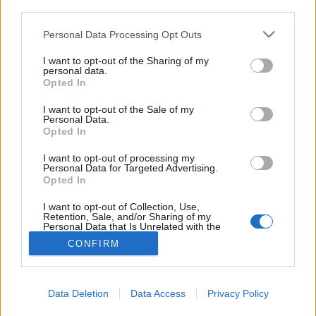
third parties.
Koronavírus vakcina
Please note that this website/app uses one or more Google
Personal Data Processing Opt Outs
services and may gather and store information including but
not limited to your visit or usage behaviour. You may click to
I want to opt-out of the Sharing of my
personal data.
grant or deny consent to Google and its third-party tags to
Opted In
use your data for below specified purposes in below Google
consent section.
I want to opt-out of the Sale of my
Personal Data.
Opted In
I want to opt-out of processing my
Personal Data for Targeted Advertising.
Opted In
I want to opt-out of Collection, Use,
Retention, Sale, and/or Sharing of my
Personal Data that Is Unrelated with the
Purposes for which it was collected.
CONFIRM
Opted Out
Google consents
Data Deletion
Data Access
Privacy Policy
I want to allow Google to enable storage