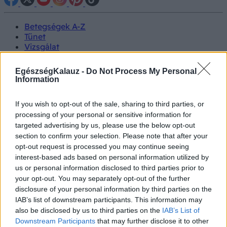
Betegségek A-Z
Tünet
Vizsgálat
Kezelés
Életmódváltás
EgészségKalauz -
Do Not Process My Personal
Kutatás
Information
Prevenció
Hírek
If you wish to opt-out of the sale, sharing to third parties, or
Videók
processing of your personal or sensitive information for
Kisállatok egészsége
targeted advertising by us, please use the below opt-out
section to confirm your selection. Please note that after your
#allergia
#influenza
#cukorbetegség
opt-out request is processed you may continue seeing
#orvosmeteorológia
#vérnyomás
#stroke
#rákbetegség
interest-based ads based on personal information utilized by
#pajzsmirigy
#reflux
#ekcéma
#herpesz
us or personal information disclosed to third parties prior to
Regisztráció
your opt-out. You may separately opt-out of the further
disclosure of your personal information by third parties on the
IAB’s list of downstream participants. This information may
also be disclosed by us to third parties on the
IAB’s List of
Downstream Participants
that may further disclose it to other
Koronavírus vakcina