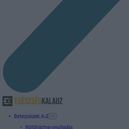
Betegségek A-Z
Kötőhártya-gyulladás