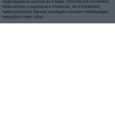
Jogtulajdonos pontos és hiteles információk közlésére,
tájékoztatás megadására törekszik, de a közlésből,
tájékoztatásból fakadó esetleges károkért felelősséget,
helytállást nem vállal.