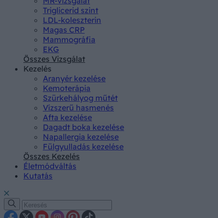
MR-vizsgálat
Triglicerid szint
LDL-koleszterin
Magas CRP
Mammográfia
EKG
Összes Vizsgálat
Kezelés
Aranyér kezelése
Kemoterápia
Szürkehályog műtét
Vízszerű hasmenés
Afta kezelése
Dagadt boka kezelése
Napallergia kezelése
Fülgyulladás kezelése
Összes Kezelés
Életmódváltás
Kutatás