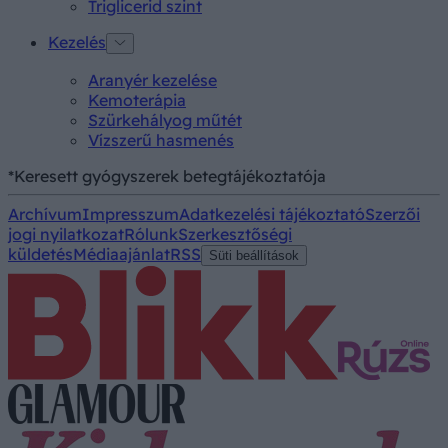
Triglicerid szint
Kezelés
Aranyér kezelése
Kemoterápia
Szürkehályog műtét
Vízszerű hasmenés
*Keresett gyógyszerek betegtájékoztatója
Archívum
Impresszum
Adatkezelési tájékoztató
Szerzői
jogi nyilatkozat
Rólunk
Szerkesztőségi
küldetés
Médiaajánlat
RSS
Süti beállítások