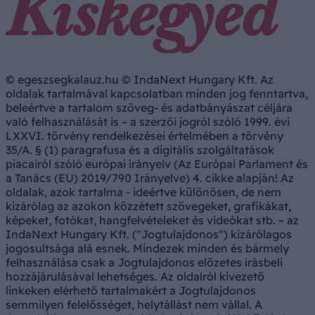
© egeszsegkalauz.hu © IndaNext Hungary Kft. Az
oldalak tartalmával kapcsolatban minden jog fenntartva,
beleértve a tartalom szöveg- és adatbányászat céljára
való felhasználását is – a szerzői jogról szóló 1999. évi
LXXVI. törvény rendelkezései értelmében a törvény
35/A. § (1) paragrafusa és a digitális szolgáltatások
piacairól szóló európai irányelv (Az Európai Parlament és
a Tanács (EU) 2019/790 Irányelve) 4. cikke alapján! Az
oldalak, azok tartalma - ideértve különösen, de nem
kizárólag az azokon közzétett szövegeket, grafikákat,
képeket, fotókat, hangfelvételeket és videókat stb. – az
IndaNext Hungary Kft. ("Jogtulajdonos") kizárólagos
jogosultsága alá esnek. Mindezek minden és bármely
felhasználása csak a Jogtulajdonos előzetes írásbeli
hozzájárulásával lehetséges. Az oldalról kivezető
linkeken elérhető tartalmakért a Jogtulajdonos
semmilyen felelősséget, helytállást nem vállal. A