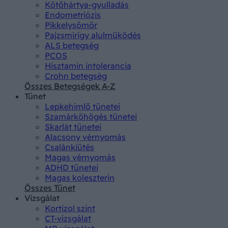
Kötőhártya-gyulladás
Endometriózis
Pikkelysömör
Pajzsmirigy alulműködés
ALS betegség
PCOS
Hisztamin intolerancia
Crohn betegség
Összes Betegségek A-Z
Tünet
Lepkehimlő tünetei
Szamárköhögés tünetei
Skarlát tünetei
Alacsony vérnyomás
Csalánkiütés
Magas vérnyomás
ADHD tünetei
Magas koleszterin
Összes Tünet
Vizsgálat
Kortizol szint
CT-vizsgálat