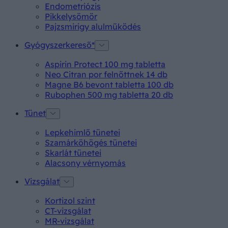
Endometriózis
Pikkelysömör
Pajzsmirigy alulműködés
Gyógyszerkereső*
Aspirin Protect 100 mg tabletta
Neo Citran por felnőttnek 14 db
Magne B6 bevont tabletta 100 db
Rubophen 500 mg tabletta 20 db
Tünet
Lepkehimlő tünetei
Szamárköhögés tünetei
Skarlát tünetei
Alacsony vérnyomás
Vizsgálat
Kortizol szint
CT-vizsgálat
MR-vizsgálat