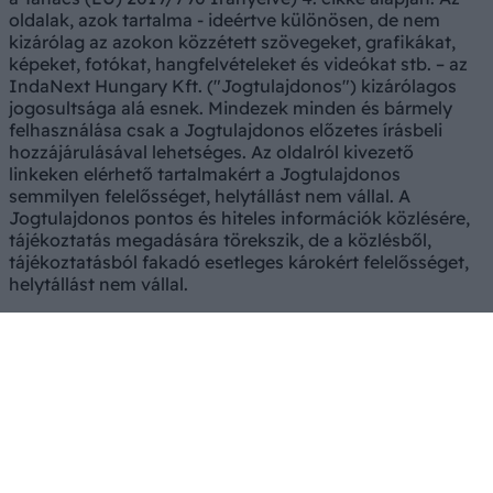
oldalak, azok tartalma - ideértve különösen, de nem
kizárólag az azokon közzétett szövegeket, grafikákat,
képeket, fotókat, hangfelvételeket és videókat stb. – az
IndaNext Hungary Kft. ("Jogtulajdonos") kizárólagos
jogosultsága alá esnek. Mindezek minden és bármely
felhasználása csak a Jogtulajdonos előzetes írásbeli
hozzájárulásával lehetséges. Az oldalról kivezető
linkeken elérhető tartalmakért a Jogtulajdonos
semmilyen felelősséget, helytállást nem vállal. A
Jogtulajdonos pontos és hiteles információk közlésére,
tájékoztatás megadására törekszik, de a közlésből,
tájékoztatásból fakadó esetleges károkért felelősséget,
helytállást nem vállal.