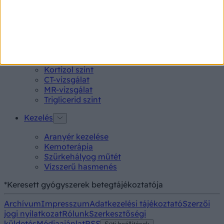
Lepkehimlő tünetei
Szamárköhögés tünetei
Skarlát tünetei
Alacsony vérnyomás
Vizsgálat
Kortizol szint
CT-vizsgálat
MR-vizsgálat
Triglicerid szint
Kezelés
Aranyér kezelése
Kemoterápia
Szürkehályog műtét
Vízszerű hasmenés
*Keresett gyógyszerek betegtájékoztatója
Archívum
Impresszum
Adatkezelési tájékoztató
Szerzői
jogi nyilatkozat
Rólunk
Szerkesztőségi
küldetés
Médiaajánlat
RSS