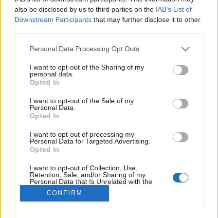
MR-vizsgálat
Triglicerid szint
also be disclosed by us to third parties on the
IAB’s List of
LDL-koleszterin
Downstream Participants
that may further disclose it to other
Magas CRP
third parties.
Mammográfia
Please note that this website/app uses one or more Google
EKG
Personal Data Processing Opt Outs
services and may gather and store information including but
Összes Vizsgálat
not limited to your visit or usage behaviour. You may click to
I want to opt-out of the Sharing of my
Kezelés
personal data.
Aranyér kezelése
grant or deny consent to Google and its third-party tags to
Opted In
Kemoterápia
use your data for below specified purposes in below Google
Szürkehályog műtét
consent section.
I want to opt-out of the Sale of my
Vízszerű hasmenés
Personal Data.
Opted In
Afta kezelése
Dagadt boka kezelése
I want to opt-out of processing my
Napallergia kezelése
Personal Data for Targeted Advertising.
Fülgyulladás kezelése
Opted In
Összes Kezelés
Életmódváltás
I want to opt-out of Collection, Use,
Kutatás
Retention, Sale, and/or Sharing of my
Personal Data that Is Unrelated with the
Purposes for which it was collected.
CONFIRM
Opted Out
Google consents