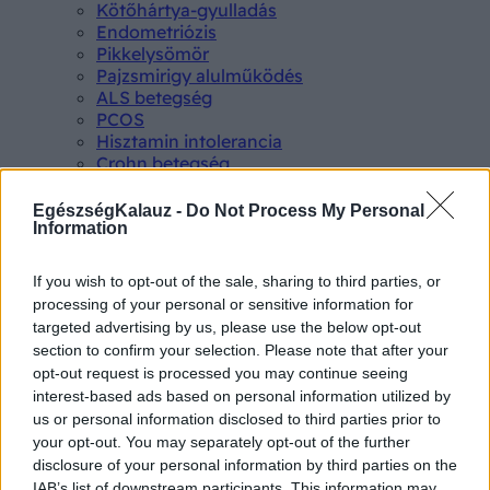
Kötőhártya-gyulladás
Endometriózis
Pikkelysömör
Pajzsmirigy alulműködés
ALS betegség
PCOS
Hisztamin intolerancia
Crohn betegség
Összes Betegségek A-Z
Tünet
EgészségKalauz -
Do Not Process My Personal
Lepkehimlő tünetei
Information
Szamárköhögés tünetei
Skarlát tünetei
If you wish to opt-out of the sale, sharing to third parties, or
Alacsony vérnyomás
processing of your personal or sensitive information for
Csalánkiütés
targeted advertising by us, please use the below opt-out
Magas vérnyomás
section to confirm your selection. Please note that after your
ADHD tünetei
opt-out request is processed you may continue seeing
Magas koleszterin
interest-based ads based on personal information utilized by
Összes Tünet
us or personal information disclosed to third parties prior to
Vizsgálat
your opt-out. You may separately opt-out of the further
Kortizol szint
disclosure of your personal information by third parties on the
CT-vizsgálat
IAB’s list of downstream participants. This information may