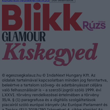
Süti beállítások
© egeszsegkalauz.hu © IndaNext Hungary Kft. Az
oldalak tartalmával kapcsolatban minden jog fenntartva,
beleértve a tartalom szöveg- és adatbányászat céljára
való felhasználását is – a szerzői jogról szóló 1999. évi
LXXVI. törvény rendelkezései értelmében a törvény
35/A. § (1) paragrafusa és a digitális szolgáltatások
piacairól szóló európai irányelv (Az Európai Parlament és
a Tanács (EU) 2019/790 Irányelve) 4. cikke alapján! Az