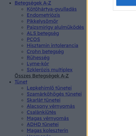
Opted 
Betegségek A-Z
Kötőhártya-gyulladás
Endometriózis
Google 
Pikkelysömör
Pajzsmirigy alulműködés
I want t
ALS betegség
web or d
PCOS
Hisztamin intolerancia
I want t
Crohn betegség
purpose
Rühesség
Lyme-kór
I want 
Szklerózis multiplex
Összes Betegségek A-Z
I want t
Tünet
web or d
Lepkehimlő tünetei
Szamárköhögés tünetei
I want t
Skarlát tünetei
or app.
Alacsony vérnyomás
Csalánkiütés
I want t
Magas vérnyomás
ADHD tünetei
Magas koleszterin
I want t