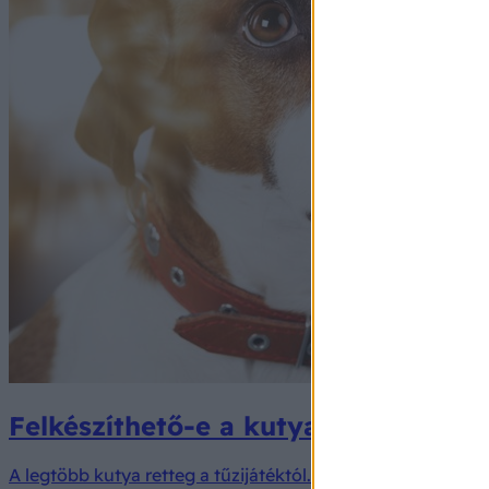
Felkészíthető-e a kutya a szilveszte
A legtöbb kutya retteg a tűzijátéktól. Lehet valahogy csök