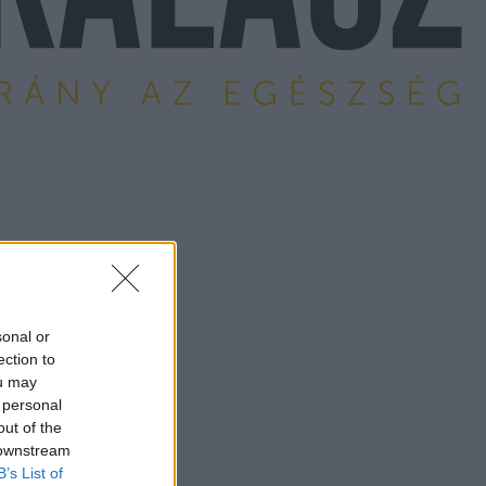
sonal or
ection to
ou may
 personal
out of the
 downstream
B’s List of