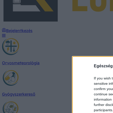
Bejelentkezés
Orvosmeteorológia
Egészség
If you wish 
sensitive in
confirm you
Gyógyszerkereső
continue se
information 
further disc
participants