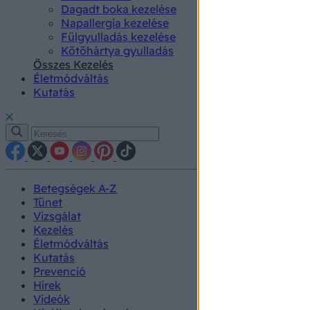
Dagadt boka kezelése
Napallergia kezelése
Fülgyulladás kezelése
Kötőhártya gyulladás
Összes Kezelés
Életmódváltás
Kutatás
Betegségek A-Z
Tünet
Vizsgálat
Kezelés
Életmódváltás
Kutatás
Prevenció
Hírek
Videók