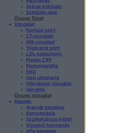
Hasmenés
authenti
Száraz köhögés
Szédülés okai
Összes Tünet
Vizsgálat
Kortizol szint
CT-vizsgálat
MR-vizsgálat
Triglicerid szint
LDL-koleszterin
Magas CRP
Mammográfia
EKG
Hasi ultrahang
Mikrobiom vizsgálat
Vérvétel
Összes Vizsgálat
Kezelés
Aranyér kezelése
Kemoterápia
Szürkehályog műtét
Vízszerű hasmenés
Afta kezelése