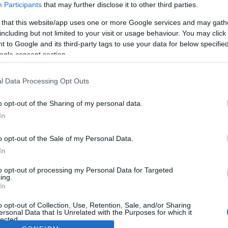
Participants
that may further disclose it to other third parties.
 that this website/app uses one or more Google services and may gath
including but not limited to your visit or usage behaviour. You may click 
 to Google and its third-party tags to use your data for below specifi
ogle consent section.
l Data Processing Opt Outs
o opt-out of the Sharing of my personal data.
In
o opt-out of the Sale of my Personal Data.
In
to opt-out of processing my Personal Data for Targeted
ing.
In
o opt-out of Collection, Use, Retention, Sale, and/or Sharing
ersonal Data that Is Unrelated with the Purposes for which it
lected.