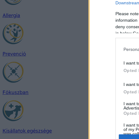
Downstream 
Please note
Allergia
information 
deny consent
in below Go
Persona
Prevenció
I want t
Opted 
I want t
Fókuszban
Opted 
I want 
Advertis
Opted 
I want t
of my P
Kisállatok egészsége
was col