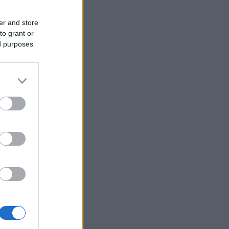
er and store
to grant or
ed purposes