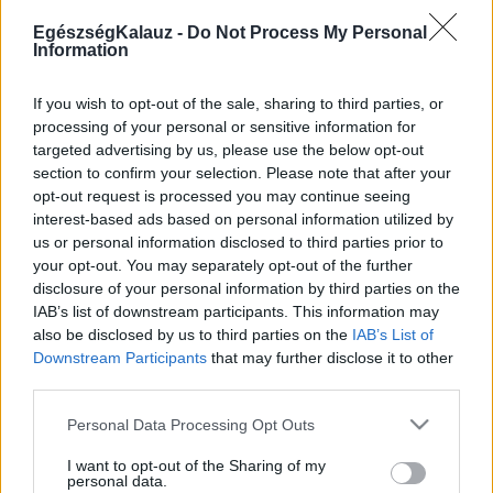
Kötőhártya-gyulladás
Endometriózis
EgészségKalauz -
Do Not Process My Personal
Information
Pikkelysömör
Pajzsmirigy alulműködés
ALS betegség
If you wish to opt-out of the sale, sharing to third parties, or
PCOS
processing of your personal or sensitive information for
Hisztamin intolerancia
targeted advertising by us, please use the below opt-out
Crohn betegség
section to confirm your selection. Please note that after your
Összes Betegségek A-Z
opt-out request is processed you may continue seeing
Tünet
interest-based ads based on personal information utilized by
Lepkehimlő tünetei
us or personal information disclosed to third parties prior to
Szamárköhögés tünetei
your opt-out. You may separately opt-out of the further
Skarlát tünetei
disclosure of your personal information by third parties on the
Alacsony vérnyomás
IAB’s list of downstream participants. This information may
Csalánkiütés
also be disclosed by us to third parties on the
IAB’s List of
Magas vérnyomás
Downstream Participants
that may further disclose it to other
ADHD tünetei
third parties.
Magas koleszterin
Összes Tünet
Please note that this website/app uses one or more Google
Personal Data Processing Opt Outs
Vizsgálat
services and may gather and store information including but
Kortizol szint
not limited to your visit or usage behaviour. You may click to
I want to opt-out of the Sharing of my
CT-vizsgálat
personal data.
grant or deny consent to Google and its third-party tags to