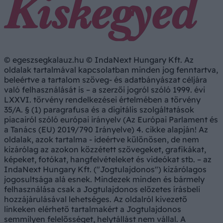
© egeszsegkalauz.hu © IndaNext Hungary Kft. Az
oldalak tartalmával kapcsolatban minden jog fenntartva,
beleértve a tartalom szöveg- és adatbányászat céljára
való felhasználását is – a szerzői jogról szóló 1999. évi
LXXVI. törvény rendelkezései értelmében a törvény
35/A. § (1) paragrafusa és a digitális szolgáltatások
piacairól szóló európai irányelv (Az Európai Parlament és
a Tanács (EU) 2019/790 Irányelve) 4. cikke alapján! Az
oldalak, azok tartalma - ideértve különösen, de nem
kizárólag az azokon közzétett szövegeket, grafikákat,
képeket, fotókat, hangfelvételeket és videókat stb. – az
IndaNext Hungary Kft. ("Jogtulajdonos") kizárólagos
jogosultsága alá esnek. Mindezek minden és bármely
felhasználása csak a Jogtulajdonos előzetes írásbeli
hozzájárulásával lehetséges. Az oldalról kivezető
linkeken elérhető tartalmakért a Jogtulajdonos
semmilyen felelősséget, helytállást nem vállal. A