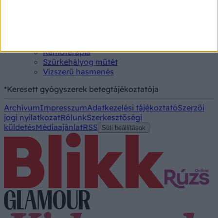
Triglicerid szint
Kezelés
Aranyér kezelése
Kemoterápia
Szürkehályog műtét
Vízszerű hasmenés
*Keresett gyógyszerek betegtájékoztatója
Archívum
Impresszum
Adatkezelési tájékoztató
Szerzői
jogi nyilatkozat
Rólunk
Szerkesztőségi
küldetés
Médiaajánlat
RSS
Süti beállítások