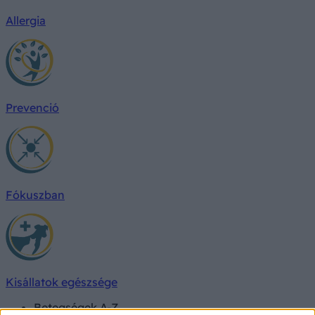
Allergia
Prevenció
Fókuszban
Kisállatok egészsége
Betegségek A-Z