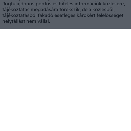
Jogtulajdonos pontos és hiteles információk közlésére,
tájékoztatás megadására törekszik, de a közlésből,
tájékoztatásból fakadó esetleges károkért felelősséget,
helytállást nem vállal.