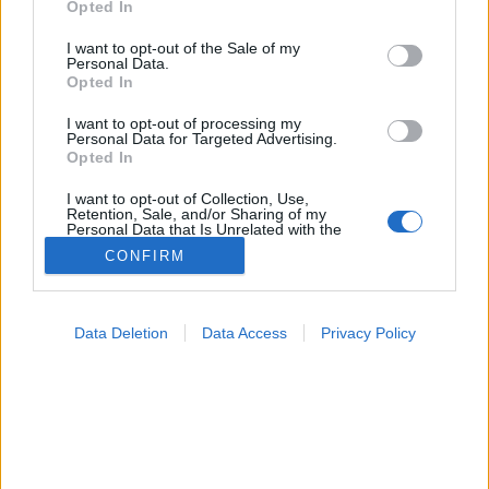
MR-vizsgálat
Opted In
use your data for below specified purposes in below Google
Triglicerid szint
consent section.
LDL-koleszterin
I want to opt-out of the Sale of my
Personal Data.
Magas CRP
Opted In
Mammográfia
EKG
I want to opt-out of processing my
Összes Vizsgálat
Personal Data for Targeted Advertising.
Kezelés
Opted In
Aranyér kezelése
Kemoterápia
I want to opt-out of Collection, Use,
Retention, Sale, and/or Sharing of my
Szürkehályog műtét
Personal Data that Is Unrelated with the
Vízszerű hasmenés
Purposes for which it was collected.
CONFIRM
Afta kezelése
Opted Out
Dagadt boka kezelése
Napallergia kezelése
Google consents
Fülgyulladás kezelése
Data Deletion
Data Access
Privacy Policy
Összes Kezelés
I want to allow Google to enable storage
Életmódváltás
related to advertising like cookies on web or
Kutatás
device identifiers in apps.
I want to allow my user data to be sent to
Google for online advertising purposes.