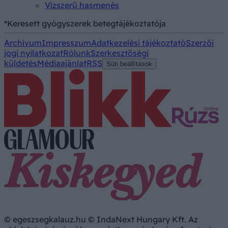
Vízszerű hasmenés
*Keresett gyógyszerek betegtájékoztatója
Archívum
Impresszum
Adatkezelési tájékoztató
Szerzői
jogi nyilatkozat
Rólunk
Szerkesztőségi
küldetés
Médiaajánlat
RSS
Süti beállítások
© egeszsegkalauz.hu © IndaNext Hungary Kft. Az