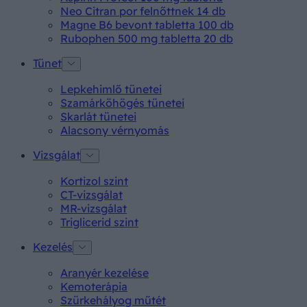
Neo Citran por felnőttnek 14 db
Magne B6 bevont tabletta 100 db
Rubophen 500 mg tabletta 20 db
Tünet
Lepkehimlő tünetei
Szamárköhögés tünetei
Skarlát tünetei
Alacsony vérnyomás
Vizsgálat
Kortizol szint
CT-vizsgálat
MR-vizsgálat
Triglicerid szint
Kezelés
Aranyér kezelése
Kemoterápia
Szürkehályog műtét