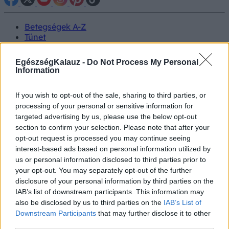
Betegségek A-Z
Tünet
Vizsgálat
Kezelés
EgészségKalauz -
Do Not Process My Personal
Életmódváltás
Information
Kutatás
Prevenció
If you wish to opt-out of the sale, sharing to third parties, or
Hírek
processing of your personal or sensitive information for
Videók
targeted advertising by us, please use the below opt-out
Kisállatok egészsége
section to confirm your selection. Please note that after your
opt-out request is processed you may continue seeing
#allergia
#influenza
#cukorbetegség
interest-based ads based on personal information utilized by
#orvosmeteorológia
#vérnyomás
#stroke
#rákbetegség
us or personal information disclosed to third parties prior to
#pajzsmirigy
#reflux
#ekcéma
#herpesz
your opt-out. You may separately opt-out of the further
Regisztráció
disclosure of your personal information by third parties on the
IAB’s list of downstream participants. This information may
also be disclosed by us to third parties on the
IAB’s List of
Downstream Participants
that may further disclose it to other
third parties.
Levegőszennyezés