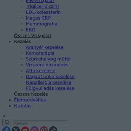
MR-vizsgálat
Triglicerid szint
LDL-koleszterin
Magas CRP
Mammográfia
EKG
Összes Vizsgálat
Kezelés
Aranyér kezelése
Kemoterápia
Szürkehályog műtét
Vízszerű hasmenés
Afta kezelése
Dagadt boka kezelése
Napallergia kezelése
Fülgyulladás kezelése
Összes Kezelés
Életmódváltás
Kutatás