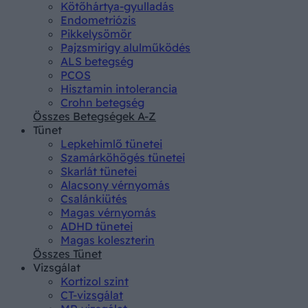
Kötőhártya-gyulladás
Endometriózis
Pikkelysömör
Pajzsmirigy alulműködés
ALS betegség
PCOS
Hisztamin intolerancia
Crohn betegség
Összes Betegségek A-Z
Tünet
Lepkehimlő tünetei
Szamárköhögés tünetei
Skarlát tünetei
Alacsony vérnyomás
Csalánkiütés
Magas vérnyomás
ADHD tünetei
Magas koleszterin
Összes Tünet
Vizsgálat
Kortizol szint
CT-vizsgálat