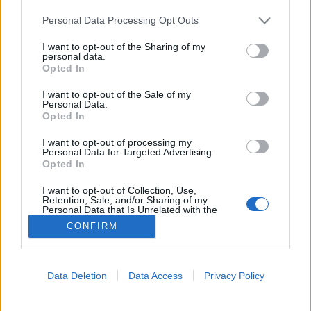
Please note that this website/app uses one or more Google
Personal Data Processing Opt Outs
Levegőszennyezés
services and may gather and store information including but
not limited to your visit or usage behaviour. You may click to
I want to opt-out of the Sharing of my
personal data.
grant or deny consent to Google and its third-party tags to
Opted In
use your data for below specified purposes in below Google
consent section.
I want to opt-out of the Sale of my
Personal Data.
Opted In
I want to opt-out of processing my
Personal Data for Targeted Advertising.
Opted In
I want to opt-out of Collection, Use,
Retention, Sale, and/or Sharing of my
Personal Data that Is Unrelated with the
Purposes for which it was collected.
CONFIRM
Opted Out
Google consents
Data Deletion
Data Access
Privacy Policy
I want to allow Google to enable storage
related to advertising like cookies on web or