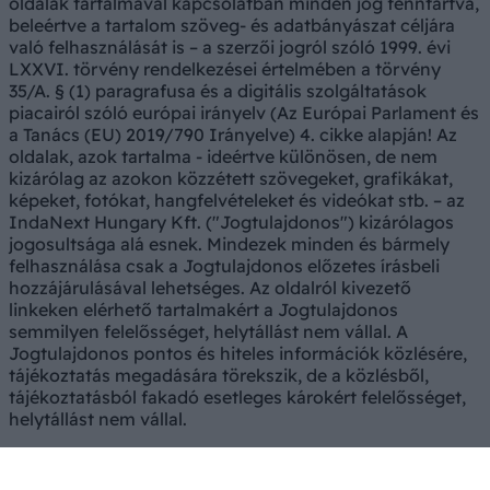
oldalak tartalmával kapcsolatban minden jog fenntartva,
beleértve a tartalom szöveg- és adatbányászat céljára
való felhasználását is – a szerzői jogról szóló 1999. évi
LXXVI. törvény rendelkezései értelmében a törvény
35/A. § (1) paragrafusa és a digitális szolgáltatások
piacairól szóló európai irányelv (Az Európai Parlament és
a Tanács (EU) 2019/790 Irányelve) 4. cikke alapján! Az
oldalak, azok tartalma - ideértve különösen, de nem
kizárólag az azokon közzétett szövegeket, grafikákat,
képeket, fotókat, hangfelvételeket és videókat stb. – az
IndaNext Hungary Kft. ("Jogtulajdonos") kizárólagos
jogosultsága alá esnek. Mindezek minden és bármely
felhasználása csak a Jogtulajdonos előzetes írásbeli
hozzájárulásával lehetséges. Az oldalról kivezető
linkeken elérhető tartalmakért a Jogtulajdonos
semmilyen felelősséget, helytállást nem vállal. A
Jogtulajdonos pontos és hiteles információk közlésére,
tájékoztatás megadására törekszik, de a közlésből,
tájékoztatásból fakadó esetleges károkért felelősséget,
helytállást nem vállal.