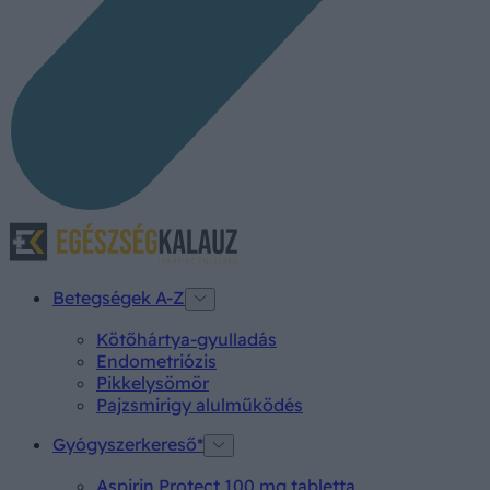
Betegségek A-Z
Kötőhártya-gyulladás
Endometriózis
Pikkelysömör
Pajzsmirigy alulműködés
Gyógyszerkereső*
Aspirin Protect 100 mg tabletta