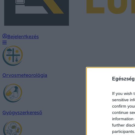
Bejelentkezés
Orvosmeteorológia
Egészség
If you wish 
sensitive in
confirm you
Gyógyszerkereső
continue se
information 
further disc
participants