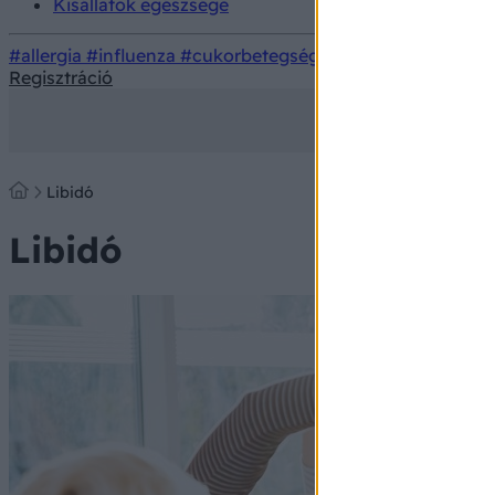
Kisállatok egészsége
#allergia
#influenza
#cukorbetegség
#orvosmeteorológi
Regisztráció
Libidó
Libidó