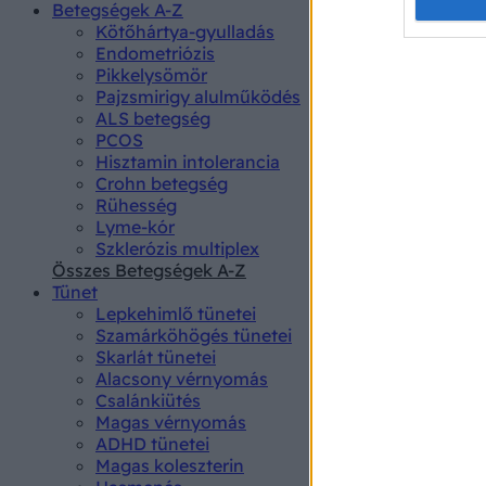
Opted 
Betegségek A-Z
Kötőhártya-gyulladás
Endometriózis
Google 
Pikkelysömör
Pajzsmirigy alulműködés
I want t
ALS betegség
web or d
PCOS
Hisztamin intolerancia
I want t
Crohn betegség
purpose
Rühesség
Lyme-kór
I want 
Szklerózis multiplex
Összes Betegségek A-Z
I want t
Tünet
web or d
Lepkehimlő tünetei
Szamárköhögés tünetei
I want t
Skarlát tünetei
or app.
Alacsony vérnyomás
Csalánkiütés
I want t
Magas vérnyomás
ADHD tünetei
Magas koleszterin
I want t