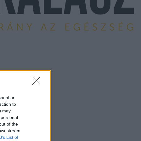
sonal or
ection to
ou may
 personal
out of the
 downstream
B’s List of