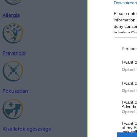
Downstream 
Please note
Allergia
information 
deny consent
in below Go
Persona
Prevenció
I want t
Opted 
I want t
Fókuszban
Opted 
I want 
Advertis
Opted 
I want t
of my P
Kisállatok egészsége
was col