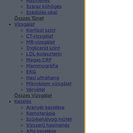
Hasmenés
authenti
Száraz köhögés
Szédülés okai
Összes Tünet
Vizsgálat
Kortizol szint
CT-vizsgálat
MR-vizsgálat
Triglicerid szint
LDL-koleszterin
Magas CRP
Mammográfia
EKG
Hasi ultrahang
Mikrobiom vizsgálat
Vérvétel
Összes Vizsgálat
Kezelés
Aranyér kezelése
Kemoterápia
Szürkehályog műtét
Vízszerű hasmenés
Afta kezelése