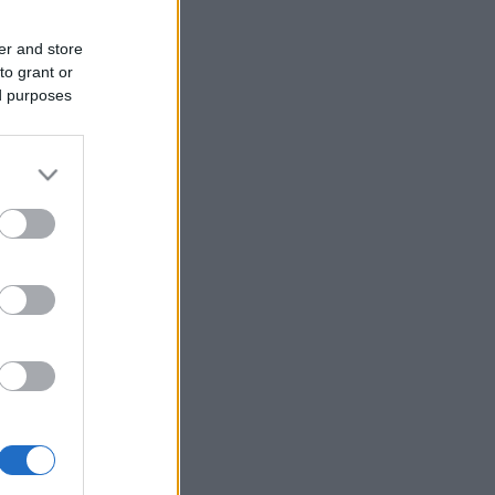
er and store
to grant or
ed purposes