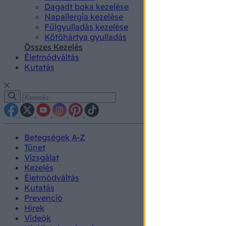
Dagadt boka kezelése
Napallergia kezelése
Fülgyulladás kezelése
Kötőhártya gyulladás
Összes Kezelés
Életmódváltás
Kutatás
Betegségek A-Z
Tünet
Vizsgálat
Kezelés
Életmódváltás
Kutatás
Prevenció
Hírek
Videók