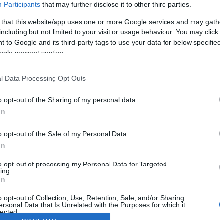
Participants
that may further disclose it to other third parties.
 that this website/app uses one or more Google services and may gath
including but not limited to your visit or usage behaviour. You may click 
 to Google and its third-party tags to use your data for below specifi
ogle consent section.
l Data Processing Opt Outs
o opt-out of the Sharing of my personal data.
In
o opt-out of the Sale of my Personal Data.
In
to opt-out of processing my Personal Data for Targeted
ing.
In
o opt-out of Collection, Use, Retention, Sale, and/or Sharing
ersonal Data that Is Unrelated with the Purposes for which it
lected.