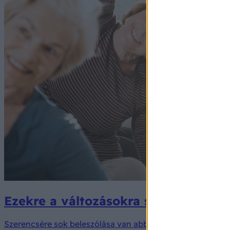
Ezekre a változásokra számíthat aho
Szerencsére sok beleszólása van abba, hogy miként öregs