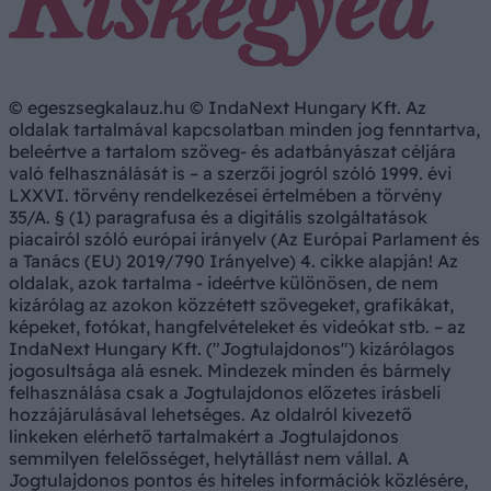
© egeszsegkalauz.hu © IndaNext Hungary Kft. Az
oldalak tartalmával kapcsolatban minden jog fenntartva,
beleértve a tartalom szöveg- és adatbányászat céljára
való felhasználását is – a szerzői jogról szóló 1999. évi
LXXVI. törvény rendelkezései értelmében a törvény
35/A. § (1) paragrafusa és a digitális szolgáltatások
piacairól szóló európai irányelv (Az Európai Parlament és
a Tanács (EU) 2019/790 Irányelve) 4. cikke alapján! Az
oldalak, azok tartalma - ideértve különösen, de nem
kizárólag az azokon közzétett szövegeket, grafikákat,
képeket, fotókat, hangfelvételeket és videókat stb. – az
IndaNext Hungary Kft. ("Jogtulajdonos") kizárólagos
jogosultsága alá esnek. Mindezek minden és bármely
felhasználása csak a Jogtulajdonos előzetes írásbeli
hozzájárulásával lehetséges. Az oldalról kivezető
linkeken elérhető tartalmakért a Jogtulajdonos
semmilyen felelősséget, helytállást nem vállal. A
Jogtulajdonos pontos és hiteles információk közlésére,