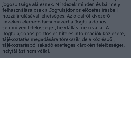
jogosultsága alá esnek. Mindezek minden és bármely
felhasználása csak a Jogtulajdonos előzetes írásbeli
hozzájárulásával lehetséges. Az oldalról kivezető
linkeken elérhető tartalmakért a Jogtulajdonos
semmilyen felelősséget, helytállást nem vállal. A
Jogtulajdonos pontos és hiteles információk közlésére,
tájékoztatás megadására törekszik, de a közlésből,
tájékoztatásból fakadó esetleges károkért felelősséget,
helytállást nem vállal.