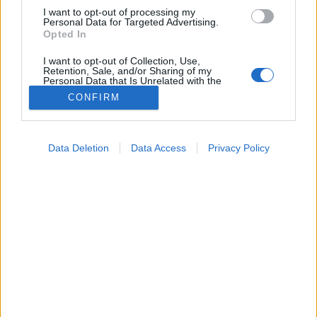
I want to opt-out of processing my
Personal Data for Targeted Advertising.
Opted In
Betegségek A-Z
Tünet
I want to opt-out of Collection, Use,
Vizsgálat
Retention, Sale, and/or Sharing of my
Kezelés
Personal Data that Is Unrelated with the
Purposes for which it was collected.
Életmódváltás
CONFIRM
Opted Out
Kutatás
Prevenció
Google consents
Hírek
Data Deletion
Data Access
Privacy Policy
Videók
I want to allow Google to enable storage
Kisállatok egészsége
related to advertising like cookies on web or
device identifiers in apps.
#allergia
#influenza
#cukorbetegség
#orvosmeteorológia
#vérnyomás
#stroke
#rákbetegség
I want to allow my user data to be sent to
#pajzsmirigy
#reflux
#ekcéma
#herpesz
Google for online advertising purposes.
Regisztráció
I want to allow Google to send me
personalized advertising.
I want to allow Google to enable storage
Magzatvédés