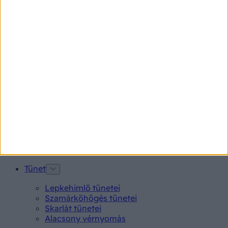
Betegségek A-Z
Kötőhártya-gyulladás
Endometriózis
Pikkelysömör
Pajzsmirigy alulműködés
Gyógyszerkereső*
Aspirin Protect 100 mg tabletta
Neo Citran por felnőttnek 14 db
Magne B6 bevont tabletta 100 db
Rubophen 500 mg tabletta 20 db
Tünet
Lepkehimlő tünetei
Szamárköhögés tünetei
Skarlát tünetei
Alacsony vérnyomás