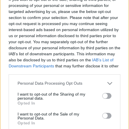
MR-vizsgálat
Triglicerid szint
processing of your personal or sensitive information for
LDL-koleszterin
targeted advertising by us, please use the below opt-out
Magas CRP
section to confirm your selection. Please note that after your
Mammográfia
opt-out request is processed you may continue seeing
EKG
interest-based ads based on personal information utilized by
Összes Vizsgálat
us or personal information disclosed to third parties prior to
Kezelés
your opt-out. You may separately opt-out of the further
Aranyér kezelése
disclosure of your personal information by third parties on the
Kemoterápia
IAB’s list of downstream participants. This information may
Szürkehályog műtét
also be disclosed by us to third parties on the
IAB’s List of
Vízszerű hasmenés
Downstream Participants
that may further disclose it to other
Afta kezelése
third parties.
Dagadt boka kezelése
Napallergia kezelése
Please note that this website/app uses one or more Google
Personal Data Processing Opt Outs
Fülgyulladás kezelése
services and may gather and store information including but
Összes Kezelés
not limited to your visit or usage behaviour. You may click to
I want to opt-out of the Sharing of my
Életmódváltás
personal data.
grant or deny consent to Google and its third-party tags to
Opted In
Kutatás
use your data for below specified purposes in below Google
consent section.
I want to opt-out of the Sale of my
Personal Data.
Opted In