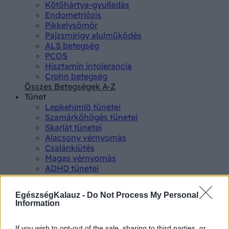
Kötőhártya-gyulladás
Endometriózis
Pikkelysömör
Pajzsmirigy alulműködés
ALS betegség
PCOS
Hisztamin intolerancia
Crohn betegség
Összes Betegségek A-Z
Tünet
Lepkehimlő tünetei
Szamárköhögés tünetei
Skarlát tünetei
Alacsony vérnyomás
Csalánkiütés
Magas vérnyomás
ADHD tünetei
Magas koleszterin
Összes Tünet
EgészségKalauz -
Do Not Process My Personal
Vizsgálat
Information
Kortizol szint
CT-vizsgálat
If you wish to opt-out of the sale, sharing to third parties, or