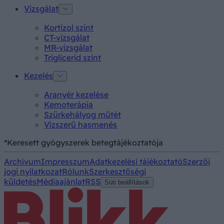
Vizsgálat
Kortizol szint
CT-vizsgálat
MR-vizsgálat
Triglicerid szint
Kezelés
Aranyér kezelése
Kemoterápia
Szürkehályog műtét
Vízszerű hasmenés
*Keresett gyógyszerek betegtájékoztatója
Archívum
Impresszum
Adatkezelési tájékoztató
Szerzői
jogi nyilatkozat
Rólunk
Szerkesztőségi
küldetés
Médiaajánlat
RSS
Süti beállítások