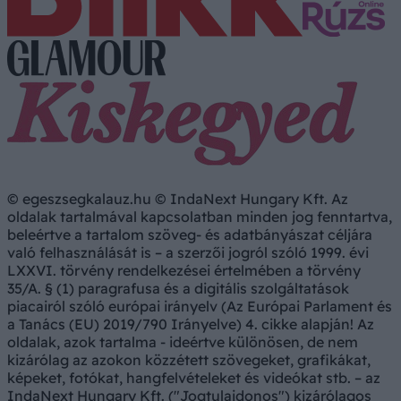
© egeszsegkalauz.hu © IndaNext Hungary Kft. Az
oldalak tartalmával kapcsolatban minden jog fenntartva,
beleértve a tartalom szöveg- és adatbányászat céljára
való felhasználását is – a szerzői jogról szóló 1999. évi
LXXVI. törvény rendelkezései értelmében a törvény
35/A. § (1) paragrafusa és a digitális szolgáltatások
piacairól szóló európai irányelv (Az Európai Parlament és
a Tanács (EU) 2019/790 Irányelve) 4. cikke alapján! Az
oldalak, azok tartalma - ideértve különösen, de nem
kizárólag az azokon közzétett szövegeket, grafikákat,
képeket, fotókat, hangfelvételeket és videókat stb. – az
IndaNext Hungary Kft. ("Jogtulajdonos") kizárólagos