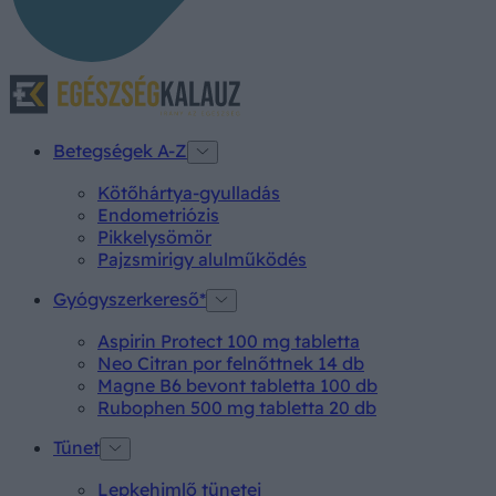
Betegségek A-Z
Kötőhártya-gyulladás
Endometriózis
Pikkelysömör
Pajzsmirigy alulműködés
Gyógyszerkereső*
Aspirin Protect 100 mg tabletta
Neo Citran por felnőttnek 14 db
Magne B6 bevont tabletta 100 db
Rubophen 500 mg tabletta 20 db
Tünet
Lepkehimlő tünetei