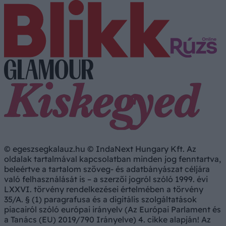
© egeszsegkalauz.hu © IndaNext Hungary Kft. Az
oldalak tartalmával kapcsolatban minden jog fenntartva,
beleértve a tartalom szöveg- és adatbányászat céljára
való felhasználását is – a szerzői jogról szóló 1999. évi
LXXVI. törvény rendelkezései értelmében a törvény
35/A. § (1) paragrafusa és a digitális szolgáltatások
piacairól szóló európai irányelv (Az Európai Parlament és
a Tanács (EU) 2019/790 Irányelve) 4. cikke alapján! Az