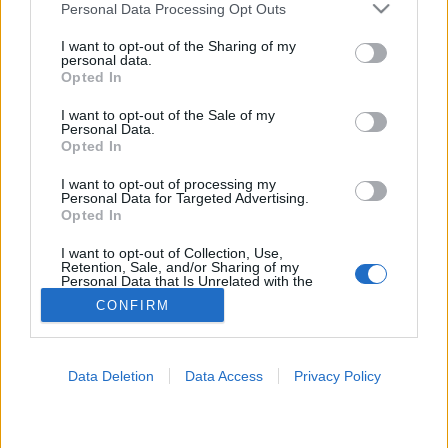
Please note that this website/app uses one or more Google
Personal Data Processing Opt Outs
services and may gather and store information including but
Maszk
not limited to your visit or usage behaviour. You may click to
I want to opt-out of the Sharing of my
personal data.
grant or deny consent to Google and its third-party tags to
Opted In
use your data for below specified purposes in below Google
consent section.
I want to opt-out of the Sale of my
Personal Data.
Opted In
I want to opt-out of processing my
Personal Data for Targeted Advertising.
Opted In
I want to opt-out of Collection, Use,
Retention, Sale, and/or Sharing of my
Personal Data that Is Unrelated with the
Purposes for which it was collected.
CONFIRM
Opted Out
Google consents
Data Deletion
Data Access
Privacy Policy
I want to allow Google to enable storage
related to advertising like cookies on web or
device identifiers in apps.