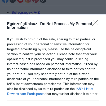
Betegségek A-Z
Tünet
Vizsgálat
EgészségKalauz -
Do Not Process My Personal
Kezelés
Information
Életmódváltás
Kutatás
If you wish to opt-out of the sale, sharing to third parties, or
Prevenció
processing of your personal or sensitive information for
Hírek
targeted advertising by us, please use the below opt-out
Videók
section to confirm your selection. Please note that after your
Kisállatok egészsége
opt-out request is processed you may continue seeing
interest-based ads based on personal information utilized by
#allergia
#influenza
#cukorbetegség
us or personal information disclosed to third parties prior to
#orvosmeteorológia
#vérnyomás
#stroke
#rákbetegség
your opt-out. You may separately opt-out of the further
#pajzsmirigy
#reflux
#ekcéma
#herpesz
disclosure of your personal information by third parties on the
Regisztráció
IAB’s list of downstream participants. This information may
also be disclosed by us to third parties on the
IAB’s List of
Downstream Participants
that may further disclose it to other
third parties.
Maszk