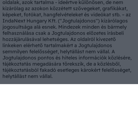
oldalak, azok tartalma - ideértve különösen, de nem
kizárólag az azokon közzétett szövegeket, grafikákat,
képeket, fotókat, hangfelvételeket és videókat stb. – az
IndaNext Hungary Kft. ("Jogtulajdonos") kizárólagos
jogosultsága alá esnek. Mindezek minden és bármely
felhasználása csak a Jogtulajdonos előzetes írásbeli
hozzájárulásával lehetséges. Az oldalról kivezető
linkeken elérhető tartalmakért a Jogtulajdonos
semmilyen felelősséget, helytállást nem vállal. A
Jogtulajdonos pontos és hiteles információk közlésére,
tájékoztatás megadására törekszik, de a közlésből,
tájékoztatásból fakadó esetleges károkért felelősséget,
helytállást nem vállal.