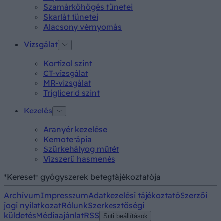
Szamárköhögés tünetei
Skarlát tünetei
Alacsony vérnyomás
Vizsgálat
Kortizol szint
CT-vizsgálat
MR-vizsgálat
Triglicerid szint
Kezelés
Aranyér kezelése
Kemoterápia
Szürkehályog műtét
Vízszerű hasmenés
*Keresett gyógyszerek betegtájékoztatója
Archívum
Impresszum
Adatkezelési tájékoztató
Szerzői
jogi nyilatkozat
Rólunk
Szerkesztőségi
küldetés
Médiaajánlat
RSS
Süti beállítások