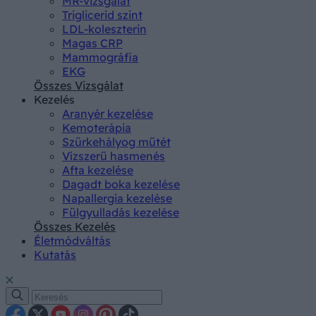
MR-vizsgálat
Triglicerid szint
LDL-koleszterin
Magas CRP
Mammográfia
EKG
Összes Vizsgálat
Kezelés
Aranyér kezelése
Kemoterápia
Szürkehályog műtét
Vízszerű hasmenés
Afta kezelése
Dagadt boka kezelése
Napallergia kezelése
Fülgyulladás kezelése
Összes Kezelés
Életmódváltás
Kutatás