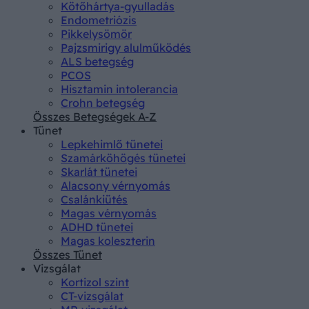
Kötőhártya-gyulladás
Endometriózis
Pikkelysömör
Pajzsmirigy alulműködés
ALS betegség
PCOS
Hisztamin intolerancia
Crohn betegség
Összes Betegségek A-Z
Tünet
Lepkehimlő tünetei
Szamárköhögés tünetei
Skarlát tünetei
Alacsony vérnyomás
Csalánkiütés
Magas vérnyomás
ADHD tünetei
Magas koleszterin
Összes Tünet
Vizsgálat
Kortizol szint
CT-vizsgálat