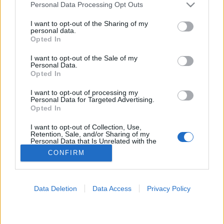
MR-vizsgálat
Please note that this website/app uses one or more Google
Personal Data Processing Opt Outs
Triglicerid szint
services and may gather and store information including but
LDL-koleszterin
not limited to your visit or usage behaviour. You may click to
I want to opt-out of the Sharing of my
Magas CRP
personal data.
grant or deny consent to Google and its third-party tags to
Opted In
Mammográfia
use your data for below specified purposes in below Google
EKG
consent section.
I want to opt-out of the Sale of my
Összes Vizsgálat
Personal Data.
Kezelés
Opted In
Aranyér kezelése
Kemoterápia
I want to opt-out of processing my
Szürkehályog műtét
Personal Data for Targeted Advertising.
Opted In
Vízszerű hasmenés
Afta kezelése
I want to opt-out of Collection, Use,
Dagadt boka kezelése
Retention, Sale, and/or Sharing of my
Napallergia kezelése
Personal Data that Is Unrelated with the
Purposes for which it was collected.
Fülgyulladás kezelése
CONFIRM
Opted Out
Összes Kezelés
Életmódváltás
Google consents
Kutatás
Data Deletion
Data Access
Privacy Policy
I want to allow Google to enable storage
related to advertising like cookies on web or
device identifiers in apps.