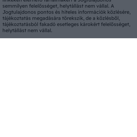
semmilyen felelősséget, helytállást nem vállal. A
Jogtulajdonos pontos és hiteles információk közlésére,
tájékoztatás megadására törekszik, de a közlésből,
tájékoztatásból fakadó esetleges károkért felelősséget,
helytállást nem vállal.