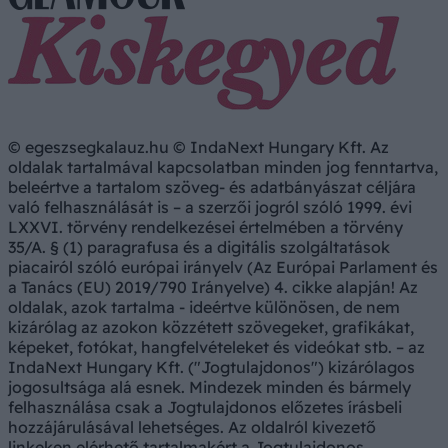
© egeszsegkalauz.hu © IndaNext Hungary Kft. Az
oldalak tartalmával kapcsolatban minden jog fenntartva,
beleértve a tartalom szöveg- és adatbányászat céljára
való felhasználását is – a szerzői jogról szóló 1999. évi
LXXVI. törvény rendelkezései értelmében a törvény
35/A. § (1) paragrafusa és a digitális szolgáltatások
piacairól szóló európai irányelv (Az Európai Parlament és
a Tanács (EU) 2019/790 Irányelve) 4. cikke alapján! Az
oldalak, azok tartalma - ideértve különösen, de nem
kizárólag az azokon közzétett szövegeket, grafikákat,
képeket, fotókat, hangfelvételeket és videókat stb. – az
IndaNext Hungary Kft. ("Jogtulajdonos") kizárólagos
jogosultsága alá esnek. Mindezek minden és bármely
felhasználása csak a Jogtulajdonos előzetes írásbeli
hozzájárulásával lehetséges. Az oldalról kivezető
linkeken elérhető tartalmakért a Jogtulajdonos