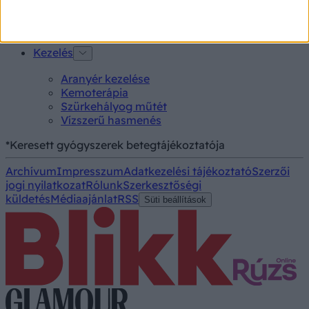
MR-vizsgálat
Triglicerid szint
Kezelés
Aranyér kezelése
Kemoterápia
Szürkehályog műtét
Vízszerű hasmenés
*Keresett gyógyszerek betegtájékoztatója
Archívum
Impresszum
Adatkezelési tájékoztató
Szerzői
jogi nyilatkozat
Rólunk
Szerkesztőségi
küldetés
Médiaajánlat
RSS
Süti beállítások