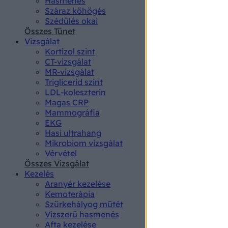
Hasmenés
authenti
Száraz köhögés
Szédülés okai
Összes Tünet
Vizsgálat
Kortizol szint
CT-vizsgálat
MR-vizsgálat
Triglicerid szint
LDL-koleszterin
Magas CRP
Mammográfia
EKG
Hasi ultrahang
Mikrobiom vizsgálat
Vérvétel
Összes Vizsgálat
Kezelés
Aranyér kezelése
Kemoterápia
Szürkehályog műtét
Vízszerű hasmenés
Afta kezelése