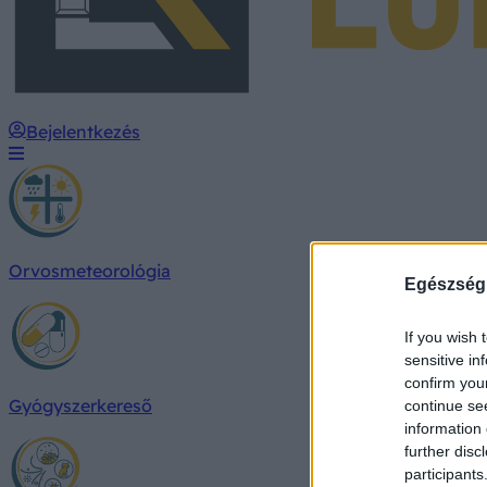
Bejelentkezés
Orvosmeteorológia
Egészség
If you wish 
sensitive in
confirm you
Gyógyszerkereső
continue se
information 
further disc
participants