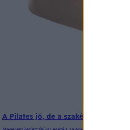
A Pilates jó, de a szakértők szerint
Megereszkedett felkar esetén ne egyedül az earobictól vag