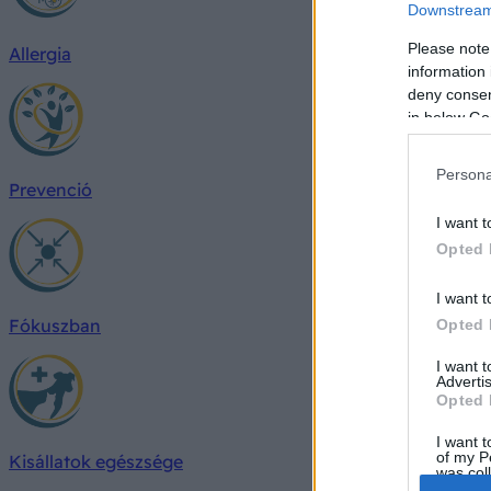
Downstream 
Please note
Allergia
information 
deny consent
in below Go
Persona
Prevenció
I want t
Opted 
I want t
Fókuszban
Opted 
I want 
Advertis
Opted 
I want t
of my P
Kisállatok egészsége
was col