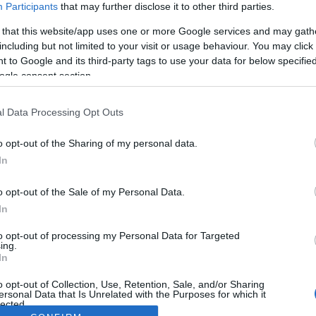
Participants
that may further disclose it to other third parties.
 that this website/app uses one or more Google services and may gath
including but not limited to your visit or usage behaviour. You may click 
 to Google and its third-party tags to use your data for below specifi
ogle consent section.
l Data Processing Opt Outs
o opt-out of the Sharing of my personal data.
In
o opt-out of the Sale of my Personal Data.
In
to opt-out of processing my Personal Data for Targeted
ing.
In
o opt-out of Collection, Use, Retention, Sale, and/or Sharing
ersonal Data that Is Unrelated with the Purposes for which it
lected.