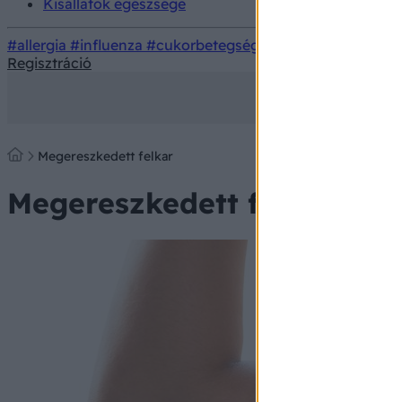
Kisállatok egészsége
#allergia
#influenza
#cukorbetegség
#orvosmeteorológi
Regisztráció
Megereszkedett felkar
Megereszkedett felkar