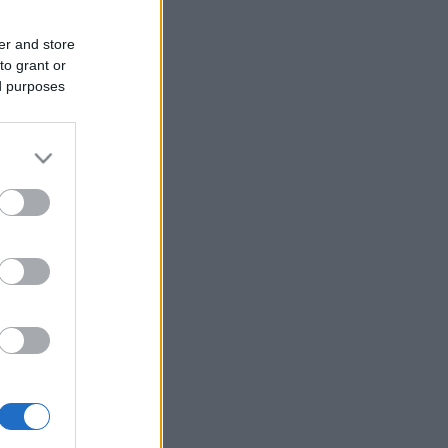
er and store
to grant or
ed purposes