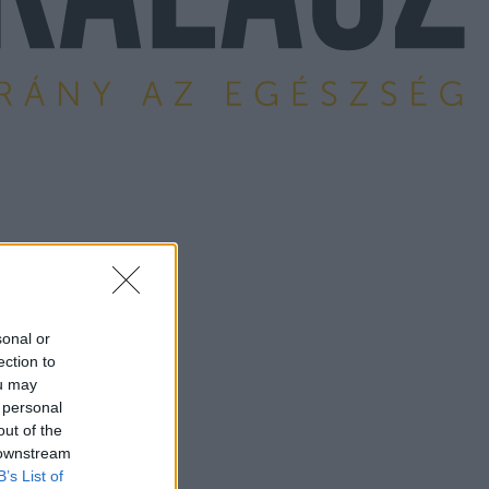
sonal or
ection to
ou may
 personal
out of the
 downstream
B’s List of