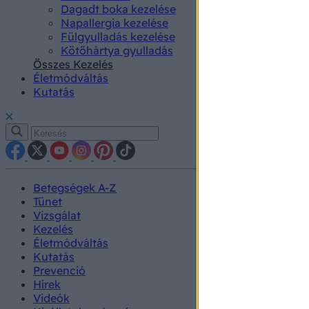
Dagadt boka kezelése
Napallergia kezelése
Fülgyulladás kezelése
Kötőhártya gyulladás
Összes Kezelés
Életmódváltás
Kutatás
Betegségek A-Z
Tünet
Vizsgálat
Kezelés
Életmódváltás
Kutatás
Prevenció
Hírek
Videók