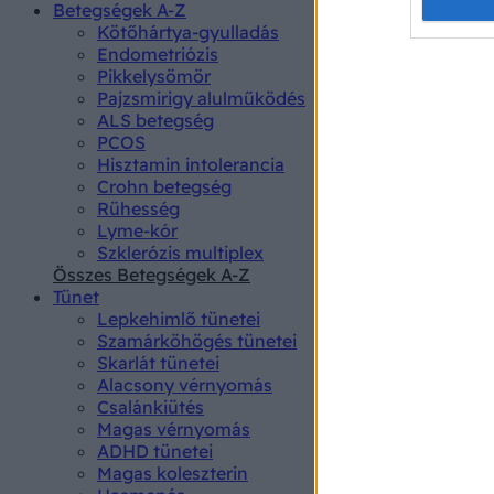
Opted 
Betegségek A-Z
Kötőhártya-gyulladás
Endometriózis
Google 
Pikkelysömör
Pajzsmirigy alulműködés
I want t
ALS betegség
web or d
PCOS
Hisztamin intolerancia
I want t
Crohn betegség
purpose
Rühesség
Lyme-kór
I want 
Szklerózis multiplex
Összes Betegségek A-Z
I want t
Tünet
web or d
Lepkehimlő tünetei
Szamárköhögés tünetei
I want t
Skarlát tünetei
or app.
Alacsony vérnyomás
Csalánkiütés
I want t
Magas vérnyomás
ADHD tünetei
Magas koleszterin
I want t