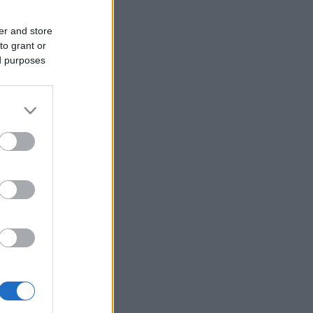
er and store
to grant or
ed purposes