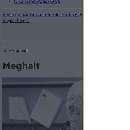
Kisállatok egészsége
#allergia
#influenza
#cukorbetegség
#orvosmeteorológi
Regisztráció
Meghalt
Meghalt