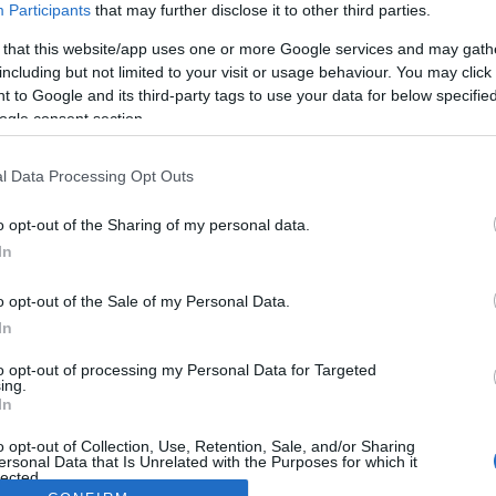
Participants
that may further disclose it to other third parties.
 that this website/app uses one or more Google services and may gath
including but not limited to your visit or usage behaviour. You may click 
 to Google and its third-party tags to use your data for below specifi
ogle consent section.
l Data Processing Opt Outs
o opt-out of the Sharing of my personal data.
In
o opt-out of the Sale of my Personal Data.
In
to opt-out of processing my Personal Data for Targeted
ing.
In
o opt-out of Collection, Use, Retention, Sale, and/or Sharing
ersonal Data that Is Unrelated with the Purposes for which it
lected.