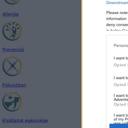
Downstream 
Please note
Allergia
information 
deny consent
in below Go
Persona
Prevenció
I want t
Opted 
I want t
Fókuszban
Opted 
I want 
Advertis
Opted 
I want t
of my P
Kisállatok egészsége
was col