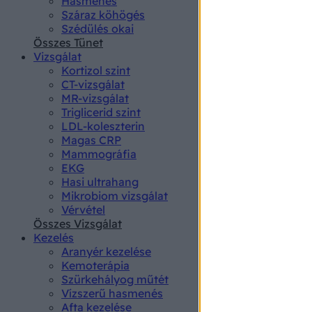
Hasmenés
authenti
Száraz köhögés
Szédülés okai
Összes Tünet
Vizsgálat
Kortizol szint
CT-vizsgálat
MR-vizsgálat
Triglicerid szint
LDL-koleszterin
Magas CRP
Mammográfia
EKG
Hasi ultrahang
Mikrobiom vizsgálat
Vérvétel
Összes Vizsgálat
Kezelés
Aranyér kezelése
Kemoterápia
Szürkehályog műtét
Vízszerű hasmenés
Afta kezelése