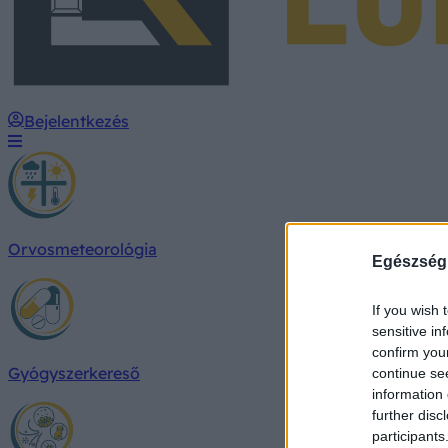
Bejelentkezés
Orvosmeteorológia
Egészség
If you wish 
sensitive in
confirm you
Gyógyszerkereső
continue se
information 
further disc
participants