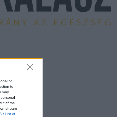
sonal or
ection to
ou may
 personal
out of the
 downstream
B’s List of