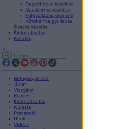
Dagadt boka kezelése
Napallergia kezelése
Fülgyulladás kezelése
Kötőhártya gyulladás
Összes Kezelés
Életmódváltás
Kutatás
Betegségek A-Z
Tünet
Vizsgálat
Kezelés
Életmódváltás
Kutatás
Prevenció
Hírek
Videók