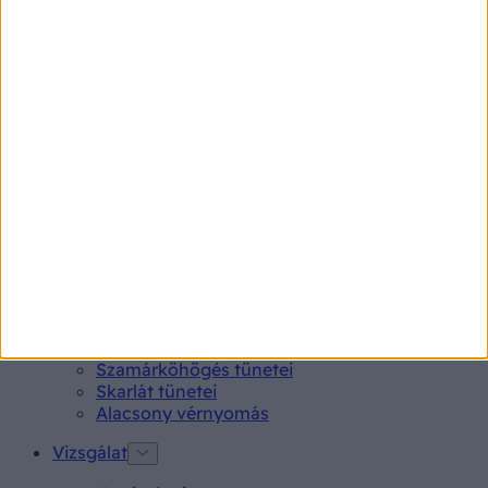
Betegségek A-Z
Kötőhártya-gyulladás
Endometriózis
Pikkelysömör
Pajzsmirigy alulműködés
Gyógyszerkereső*
Aspirin Protect 100 mg tabletta
Neo Citran por felnőttnek 14 db
Magne B6 bevont tabletta 100 db
Rubophen 500 mg tabletta 20 db
Tünet
Lepkehimlő tünetei
Szamárköhögés tünetei
Skarlát tünetei
Alacsony vérnyomás
Vizsgálat