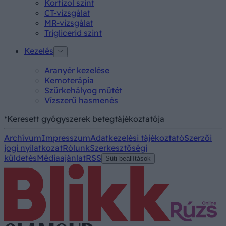
Kortizol szint
CT-vizsgálat
MR-vizsgálat
Triglicerid szint
Kezelés
Aranyér kezelése
Kemoterápia
Szürkehályog műtét
Vízszerű hasmenés
*Keresett gyógyszerek betegtájékoztatója
Archívum
Impresszum
Adatkezelési tájékoztató
Szerzői
jogi nyilatkozat
Rólunk
Szerkesztőségi
küldetés
Médiaajánlat
RSS
Süti beállítások