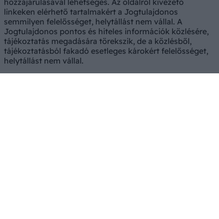
hozzájárulásával lehetséges. Az oldalról kivezető
linkeken elérhető tartalmakért a Jogtulajdonos
semmilyen felelősséget, helytállást nem vállal. A
Jogtulajdonos pontos és hiteles információk közlésére,
tájékoztatás megadására törekszik, de a közlésből,
tájékoztatásból fakadó esetleges károkért felelősséget,
helytállást nem vállal.