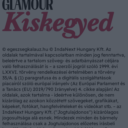
© egeszsegkalauz.hu © IndaNext Hungary Kft. Az
oldalak tartalmával kapcsolatban minden jog fenntartva,
beleértve a tartalom szöveg- és adatbányászat céljára
való felhasználását is – a szerzői jogról szóló 1999. évi
LXXVI. törvény rendelkezései értelmében a törvény
35/A. § (1) paragrafusa és a digitális szolgáltatások
piacairól szóló európai irányelv (Az Európai Parlament és
a Tanács (EU) 2019/790 Irányelve) 4. cikke alapján! Az
oldalak, azok tartalma - ideértve különösen, de nem
kizárólag az azokon közzétett szövegeket, grafikákat,
képeket, fotókat, hangfelvételeket és videókat stb. – az
IndaNext Hungary Kft. ("Jogtulajdonos") kizárólagos
jogosultsága alá esnek. Mindezek minden és bármely
felhasználása csak a Jogtulajdonos előzetes írásbeli