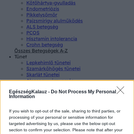
Kötőhártya-gyulladás
Endometriózis
Pikkelysömör
Pajzsmirigy alulműködés
ALS betegség
PCOS
Hisztamin intolerancia
Crohn betegség
Összes Betegségek A-Z
Tünet
Lepkehimlő tünetei
Szamárköhögés tünetei
Skarlát tünetei
Alacsony vérnyomás
Csalánkiütés
EgészségKalauz -
Do Not Process My Personal
Magas vérnyomás
Information
ADHD tünetei
Magas koleszterin
Összes Tünet
If you wish to opt-out of the sale, sharing to third parties, or
Vizsgálat
processing of your personal or sensitive information for
Kortizol szint
targeted advertising by us, please use the below opt-out
CT-vizsgálat
section to confirm your selection. Please note that after your