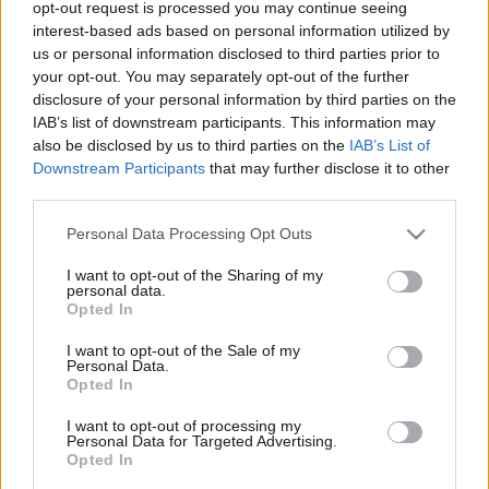
MR-vizsgálat
opt-out request is processed you may continue seeing
Triglicerid szint
interest-based ads based on personal information utilized by
LDL-koleszterin
us or personal information disclosed to third parties prior to
Magas CRP
your opt-out. You may separately opt-out of the further
Mammográfia
disclosure of your personal information by third parties on the
EKG
IAB’s list of downstream participants. This information may
Összes Vizsgálat
also be disclosed by us to third parties on the
IAB’s List of
Kezelés
Downstream Participants
that may further disclose it to other
Aranyér kezelése
third parties.
Kemoterápia
Szürkehályog műtét
Please note that this website/app uses one or more Google
Personal Data Processing Opt Outs
Vízszerű hasmenés
services and may gather and store information including but
Afta kezelése
not limited to your visit or usage behaviour. You may click to
I want to opt-out of the Sharing of my
Dagadt boka kezelése
personal data.
grant or deny consent to Google and its third-party tags to
Napallergia kezelése
Opted In
use your data for below specified purposes in below Google
Fülgyulladás kezelése
consent section.
Összes Kezelés
I want to opt-out of the Sale of my
Personal Data.
Életmódváltás
Opted In
Kutatás
I want to opt-out of processing my
Personal Data for Targeted Advertising.
Opted In