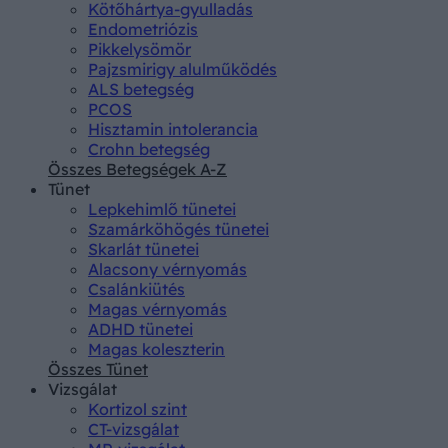
Kötőhártya-gyulladás
Endometriózis
Pikkelysömör
Pajzsmirigy alulműködés
ALS betegség
PCOS
Hisztamin intolerancia
Crohn betegség
Összes Betegségek A-Z
Tünet
Lepkehimlő tünetei
Szamárköhögés tünetei
Skarlát tünetei
Alacsony vérnyomás
Csalánkiütés
Magas vérnyomás
ADHD tünetei
Magas koleszterin
Összes Tünet
Vizsgálat
Kortizol szint
CT-vizsgálat