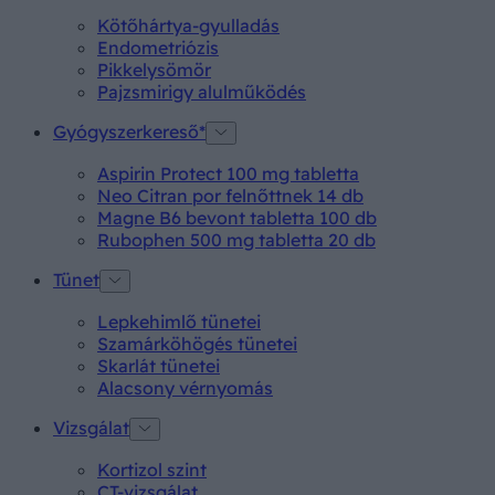
Kötőhártya-gyulladás
Endometriózis
Pikkelysömör
Pajzsmirigy alulműködés
Gyógyszerkereső*
Aspirin Protect 100 mg tabletta
Neo Citran por felnőttnek 14 db
Magne B6 bevont tabletta 100 db
Rubophen 500 mg tabletta 20 db
Tünet
Lepkehimlő tünetei
Szamárköhögés tünetei
Skarlát tünetei
Alacsony vérnyomás
Vizsgálat
Kortizol szint
CT-vizsgálat