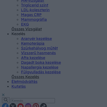
MR-vizsgálat
Triglicerid szint
LDL-koleszterin
Magas CRP
Mammográfia
EKG
Összes Vizsgálat
Kezelés
Aranyér kezelése
Kemoterápia
Szürkehályog műtét
Vízszerű hasmenés
Afta kezelése
Dagadt boka kezelése
Napallergia kezelése
Fülgyulladás kezelése
Összes Kezelés
Életmódváltás
Kutatás