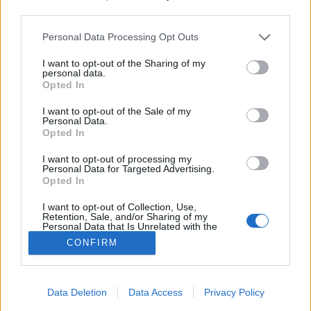
third parties.
Mellrák Koalíció
Please note that this website/app uses one or more Google
Personal Data Processing Opt Outs
services and may gather and store information including but
not limited to your visit or usage behaviour. You may click to
I want to opt-out of the Sharing of my
personal data.
grant or deny consent to Google and its third-party tags to
Opted In
use your data for below specified purposes in below Google
consent section.
I want to opt-out of the Sale of my
Personal Data.
Opted In
I want to opt-out of processing my
Personal Data for Targeted Advertising.
Opted In
I want to opt-out of Collection, Use,
Retention, Sale, and/or Sharing of my
Personal Data that Is Unrelated with the
Purposes for which it was collected.
CONFIRM
Opted Out
Google consents
Data Deletion
Data Access
Privacy Policy
I want to allow Google to enable storage