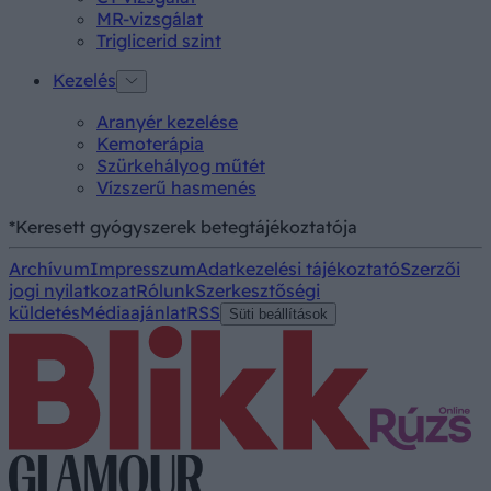
MR-vizsgálat
Triglicerid szint
Kezelés
Aranyér kezelése
Kemoterápia
Szürkehályog műtét
Vízszerű hasmenés
*Keresett gyógyszerek betegtájékoztatója
Archívum
Impresszum
Adatkezelési tájékoztató
Szerzői
jogi nyilatkozat
Rólunk
Szerkesztőségi
küldetés
Médiaajánlat
RSS
Süti beállítások