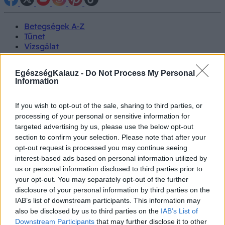
Betegségek A-Z
Tünet
Vizsgálat
Kezelés
Életmódváltás
EgészségKalauz -
Do Not Process My Personal
Kutatás
Information
Prevenció
Hírek
Videók
If you wish to opt-out of the sale, sharing to third parties, or
Kisállatok egészsége
processing of your personal or sensitive information for
targeted advertising by us, please use the below opt-out
section to confirm your selection. Please note that after your
#allergia
#influenza
#cukorbetegség
opt-out request is processed you may continue seeing
#orvosmeteorológia
#vérnyomás
#stroke
#rákbetegség
interest-based ads based on personal information utilized by
#pajzsmirigy
#reflux
#ekcéma
#herpesz
Regisztráció
us or personal information disclosed to third parties prior to
your opt-out. You may separately opt-out of the further
disclosure of your personal information by third parties on the
IAB’s list of downstream participants. This information may
also be disclosed by us to third parties on the
IAB’s List of
Mellrák Koalíció
Downstream Participants
that may further disclose it to other