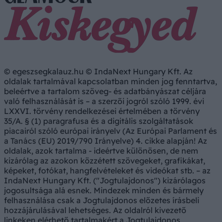
© egeszsegkalauz.hu © IndaNext Hungary Kft. Az
oldalak tartalmával kapcsolatban minden jog fenntartva,
beleértve a tartalom szöveg- és adatbányászat céljára
való felhasználását is – a szerzői jogról szóló 1999. évi
LXXVI. törvény rendelkezései értelmében a törvény
35/A. § (1) paragrafusa és a digitális szolgáltatások
piacairól szóló európai irányelv (Az Európai Parlament és
a Tanács (EU) 2019/790 Irányelve) 4. cikke alapján! Az
oldalak, azok tartalma - ideértve különösen, de nem
kizárólag az azokon közzétett szövegeket, grafikákat,
képeket, fotókat, hangfelvételeket és videókat stb. – az
IndaNext Hungary Kft. ("Jogtulajdonos") kizárólagos
jogosultsága alá esnek. Mindezek minden és bármely
felhasználása csak a Jogtulajdonos előzetes írásbeli
hozzájárulásával lehetséges. Az oldalról kivezető
linkeken elérhető tartalmakért a Jogtulajdonos