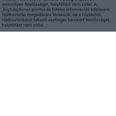
semmilyen felelősséget, helytállást nem vállal. A
Jogtulajdonos pontos és hiteles információk közlésére,
tájékoztatás megadására törekszik, de a közlésből,
tájékoztatásból fakadó esetleges károkért felelősséget,
helytállást nem vállal.