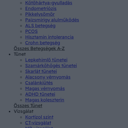
Kötőhártya-gyulladás
Endometriózis
Pikkelysömör
Pajzsmirigy alulműködés
ALS betegség
PCOS
Hisztamin intolerancia
Crohn betegség
Összes Betegségek A-Z
Tünet
Lepkehimlő tünetei
Szamárköhögés tünetei
Skarlát tünetei
Alacsony vérnyomás
Csalánkiütés
Magas vérnyomás
ADHD tünetei
Magas koleszterin
Összes Tünet
Vizsgálat
Kortizol szint
CT-vizsgálat