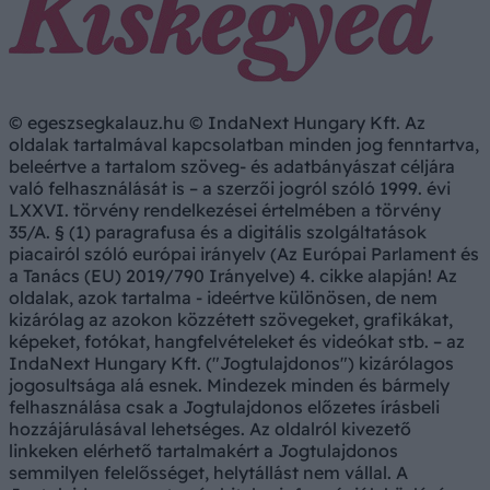
© egeszsegkalauz.hu © IndaNext Hungary Kft. Az
oldalak tartalmával kapcsolatban minden jog fenntartva,
beleértve a tartalom szöveg- és adatbányászat céljára
való felhasználását is – a szerzői jogról szóló 1999. évi
LXXVI. törvény rendelkezései értelmében a törvény
35/A. § (1) paragrafusa és a digitális szolgáltatások
piacairól szóló európai irányelv (Az Európai Parlament és
a Tanács (EU) 2019/790 Irányelve) 4. cikke alapján! Az
oldalak, azok tartalma - ideértve különösen, de nem
kizárólag az azokon közzétett szövegeket, grafikákat,
képeket, fotókat, hangfelvételeket és videókat stb. – az
IndaNext Hungary Kft. ("Jogtulajdonos") kizárólagos
jogosultsága alá esnek. Mindezek minden és bármely
felhasználása csak a Jogtulajdonos előzetes írásbeli
hozzájárulásával lehetséges. Az oldalról kivezető
linkeken elérhető tartalmakért a Jogtulajdonos
semmilyen felelősséget, helytállást nem vállal. A