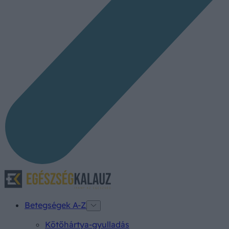
Betegségek A-Z
Kötőhártya-gyulladás