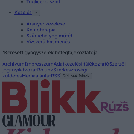
Triglicerid szint
Kezelés
Aranyér kezelése
Kemoterápia
Szürkehályog műtét
Vízszerű hasmenés
*Keresett gyógyszerek betegtájékoztatója
Archívum
Impresszum
Adatkezelési tájékoztató
Szerzői
jogi nyilatkozat
Rólunk
Szerkesztőségi
küldetés
Médiaajánlat
RSS
Süti beállítások