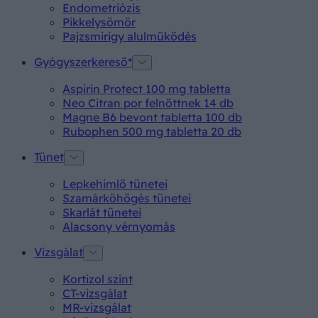
Endometriózis
Pikkelysömör
Pajzsmirigy alulműködés
Gyógyszerkereső*
Aspirin Protect 100 mg tabletta
Neo Citran por felnőttnek 14 db
Magne B6 bevont tabletta 100 db
Rubophen 500 mg tabletta 20 db
Tünet
Lepkehimlő tünetei
Szamárköhögés tünetei
Skarlát tünetei
Alacsony vérnyomás
Vizsgálat
Kortizol szint
CT-vizsgálat
MR-vizsgálat