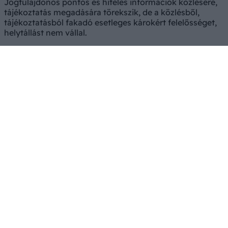
Jogtulajdonos pontos és hiteles információk közlésére,
tájékoztatás megadására törekszik, de a közlésből,
tájékoztatásból fakadó esetleges károkért felelősséget,
helytállást nem vállal.