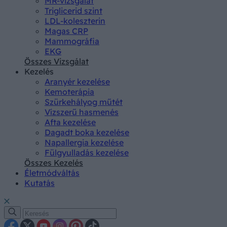
MR-vizsgálat
Triglicerid szint
LDL-koleszterin
Magas CRP
Mammográfia
EKG
Összes Vizsgálat
Kezelés
Aranyér kezelése
Kemoterápia
Szürkehályog műtét
Vízszerű hasmenés
Afta kezelése
Dagadt boka kezelése
Napallergia kezelése
Fülgyulladás kezelése
Összes Kezelés
Életmódváltás
Kutatás