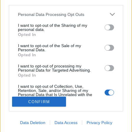
third parties.
Mentális betegségek
Please note that this website/app uses one or more Google
Personal Data Processing Opt Outs
services and may gather and store information including but
not limited to your visit or usage behaviour. You may click to
I want to opt-out of the Sharing of my
personal data.
grant or deny consent to Google and its third-party tags to
Opted In
use your data for below specified purposes in below Google
consent section.
I want to opt-out of the Sale of my
Personal Data.
Opted In
I want to opt-out of processing my
Personal Data for Targeted Advertising.
Opted In
I want to opt-out of Collection, Use,
Retention, Sale, and/or Sharing of my
Personal Data that Is Unrelated with the
Purposes for which it was collected.
CONFIRM
Opted Out
Google consents
Data Deletion
Data Access
Privacy Policy
I want to allow Google to enable storage