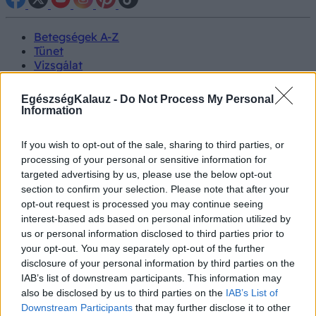
Betegségek A-Z
Tünet
Vizsgálat
Kezelés
Életmódváltás
EgészségKalauz -
Do Not Process My Personal
Kutatás
Information
Prevenció
Hírek
If you wish to opt-out of the sale, sharing to third parties, or
Videók
processing of your personal or sensitive information for
Kisállatok egészsége
targeted advertising by us, please use the below opt-out
section to confirm your selection. Please note that after your
#allergia
#influenza
#cukorbetegség
opt-out request is processed you may continue seeing
#orvosmeteorológia
#vérnyomás
#stroke
#rákbetegség
interest-based ads based on personal information utilized by
#pajzsmirigy
#reflux
#ekcéma
#herpesz
us or personal information disclosed to third parties prior to
Regisztráció
your opt-out. You may separately opt-out of the further
disclosure of your personal information by third parties on the
IAB’s list of downstream participants. This information may
also be disclosed by us to third parties on the
IAB’s List of
Downstream Participants
that may further disclose it to other
Mentális betegségek