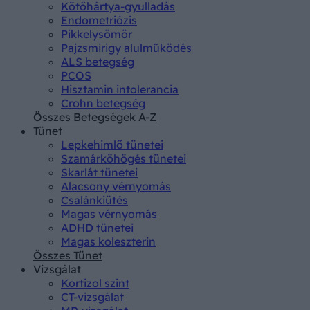
Kötőhártya-gyulladás
Endometriózis
Pikkelysömör
Pajzsmirigy alulműködés
ALS betegség
PCOS
Hisztamin intolerancia
Crohn betegség
Összes Betegségek A-Z
Tünet
Lepkehimlő tünetei
Szamárköhögés tünetei
Skarlát tünetei
Alacsony vérnyomás
Csalánkiütés
Magas vérnyomás
ADHD tünetei
Magas koleszterin
Összes Tünet
Vizsgálat
Kortizol szint
CT-vizsgálat