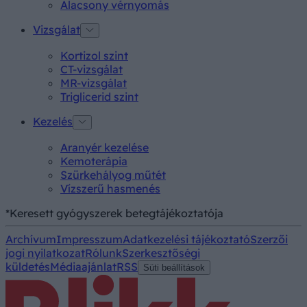
Alacsony vérnyomás
Vizsgálat
Kortizol szint
CT-vizsgálat
MR-vizsgálat
Triglicerid szint
Kezelés
Aranyér kezelése
Kemoterápia
Szürkehályog műtét
Vízszerű hasmenés
*Keresett gyógyszerek betegtájékoztatója
Archívum
Impresszum
Adatkezelési tájékoztató
Szerzői
jogi nyilatkozat
Rólunk
Szerkesztőségi
küldetés
Médiaajánlat
RSS
Süti beállítások