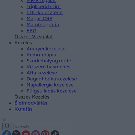
MR-vizsgálat
Triglicerid szint
LDL-koleszterin
Magas CRP
Mammográfia
EKG
Összes Vizsgálat
Kezelés
Aranyér kezelése
Kemoterápia
Szürkehályog műtét
Vízszerű hasmenés
Afta kezelése
Dagadt boka kezelése
Napallergia kezelése
Fülgyulladás kezelése
Összes Kezelés
Életmódváltás
Kutatás