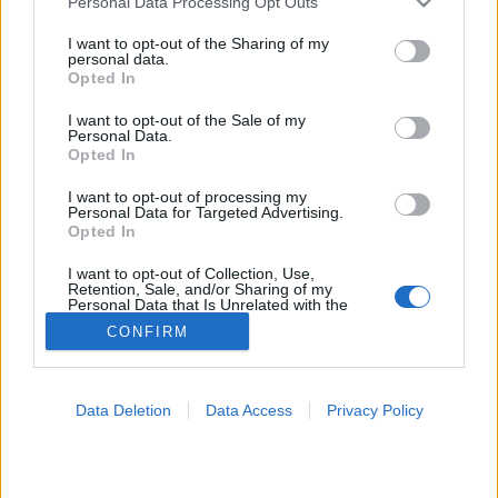
Personal Data Processing Opt Outs
services and may gather and store information including but
Meteorológia
not limited to your visit or usage behaviour. You may click to
I want to opt-out of the Sharing of my
personal data.
grant or deny consent to Google and its third-party tags to
Opted In
use your data for below specified purposes in below Google
consent section.
I want to opt-out of the Sale of my
Personal Data.
Opted In
I want to opt-out of processing my
Personal Data for Targeted Advertising.
Opted In
I want to opt-out of Collection, Use,
Retention, Sale, and/or Sharing of my
Personal Data that Is Unrelated with the
Purposes for which it was collected.
CONFIRM
Opted Out
Google consents
Data Deletion
Data Access
Privacy Policy
I want to allow Google to enable storage
related to advertising like cookies on web or
device identifiers in apps.