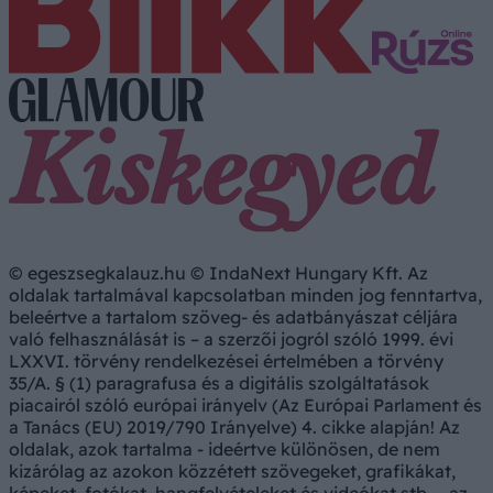
© egeszsegkalauz.hu © IndaNext Hungary Kft. Az
oldalak tartalmával kapcsolatban minden jog fenntartva,
beleértve a tartalom szöveg- és adatbányászat céljára
való felhasználását is – a szerzői jogról szóló 1999. évi
LXXVI. törvény rendelkezései értelmében a törvény
35/A. § (1) paragrafusa és a digitális szolgáltatások
piacairól szóló európai irányelv (Az Európai Parlament és
a Tanács (EU) 2019/790 Irányelve) 4. cikke alapján! Az
oldalak, azok tartalma - ideértve különösen, de nem
kizárólag az azokon közzétett szövegeket, grafikákat,