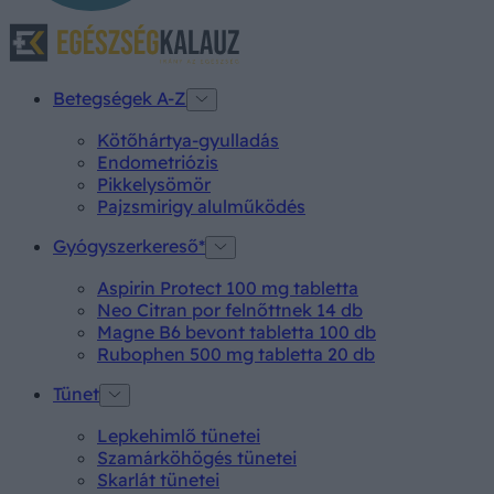
Betegségek A-Z
Kötőhártya-gyulladás
Endometriózis
Pikkelysömör
Pajzsmirigy alulműködés
Gyógyszerkereső*
Aspirin Protect 100 mg tabletta
Neo Citran por felnőttnek 14 db
Magne B6 bevont tabletta 100 db
Rubophen 500 mg tabletta 20 db
Tünet
Lepkehimlő tünetei
Szamárköhögés tünetei
Skarlát tünetei