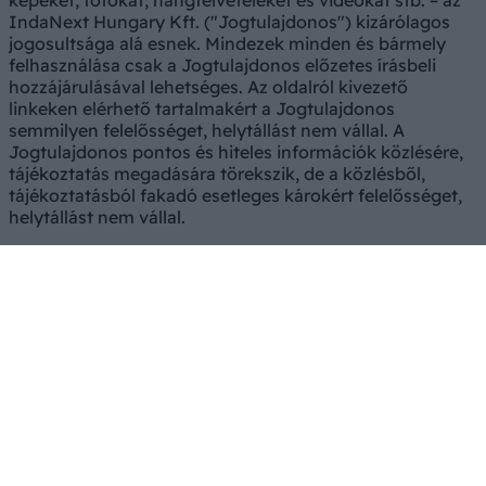
képeket, fotókat, hangfelvételeket és videókat stb. – az
IndaNext Hungary Kft. ("Jogtulajdonos") kizárólagos
jogosultsága alá esnek. Mindezek minden és bármely
felhasználása csak a Jogtulajdonos előzetes írásbeli
hozzájárulásával lehetséges. Az oldalról kivezető
linkeken elérhető tartalmakért a Jogtulajdonos
semmilyen felelősséget, helytállást nem vállal. A
Jogtulajdonos pontos és hiteles információk közlésére,
tájékoztatás megadására törekszik, de a közlésből,
tájékoztatásból fakadó esetleges károkért felelősséget,
helytállást nem vállal.