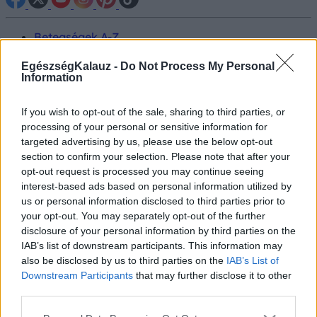
Betegségek A-Z
Tünet
Vizsgálat
EgészségKalauz -
Do Not Process My Personal
Information
Kezelés
Életmódváltás
Kutatás
If you wish to opt-out of the sale, sharing to third parties, or
Prevenció
processing of your personal or sensitive information for
Hírek
targeted advertising by us, please use the below opt-out
Videók
section to confirm your selection. Please note that after your
Kisállatok egészsége
opt-out request is processed you may continue seeing
interest-based ads based on personal information utilized by
#allergia
#influenza
#cukorbetegség
us or personal information disclosed to third parties prior to
#orvosmeteorológia
#vérnyomás
#stroke
#rákbetegség
your opt-out. You may separately opt-out of the further
#pajzsmirigy
#reflux
#ekcéma
#herpesz
disclosure of your personal information by third parties on the
Regisztráció
IAB’s list of downstream participants. This information may
also be disclosed by us to third parties on the
IAB’s List of
Downstream Participants
that may further disclose it to other
third parties.
Meteorológia
Please note that this website/app uses one or more Google