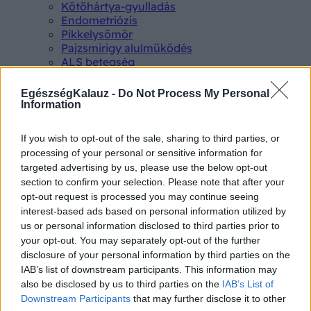
Kötőhártya-gyulladás
Endometriózis
Pikkelysömör
Pajzsmirigy alulműködés
ALS betegség
PCOS
Hisztamin intolerancia
EgészségKalauz -
Do Not Process My Personal
Crohn betegség
Information
Összes Betegségek A-Z
Tünet
If you wish to opt-out of the sale, sharing to third parties, or
Lepkehimlő tünetei
processing of your personal or sensitive information for
Szamárköhögés tünetei
targeted advertising by us, please use the below opt-out
Skarlát tünetei
section to confirm your selection. Please note that after your
Alacsony vérnyomás
opt-out request is processed you may continue seeing
Csalánkiütés
interest-based ads based on personal information utilized by
Magas vérnyomás
us or personal information disclosed to third parties prior to
ADHD tünetei
your opt-out. You may separately opt-out of the further
Magas koleszterin
Összes Tünet
disclosure of your personal information by third parties on the
Vizsgálat
IAB’s list of downstream participants. This information may
Kortizol szint
also be disclosed by us to third parties on the
IAB’s List of
CT-vizsgálat
Downstream Participants
that may further disclose it to other