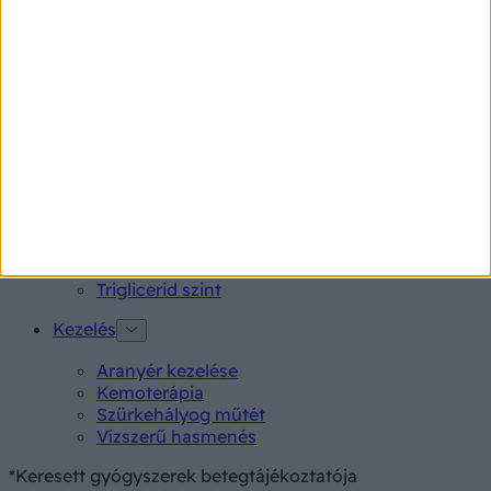
Tünet
Lepkehimlő tünetei
Szamárköhögés tünetei
Skarlát tünetei
Alacsony vérnyomás
Vizsgálat
Kortizol szint
CT-vizsgálat
MR-vizsgálat
Triglicerid szint
Kezelés
Aranyér kezelése
Kemoterápia
Szürkehályog műtét
Vízszerű hasmenés
*Keresett gyógyszerek betegtájékoztatója