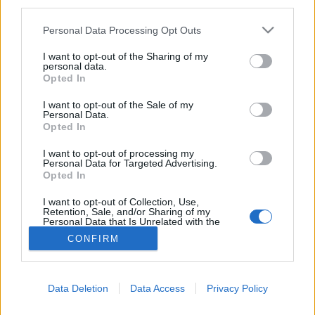
MR-vizsgálat
third parties.
Triglicerid szint
Please note that this website/app uses one or more Google
LDL-koleszterin
Personal Data Processing Opt Outs
Magas CRP
services and may gather and store information including but
Mammográfia
not limited to your visit or usage behaviour. You may click to
I want to opt-out of the Sharing of my
personal data.
EKG
grant or deny consent to Google and its third-party tags to
Opted In
Összes Vizsgálat
use your data for below specified purposes in below Google
Kezelés
consent section.
I want to opt-out of the Sale of my
Aranyér kezelése
Personal Data.
Kemoterápia
Opted In
Szürkehályog műtét
I want to opt-out of processing my
Vízszerű hasmenés
Personal Data for Targeted Advertising.
Afta kezelése
Opted In
Dagadt boka kezelése
Napallergia kezelése
I want to opt-out of Collection, Use,
Fülgyulladás kezelése
Retention, Sale, and/or Sharing of my
Personal Data that Is Unrelated with the
Összes Kezelés
Purposes for which it was collected.
Életmódváltás
CONFIRM
Opted Out
Kutatás
Google consents
Data Deletion
Data Access
Privacy Policy
I want to allow Google to enable storage
related to advertising like cookies on web or