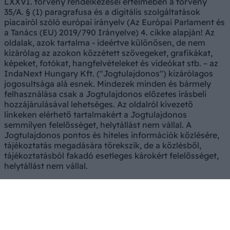
LXXVI. törvény rendelkezései értelmében a törvény
35/A. § (1) paragrafusa és a digitális szolgáltatások
piacairól szóló európai irányelv (Az Európai Parlament és
a Tanács (EU) 2019/790 Irányelve) 4. cikke alapján! Az
oldalak, azok tartalma - ideértve különösen, de nem
kizárólag az azokon közzétett szövegeket, grafikákat,
képeket, fotókat, hangfelvételeket és videókat stb. – az
IndaNext Hungary Kft. ("Jogtulajdonos") kizárólagos
jogosultsága alá esnek. Mindezek minden és bármely
felhasználása csak a Jogtulajdonos előzetes írásbeli
hozzájárulásával lehetséges. Az oldalról kivezető
linkeken elérhető tartalmakért a Jogtulajdonos
semmilyen felelősséget, helytállást nem vállal. A
Jogtulajdonos pontos és hiteles információk közlésére,
tájékoztatás megadására törekszik, de a közlésből,
tájékoztatásból fakadó esetleges károkért felelősséget,
helytállást nem vállal.