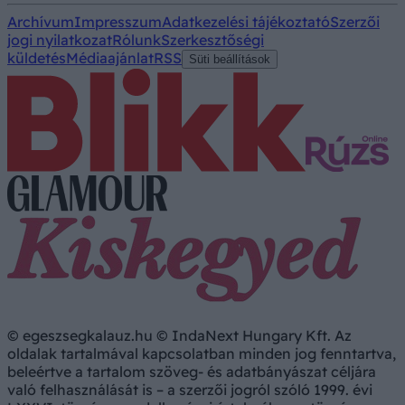
Archívum
Impresszum
Adatkezelési tájékoztató
Szerzői
jogi nyilatkozat
Rólunk
Szerkesztőségi
küldetés
Médiaajánlat
RSS
Süti beállítások
© egeszsegkalauz.hu © IndaNext Hungary Kft. Az
oldalak tartalmával kapcsolatban minden jog fenntartva,
beleértve a tartalom szöveg- és adatbányászat céljára
való felhasználását is – a szerzői jogról szóló 1999. évi