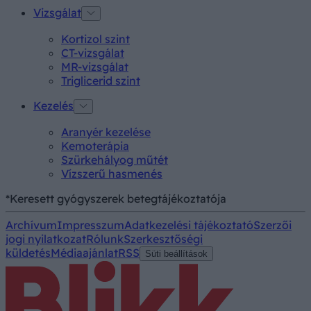
Vizsgálat
Kortizol szint
CT-vizsgálat
MR-vizsgálat
Triglicerid szint
Kezelés
Aranyér kezelése
Kemoterápia
Szürkehályog műtét
Vízszerű hasmenés
*Keresett gyógyszerek betegtájékoztatója
Archívum
Impresszum
Adatkezelési tájékoztató
Szerzői
jogi nyilatkozat
Rólunk
Szerkesztőségi
küldetés
Médiaajánlat
RSS
Süti beállítások