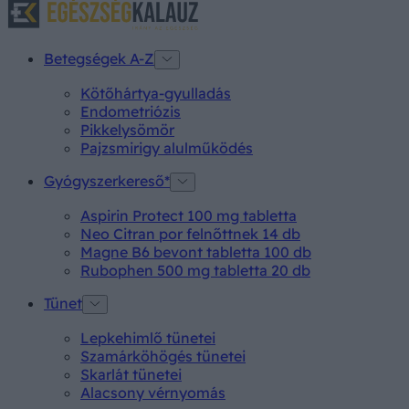
Betegségek A-Z
Kötőhártya-gyulladás
Endometriózis
Pikkelysömör
Pajzsmirigy alulműködés
Gyógyszerkereső*
Aspirin Protect 100 mg tabletta
Neo Citran por felnőttnek 14 db
Magne B6 bevont tabletta 100 db
Rubophen 500 mg tabletta 20 db
Tünet
Lepkehimlő tünetei
Szamárköhögés tünetei
Skarlát tünetei
Alacsony vérnyomás