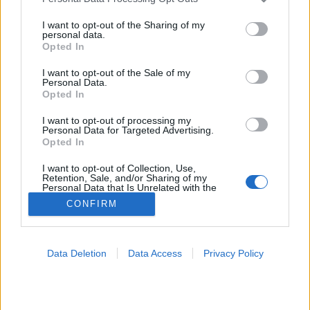
services and may gather and store information including but
Mozgásszervi probléma
not limited to your visit or usage behaviour. You may click to
I want to opt-out of the Sharing of my
personal data.
grant or deny consent to Google and its third-party tags to
Opted In
use your data for below specified purposes in below Google
consent section.
I want to opt-out of the Sale of my
Personal Data.
Opted In
I want to opt-out of processing my
Personal Data for Targeted Advertising.
Opted In
I want to opt-out of Collection, Use,
Retention, Sale, and/or Sharing of my
Personal Data that Is Unrelated with the
Purposes for which it was collected.
CONFIRM
Opted Out
Google consents
Data Deletion
Data Access
Privacy Policy
I want to allow Google to enable storage
related to advertising like cookies on web or
device identifiers in apps.