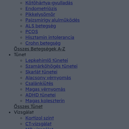
Kötőhártya-gyulladás
Endometriózis
Pikkelysömör
Pajzsmirigy alulműködés
ALS betegség
PCOS
Hisztamin intolerancia
Crohn betegség
Összes Betegségek A-Z
Tünet
Lepkehimlő tünetei
Szamárköhögés tünetei
Skarlát tünetei
Alacsony vérnyomás
Csalánkiütés
Magas vérnyomás
ADHD tünetei
Magas koleszterin
Összes Tünet
Vizsgálat
Kortizol szint
CT-vizsgálat