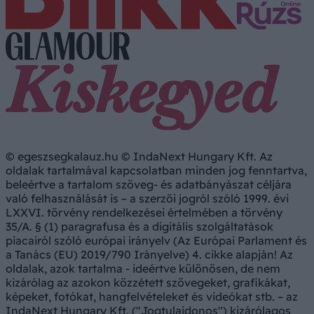
© egeszsegkalauz.hu © IndaNext Hungary Kft. Az
oldalak tartalmával kapcsolatban minden jog fenntartva,
beleértve a tartalom szöveg- és adatbányászat céljára
való felhasználását is – a szerzői jogról szóló 1999. évi
LXXVI. törvény rendelkezései értelmében a törvény
35/A. § (1) paragrafusa és a digitális szolgáltatások
piacairól szóló európai irányelv (Az Európai Parlament és
a Tanács (EU) 2019/790 Irányelve) 4. cikke alapján! Az
oldalak, azok tartalma - ideértve különösen, de nem
kizárólag az azokon közzétett szövegeket, grafikákat,
képeket, fotókat, hangfelvételeket és videókat stb. – az
IndaNext Hungary Kft. ("Jogtulajdonos") kizárólagos