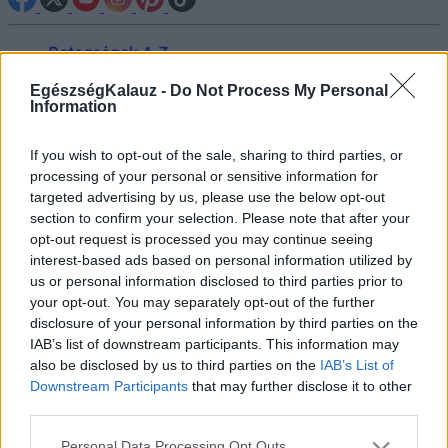
Betegségek A-Z
Tünet
Vizsgálat
EgészségKalauz -
Do Not Process My Personal
Information
Kezelés
Életmódváltás
Kutatás
If you wish to opt-out of the sale, sharing to third parties, or
Prevenció
processing of your personal or sensitive information for
Hírek
targeted advertising by us, please use the below opt-out
Videók
section to confirm your selection. Please note that after your
Kisállatok egészsége
opt-out request is processed you may continue seeing
interest-based ads based on personal information utilized by
#allergia
#influenza
#cukorbetegség
us or personal information disclosed to third parties prior to
#orvosmeteorológia
#vérnyomás
#stroke
#rákbetegség
your opt-out. You may separately opt-out of the further
#pajzsmirigy
#reflux
#ekcéma
#herpesz
disclosure of your personal information by third parties on the
Regisztráció
IAB’s list of downstream participants. This information may
also be disclosed by us to third parties on the
IAB’s List of
Downstream Participants
that may further disclose it to other
third parties.
Mozgásszervi probléma
Please note that this website/app uses one or more Google
Personal Data Processing Opt Outs