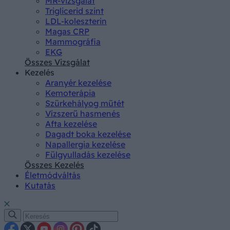
MR-vizsgálat
Triglicerid szint
LDL-koleszterin
Magas CRP
Mammográfia
EKG
Összes Vizsgálat
Kezelés
Aranyér kezelése
Kemoterápia
Szürkehályog műtét
Vízszerű hasmenés
Afta kezelése
Dagadt boka kezelése
Napallergia kezelése
Fülgyulladás kezelése
Összes Kezelés
Életmódváltás
Kutatás