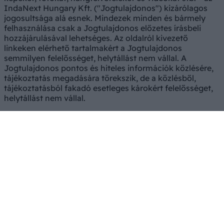
IndaNext Hungary Kft. ("Jogtulajdonos") kizárólagos
jogosultsága alá esnek. Mindezek minden és bármely
felhasználása csak a Jogtulajdonos előzetes írásbeli
hozzájárulásával lehetséges. Az oldalról kivezető
linkeken elérhető tartalmakért a Jogtulajdonos
semmilyen felelősséget, helytállást nem vállal. A
Jogtulajdonos pontos és hiteles információk közlésére,
tájékoztatás megadására törekszik, de a közlésből,
tájékoztatásból fakadó esetleges károkért felelősséget,
helytállást nem vállal.