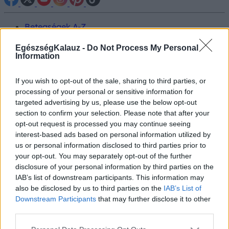
Betegségek A-Z
Tünet
Vizsgálat
EgészségKalauz -
Do Not Process My Personal
Information
Kezelés
Életmódváltás
Kutatás
If you wish to opt-out of the sale, sharing to third parties, or
Prevenció
processing of your personal or sensitive information for
Hírek
targeted advertising by us, please use the below opt-out
Videók
section to confirm your selection. Please note that after your
Kisállatok egészsége
opt-out request is processed you may continue seeing
interest-based ads based on personal information utilized by
#allergia
#influenza
#cukorbetegség
us or personal information disclosed to third parties prior to
#orvosmeteorológia
#vérnyomás
#stroke
#rákbetegség
your opt-out. You may separately opt-out of the further
#pajzsmirigy
#reflux
#ekcéma
#herpesz
disclosure of your personal information by third parties on the
Regisztráció
IAB’s list of downstream participants. This information may
also be disclosed by us to third parties on the
IAB’s List of
Downstream Participants
that may further disclose it to other
third parties.
Negyedik hullám
Please note that this website/app uses one or more Google