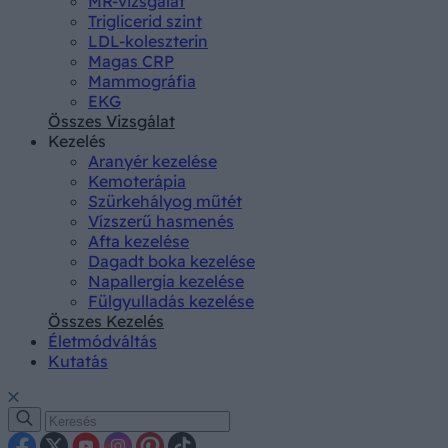
MR-vizsgálat
Triglicerid szint
LDL-koleszterin
Magas CRP
Mammográfia
EKG
Összes Vizsgálat
Kezelés
Aranyér kezelése
Kemoterápia
Szürkehályog műtét
Vízszerű hasmenés
Afta kezelése
Dagadt boka kezelése
Napallergia kezelése
Fülgyulladás kezelése
Összes Kezelés
Életmódváltás
Kutatás