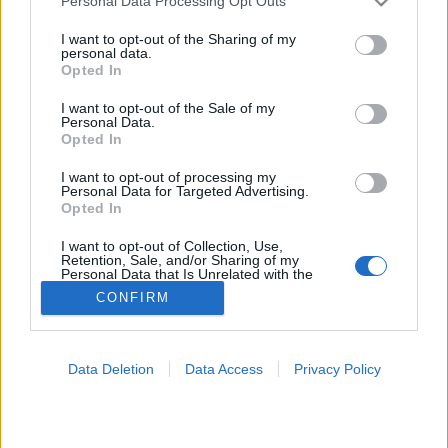
Personal Data Processing Opt Outs
services and may gather and store information including but
Negyedik hullám
not limited to your visit or usage behaviour. You may click to
I want to opt-out of the Sharing of my
personal data.
grant or deny consent to Google and its third-party tags to
Opted In
use your data for below specified purposes in below Google
consent section.
I want to opt-out of the Sale of my
Personal Data.
Opted In
I want to opt-out of processing my
Personal Data for Targeted Advertising.
Opted In
I want to opt-out of Collection, Use,
Retention, Sale, and/or Sharing of my
Personal Data that Is Unrelated with the
Purposes for which it was collected.
CONFIRM
Opted Out
Google consents
Data Deletion
Data Access
Privacy Policy
I want to allow Google to enable storage
related to advertising like cookies on web or
device identifiers in apps.