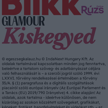
© egeszsegkalauz.hu © IndaNext Hungary Kft. Az
oldalak tartalmával kapcsolatban minden jog fenntartva,
beleértve a tartalom szöveg- és adatbányászat céljára
való felhasználását is – a szerzői jogról szóló 1999. évi
LXXVI. törvény rendelkezései értelmében a törvény
35/A. § (1) paragrafusa és a digitális szolgáltatások
piacairól szóló európai irányelv (Az Európai Parlament és
a Tanács (EU) 2019/790 Irányelve) 4. cikke alapján! Az
oldalak, azok tartalma - ideértve különösen, de nem
kizárólag az azokon közzétett szövegeket, grafikákat,
képeket, fotókat, hangfelvételeket és videókat stb. – az