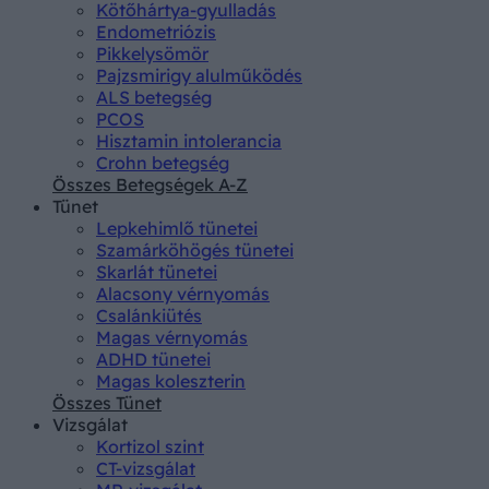
Kötőhártya-gyulladás
Endometriózis
Pikkelysömör
Pajzsmirigy alulműködés
ALS betegség
PCOS
Hisztamin intolerancia
Crohn betegség
Összes Betegségek A-Z
Tünet
Lepkehimlő tünetei
Szamárköhögés tünetei
Skarlát tünetei
Alacsony vérnyomás
Csalánkiütés
Magas vérnyomás
ADHD tünetei
Magas koleszterin
Összes Tünet
Vizsgálat
Kortizol szint
CT-vizsgálat