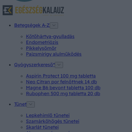
Betegségek A-Z
Kötőhártya-gyulladás
Endometriózis
Pikkelysömör
Pajzsmirigy alulműködés
Gyógyszerkereső*
Aspirin Protect 100 mg tabletta
Neo Citran por felnőttnek 14 db
Magne B6 bevont tabletta 100 db
Rubophen 500 mg tabletta 20 db
Tünet
Lepkehimlő tünetei
Szamárköhögés tünetei
Skarlát tünetei