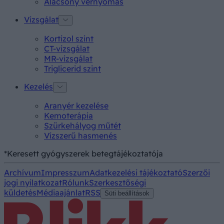
Alacsony vérnyomás
Vizsgálat
Kortizol szint
CT-vizsgálat
MR-vizsgálat
Triglicerid szint
Kezelés
Aranyér kezelése
Kemoterápia
Szürkehályog műtét
Vízszerű hasmenés
*Keresett gyógyszerek betegtájékoztatója
Archívum
Impresszum
Adatkezelési tájékoztató
Szerzői
jogi nyilatkozat
Rólunk
Szerkesztőségi
küldetés
Médiaajánlat
RSS
Süti beállítások