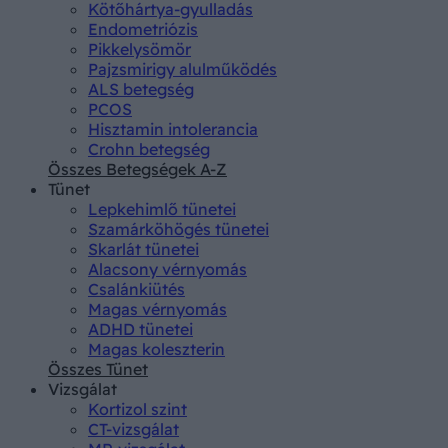
Kötőhártya-gyulladás
Endometriózis
Pikkelysömör
Pajzsmirigy alulműködés
ALS betegség
PCOS
Hisztamin intolerancia
Crohn betegség
Összes Betegségek A-Z
Tünet
Lepkehimlő tünetei
Szamárköhögés tünetei
Skarlát tünetei
Alacsony vérnyomás
Csalánkiütés
Magas vérnyomás
ADHD tünetei
Magas koleszterin
Összes Tünet
Vizsgálat
Kortizol szint
CT-vizsgálat