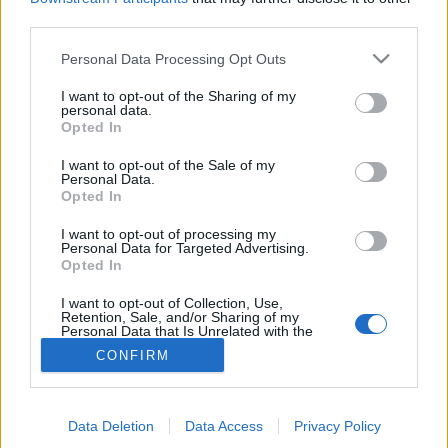
third parties.
Nőgyógyászat
Please note that this website/app uses one or more Google
Personal Data Processing Opt Outs
services and may gather and store information including but
not limited to your visit or usage behaviour. You may click to
I want to opt-out of the Sharing of my
personal data.
grant or deny consent to Google and its third-party tags to
Opted In
use your data for below specified purposes in below Google
consent section.
I want to opt-out of the Sale of my
Personal Data.
Opted In
I want to opt-out of processing my
Personal Data for Targeted Advertising.
Opted In
I want to opt-out of Collection, Use,
Retention, Sale, and/or Sharing of my
Personal Data that Is Unrelated with the
Purposes for which it was collected.
CONFIRM
Opted Out
Google consents
Data Deletion
Data Access
Privacy Policy
I want to allow Google to enable storage