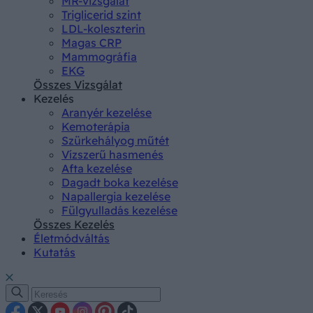
MR-vizsgálat
Triglicerid szint
LDL-koleszterin
Magas CRP
Mammográfia
EKG
Összes Vizsgálat
Kezelés
Aranyér kezelése
Kemoterápia
Szürkehályog műtét
Vízszerű hasmenés
Afta kezelése
Dagadt boka kezelése
Napallergia kezelése
Fülgyulladás kezelése
Összes Kezelés
Életmódváltás
Kutatás