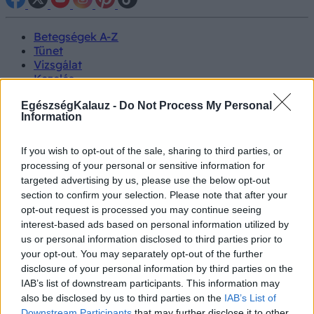
Betegségek A-Z
Tünet
Vizsgálat
Kezelés
Életmódváltás
Kutatás
EgészségKalauz -
Do Not Process My Personal
Information
Prevenció
Hírek
Videók
If you wish to opt-out of the sale, sharing to third parties, or
Kisállatok egészsége
processing of your personal or sensitive information for
targeted advertising by us, please use the below opt-out
#allergia
#influenza
#cukorbetegség
section to confirm your selection. Please note that after your
#orvosmeteorológia
#vérnyomás
#stroke
#rákbetegség
opt-out request is processed you may continue seeing
#pajzsmirigy
#reflux
#ekcéma
#herpesz
interest-based ads based on personal information utilized by
Regisztráció
us or personal information disclosed to third parties prior to
your opt-out. You may separately opt-out of the further
disclosure of your personal information by third parties on the
IAB’s list of downstream participants. This information may
also be disclosed by us to third parties on the
IAB’s List of
Nőgyógyászat
Downstream Participants
that may further disclose it to other