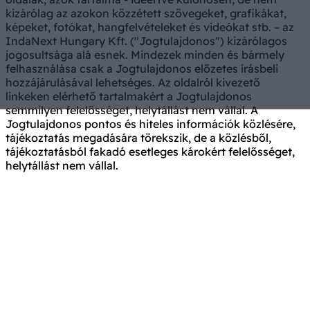
kizárólag az azokon közzétett szövegeket, grafikákat,
képeket, fotókat, hangfelvételeket és videókat stb. – az
IndaNext Hungary Kft. ("Jogtulajdonos") kizárólagos
jogosultsága alá esnek. Mindezek minden és bármely
felhasználása csak a Jogtulajdonos előzetes írásbeli
hozzájárulásával lehetséges. Az oldalról kivezető
linkeken elérhető tartalmakért a Jogtulajdonos
semmilyen felelősséget, helytállást nem vállal. A
Jogtulajdonos pontos és hiteles információk közlésére,
tájékoztatás megadására törekszik, de a közlésből,
tájékoztatásból fakadó esetleges károkért felelősséget,
helytállást nem vállal.