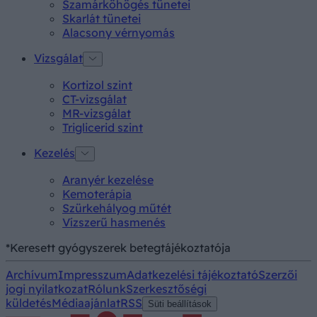
Szamárköhögés tünetei
Skarlát tünetei
Alacsony vérnyomás
Vizsgálat
Kortizol szint
CT-vizsgálat
MR-vizsgálat
Triglicerid szint
Kezelés
Aranyér kezelése
Kemoterápia
Szürkehályog műtét
Vízszerű hasmenés
*Keresett gyógyszerek betegtájékoztatója
Archívum
Impresszum
Adatkezelési tájékoztató
Szerzői
jogi nyilatkozat
Rólunk
Szerkesztőségi
küldetés
Médiaajánlat
RSS
Süti beállítások