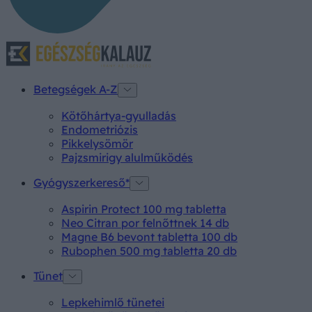
Betegségek A-Z
Kötőhártya-gyulladás
Endometriózis
Pikkelysömör
Pajzsmirigy alulműködés
Gyógyszerkereső*
Aspirin Protect 100 mg tabletta
Neo Citran por felnőttnek 14 db
Magne B6 bevont tabletta 100 db
Rubophen 500 mg tabletta 20 db
Tünet
Lepkehimlő tünetei