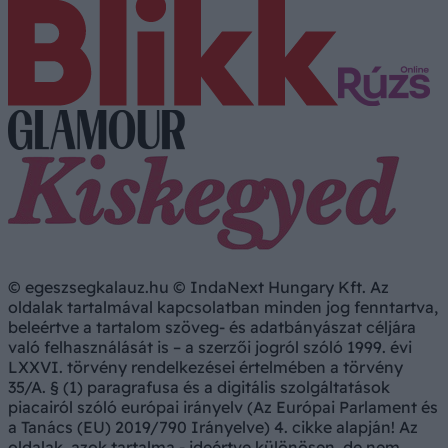
© egeszsegkalauz.hu © IndaNext Hungary Kft. Az
oldalak tartalmával kapcsolatban minden jog fenntartva,
beleértve a tartalom szöveg- és adatbányászat céljára
való felhasználását is – a szerzői jogról szóló 1999. évi
LXXVI. törvény rendelkezései értelmében a törvény
35/A. § (1) paragrafusa és a digitális szolgáltatások
piacairól szóló európai irányelv (Az Európai Parlament és
a Tanács (EU) 2019/790 Irányelve) 4. cikke alapján! Az
oldalak, azok tartalma - ideértve különösen, de nem