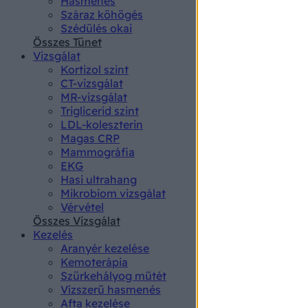
Hasmenés
authenti
Száraz köhögés
Szédülés okai
Összes Tünet
Vizsgálat
Kortizol szint
CT-vizsgálat
MR-vizsgálat
Triglicerid szint
LDL-koleszterin
Magas CRP
Mammográfia
EKG
Hasi ultrahang
Mikrobiom vizsgálat
Vérvétel
Összes Vizsgálat
Kezelés
Aranyér kezelése
Kemoterápia
Szürkehályog műtét
Vízszerű hasmenés
Afta kezelése