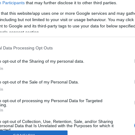
Participants
that may further disclose it to other third parties.
 that this website/app uses one or more Google services and may gath
including but not limited to your visit or usage behaviour. You may click 
 to Google and its third-party tags to use your data for below specifi
ogle consent section.
l Data Processing Opt Outs
o opt-out of the Sharing of my personal data.
In
o opt-out of the Sale of my Personal Data.
In
to opt-out of processing my Personal Data for Targeted
ing.
In
o opt-out of Collection, Use, Retention, Sale, and/or Sharing
ersonal Data that Is Unrelated with the Purposes for which it
lected.