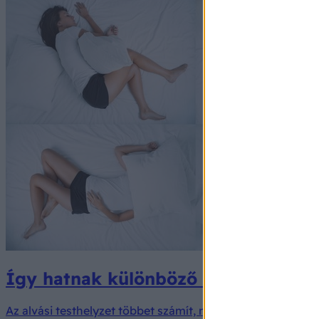
Így hatnak különböző alvási pozíció
Az alvási testhelyzet többet számít, mint hinné.