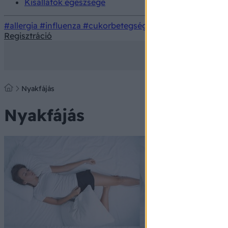
Kisállatok egészsége
#allergia
#influenza
#cukorbetegség
#orvosmeteorológi
Regisztráció
Nyakfájás
Nyakfájás