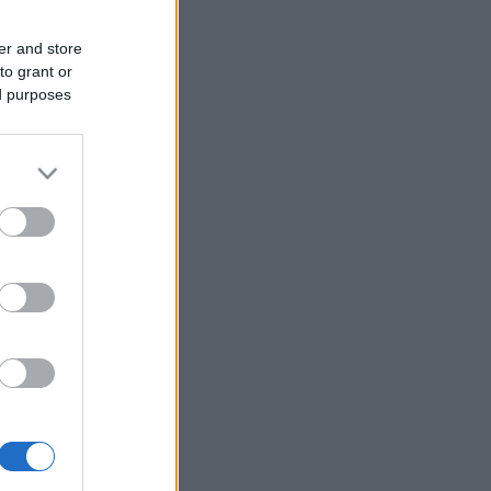
er and store
to grant or
ed purposes