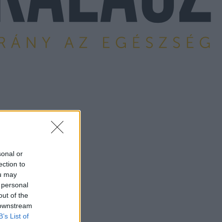
sonal or
ection to
ou may
 personal
out of the
 downstream
B’s List of