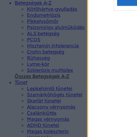
Opted 
Betegségek A-Z
Kötőhártya-gyulladás
Endometriózis
Google 
Pikkelysömör
Pajzsmirigy alulműködés
I want t
ALS betegség
web or d
PCOS
Hisztamin intolerancia
I want t
Crohn betegség
purpose
Rühesség
Lyme-kór
I want 
Szklerózis multiplex
Összes Betegségek A-Z
I want t
Tünet
web or d
Lepkehimlő tünetei
Szamárköhögés tünetei
I want t
Skarlát tünetei
or app.
Alacsony vérnyomás
Csalánkiütés
I want t
Magas vérnyomás
ADHD tünetei
Magas koleszterin
I want t