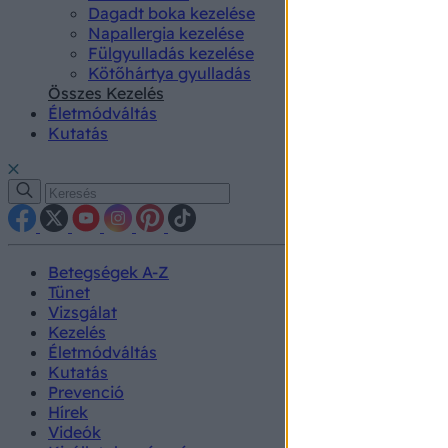
Dagadt boka kezelése
Napallergia kezelése
Fülgyulladás kezelése
Kötőhártya gyulladás
Összes Kezelés
Életmódváltás
Kutatás
Betegségek A-Z
Tünet
Vizsgálat
Kezelés
Életmódváltás
Kutatás
Prevenció
Hírek
Videók