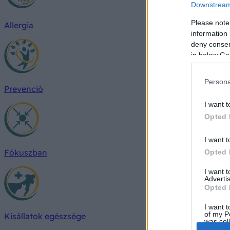
Downstream 
Please note
Allergia
information 
deny consent
in below Go
Persona
Prevenció
I want t
Opted 
I want t
Fókuszban
Opted 
I want 
Advertis
Opted 
I want t
of my P
Kisállatok egészsége
was col