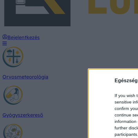
Bejelentkezés
Orvosmeteorológia
Egészség
If you wish 
sensitive in
confirm you
Gyógyszerkereső
continue se
information 
further disc
participants