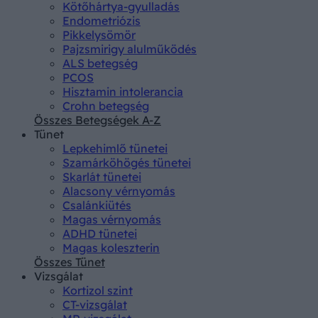
Kötőhártya-gyulladás
Endometriózis
Pikkelysömör
Pajzsmirigy alulműködés
ALS betegség
PCOS
Hisztamin intolerancia
Crohn betegség
Összes Betegségek A-Z
Tünet
Lepkehimlő tünetei
Szamárköhögés tünetei
Skarlát tünetei
Alacsony vérnyomás
Csalánkiütés
Magas vérnyomás
ADHD tünetei
Magas koleszterin
Összes Tünet
Vizsgálat
Kortizol szint
CT-vizsgálat