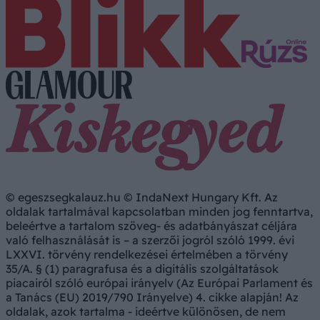
© egeszsegkalauz.hu © IndaNext Hungary Kft. Az
oldalak tartalmával kapcsolatban minden jog fenntartva,
beleértve a tartalom szöveg- és adatbányászat céljára
való felhasználását is – a szerzői jogról szóló 1999. évi
LXXVI. törvény rendelkezései értelmében a törvény
35/A. § (1) paragrafusa és a digitális szolgáltatások
piacairól szóló európai irányelv (Az Európai Parlament és
a Tanács (EU) 2019/790 Irányelve) 4. cikke alapján! Az
oldalak, azok tartalma - ideértve különösen, de nem