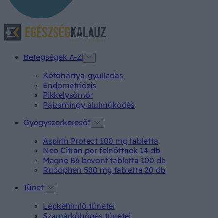
Betegségek A-Z
Kötőhártya-gyulladás
Endometriózis
Pikkelysömör
Pajzsmirigy alulműködés
Gyógyszerkereső*
Aspirin Protect 100 mg tabletta
Neo Citran por felnőttnek 14 db
Magne B6 bevont tabletta 100 db
Rubophen 500 mg tabletta 20 db
Tünet
Lepkehimlő tünetei
Szamárköhögés tünetei