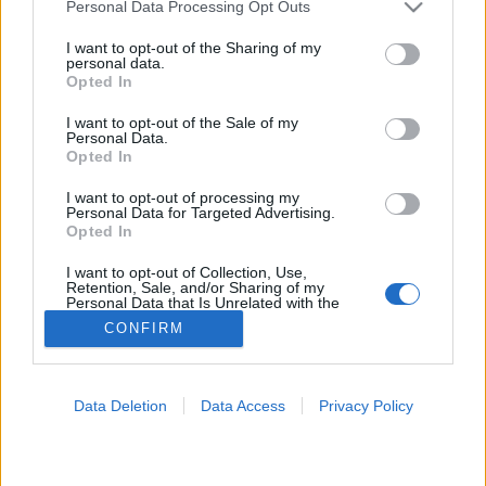
Please note that this website/app uses one or more Google
Personal Data Processing Opt Outs
services and may gather and store information including but
Nyugtató
not limited to your visit or usage behaviour. You may click to
I want to opt-out of the Sharing of my
personal data.
grant or deny consent to Google and its third-party tags to
Opted In
use your data for below specified purposes in below Google
consent section.
I want to opt-out of the Sale of my
Personal Data.
Opted In
I want to opt-out of processing my
Personal Data for Targeted Advertising.
Opted In
I want to opt-out of Collection, Use,
Retention, Sale, and/or Sharing of my
Personal Data that Is Unrelated with the
Purposes for which it was collected.
CONFIRM
Opted Out
Google consents
Data Deletion
Data Access
Privacy Policy
I want to allow Google to enable storage
related to advertising like cookies on web or
device identifiers in apps.