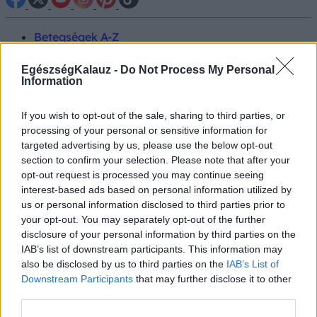
Betegségek A-Z
Tünet
Vizsgálat
EgészségKalauz -
Do Not Process My Personal
Kezelés
Information
Életmódváltás
Kutatás
If you wish to opt-out of the sale, sharing to third parties, or
Prevenció
processing of your personal or sensitive information for
Hírek
targeted advertising by us, please use the below opt-out
Videók
section to confirm your selection. Please note that after your
Kisállatok egészsége
opt-out request is processed you may continue seeing
interest-based ads based on personal information utilized by
#allergia
#influenza
#cukorbetegség
us or personal information disclosed to third parties prior to
#orvosmeteorológia
#vérnyomás
#stroke
#rákbetegség
your opt-out. You may separately opt-out of the further
#pajzsmirigy
#reflux
#ekcéma
#herpesz
disclosure of your personal information by third parties on the
Regisztráció
IAB’s list of downstream participants. This information may
also be disclosed by us to third parties on the
IAB’s List of
Downstream Participants
that may further disclose it to other
third parties.
Nyugtató