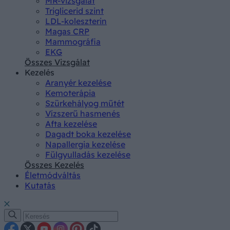
MR-vizsgálat
Triglicerid szint
LDL-koleszterin
Magas CRP
Mammográfia
EKG
Összes Vizsgálat
Kezelés
Aranyér kezelése
Kemoterápia
Szürkehályog műtét
Vízszerű hasmenés
Afta kezelése
Dagadt boka kezelése
Napallergia kezelése
Fülgyulladás kezelése
Összes Kezelés
Életmódváltás
Kutatás