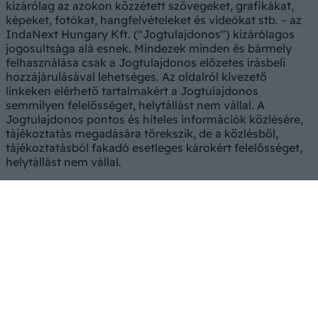
kizárólag az azokon közzétett szövegeket, grafikákat,
képeket, fotókat, hangfelvételeket és videókat stb. – az
IndaNext Hungary Kft. ("Jogtulajdonos") kizárólagos
jogosultsága alá esnek. Mindezek minden és bármely
felhasználása csak a Jogtulajdonos előzetes írásbeli
hozzájárulásával lehetséges. Az oldalról kivezető
linkeken elérhető tartalmakért a Jogtulajdonos
semmilyen felelősséget, helytállást nem vállal. A
Jogtulajdonos pontos és hiteles információk közlésére,
tájékoztatás megadására törekszik, de a közlésből,
tájékoztatásból fakadó esetleges károkért felelősséget,
helytállást nem vállal.