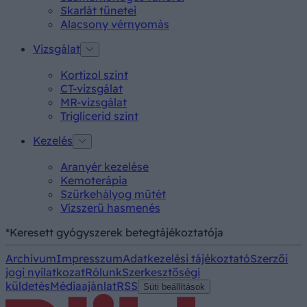
Skarlát tünetei
Alacsony vérnyomás
Vizsgálat
Kortizol szint
CT-vizsgálat
MR-vizsgálat
Triglicerid szint
Kezelés
Aranyér kezelése
Kemoterápia
Szürkehályog műtét
Vízszerű hasmenés
*Keresett gyógyszerek betegtájékoztatója
Archívum
Impresszum
Adatkezelési tájékoztató
Szerzői
jogi nyilatkozat
Rólunk
Szerkesztőségi
küldetés
Médiaajánlat
RSS
Süti beállítások