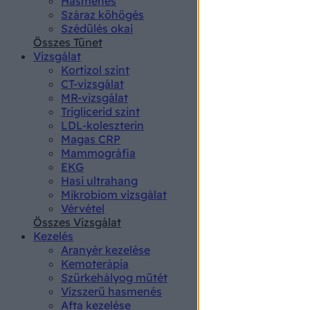
Hasmenés
authenti
Száraz köhögés
Szédülés okai
Összes Tünet
Vizsgálat
Kortizol szint
CT-vizsgálat
MR-vizsgálat
Triglicerid szint
LDL-koleszterin
Magas CRP
Mammográfia
EKG
Hasi ultrahang
Mikrobiom vizsgálat
Vérvétel
Összes Vizsgálat
Kezelés
Aranyér kezelése
Kemoterápia
Szürkehályog műtét
Vízszerű hasmenés
Afta kezelése