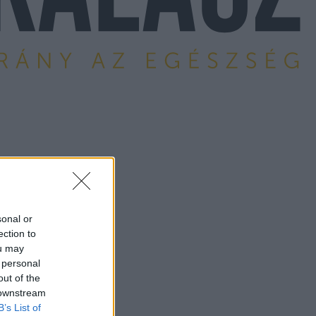
sonal or
ection to
ou may
 personal
out of the
 downstream
B’s List of