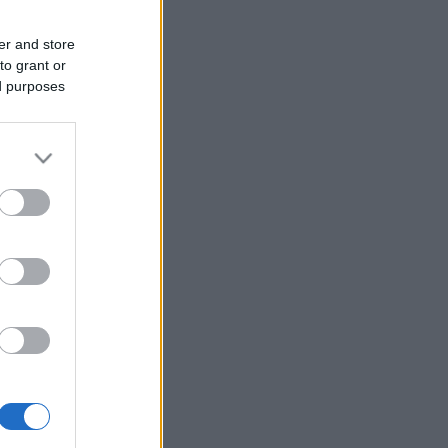
er and store
to grant or
ed purposes