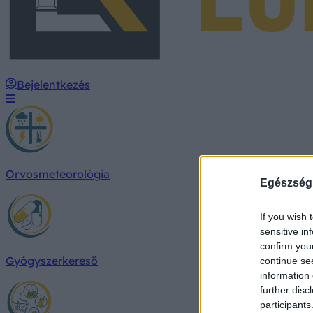
Bejelentkezés
Orvosmeteorológia
Egészség
If you wish 
sensitive in
confirm you
Gyógyszerkereső
continue se
information 
further disc
participants