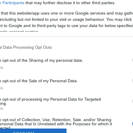
Participants
that may further disclose it to other third parties.
 that this website/app uses one or more Google services and may gath
including but not limited to your visit or usage behaviour. You may click 
 to Google and its third-party tags to use your data for below specifi
ogle consent section.
l Data Processing Opt Outs
o opt-out of the Sharing of my personal data.
In
o opt-out of the Sale of my Personal Data.
In
to opt-out of processing my Personal Data for Targeted
ing.
In
o opt-out of Collection, Use, Retention, Sale, and/or Sharing
ersonal Data that Is Unrelated with the Purposes for which it
lected.