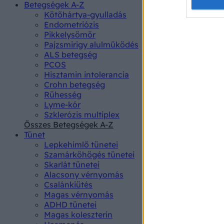
Opted 
Betegségek A-Z
Kötőhártya-gyulladás
Endometriózis
Google 
Pikkelysömör
Pajzsmirigy alulműködés
I want t
ALS betegség
web or d
PCOS
Hisztamin intolerancia
I want t
Crohn betegség
purpose
Rühesség
Lyme-kór
I want 
Szklerózis multiplex
Összes Betegségek A-Z
I want t
Tünet
web or d
Lepkehimlő tünetei
Szamárköhögés tünetei
I want t
Skarlát tünetei
or app.
Alacsony vérnyomás
Csalánkiütés
I want t
Magas vérnyomás
ADHD tünetei
Magas koleszterin
I want t