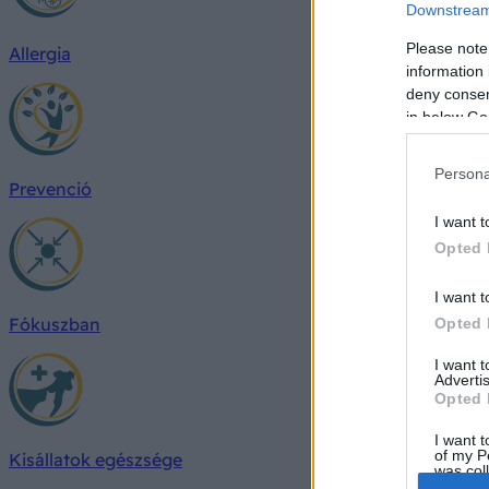
Downstream 
Please note
Allergia
information 
deny consent
in below Go
Persona
Prevenció
I want t
Opted 
I want t
Fókuszban
Opted 
I want 
Advertis
Opted 
I want t
of my P
Kisállatok egészsége
was col