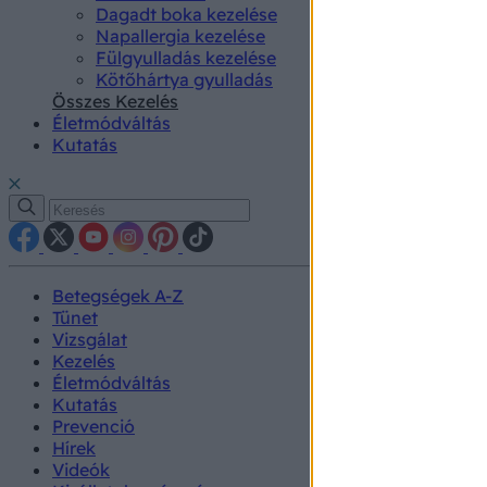
Dagadt boka kezelése
Napallergia kezelése
Fülgyulladás kezelése
Kötőhártya gyulladás
Összes Kezelés
Életmódváltás
Kutatás
Betegségek A-Z
Tünet
Vizsgálat
Kezelés
Életmódváltás
Kutatás
Prevenció
Hírek
Videók