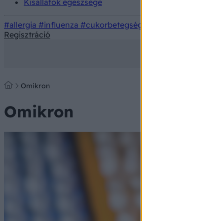
Kisállatok egészsége
#allergia
#influenza
#cukorbetegség
#orvosmeteorológi
Regisztráció
Omikron
Omikron