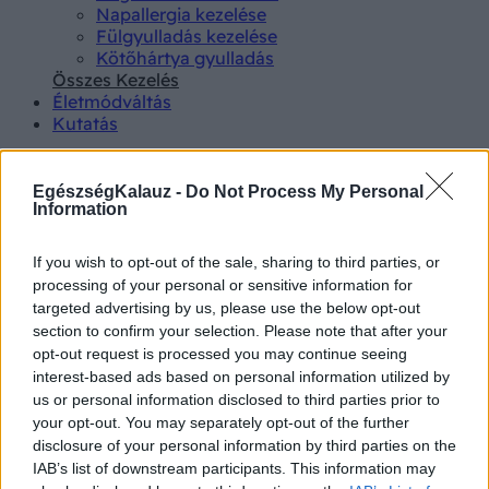
Napallergia kezelése
Fülgyulladás kezelése
Kötőhártya gyulladás
Összes Kezelés
Életmódváltás
Kutatás
EgészségKalauz -
Do Not Process My Personal
Information
If you wish to opt-out of the sale, sharing to third parties, or
Betegségek A-Z
processing of your personal or sensitive information for
Tünet
targeted advertising by us, please use the below opt-out
Vizsgálat
section to confirm your selection. Please note that after your
Kezelés
opt-out request is processed you may continue seeing
Életmódváltás
interest-based ads based on personal information utilized by
Kutatás
us or personal information disclosed to third parties prior to
Prevenció
your opt-out. You may separately opt-out of the further
Hírek
disclosure of your personal information by third parties on the
Videók
IAB’s list of downstream participants. This information may
Kisállatok egészsége