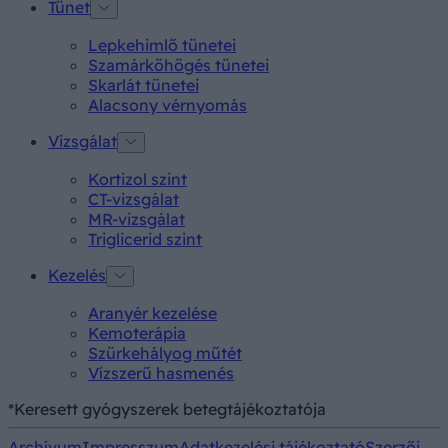
Tünet
Lepkehimlő tünetei
Szamárköhögés tünetei
Skarlát tünetei
Alacsony vérnyomás
Vizsgálat
Kortizol szint
CT-vizsgálat
MR-vizsgálat
Triglicerid szint
Kezelés
Aranyér kezelése
Kemoterápia
Szürkehályog műtét
Vízszerű hasmenés
*Keresett gyógyszerek betegtájékoztatója
Archívum
Impresszum
Adatkezelési tájékoztató
Szerzői