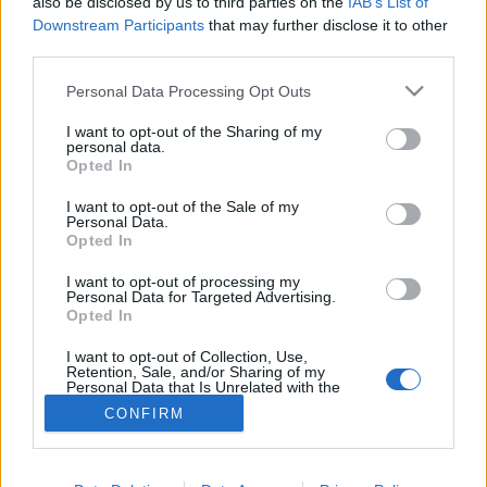
also be disclosed by us to third parties on the
IAB’s List of
Downstream Participants
that may further disclose it to other
#allergia
#influenza
#cukorbetegség
third parties.
#orvosmeteorológia
#vérnyomás
#stroke
#rákbetegség
#pajzsmirigy
#reflux
#ekcéma
#herpesz
Please note that this website/app uses one or more Google
Personal Data Processing Opt Outs
Regisztráció
services and may gather and store information including but
not limited to your visit or usage behaviour. You may click to
I want to opt-out of the Sharing of my
personal data.
grant or deny consent to Google and its third-party tags to
Opted In
use your data for below specified purposes in below Google
consent section.
I want to opt-out of the Sale of my
Önbizalomhiány
Personal Data.
Opted In
Önbizalomhiány
I want to opt-out of processing my
Personal Data for Targeted Advertising.
Opted In
I want to opt-out of Collection, Use,
Retention, Sale, and/or Sharing of my
Personal Data that Is Unrelated with the
Purposes for which it was collected.
CONFIRM
Opted Out
Google consents