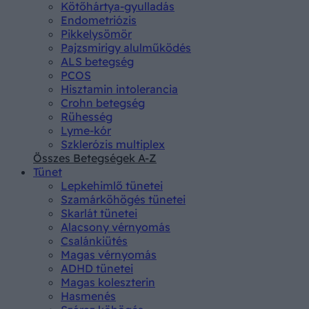
Kötőhártya-gyulladás
Endometriózis
Pikkelysömör
Pajzsmirigy alulműködés
ALS betegség
PCOS
Hisztamin intolerancia
Crohn betegség
Rühesség
Lyme-kór
Szklerózis multiplex
Összes Betegségek A-Z
Tünet
Lepkehimlő tünetei
Szamárköhögés tünetei
Skarlát tünetei
Alacsony vérnyomás
Csalánkiütés
Magas vérnyomás
ADHD tünetei
Magas koleszterin
Hasmenés