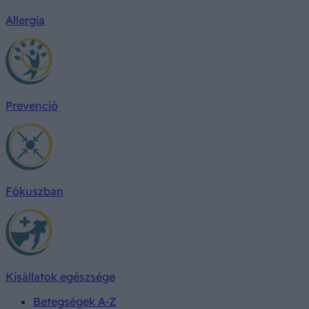
Allergia
Prevenció
Fókuszban
Kisállatok egészsége
Betegségek A-Z