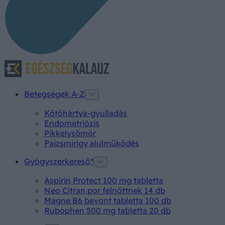
Betegségek A-Z
Kötőhártya-gyulladás
Endometriózis
Pikkelysömör
Pajzsmirigy alulműködés
Gyógyszerkereső*
Aspirin Protect 100 mg tabletta
Neo Citran por felnőttnek 14 db
Magne B6 bevont tabletta 100 db
Rubophen 500 mg tabletta 20 db