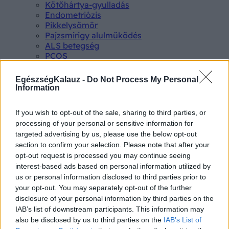
Kötőhártya-gyulladás
Endometriózis
Pikkelysömör
Pajzsmirigy alulműködés
ALS betegség
PCOS
Hisztamin intolerancia
Crohn betegség
EgészségKalauz -
Do Not Process My Personal
Összes Betegségek A-Z
Information
Tünet
Lepkehimlő tünetei
If you wish to opt-out of the sale, sharing to third parties, or
Szamárköhögés tünetei
processing of your personal or sensitive information for
Skarlát tünetei
targeted advertising by us, please use the below opt-out
Alacsony vérnyomás
section to confirm your selection. Please note that after your
Csalánkiütés
opt-out request is processed you may continue seeing
Magas vérnyomás
interest-based ads based on personal information utilized by
ADHD tünetei
us or personal information disclosed to third parties prior to
Magas koleszterin
Összes Tünet
your opt-out. You may separately opt-out of the further
Vizsgálat
disclosure of your personal information by third parties on the
Kortizol szint
IAB’s list of downstream participants. This information may
CT-vizsgálat
also be disclosed by us to third parties on the
IAB’s List of