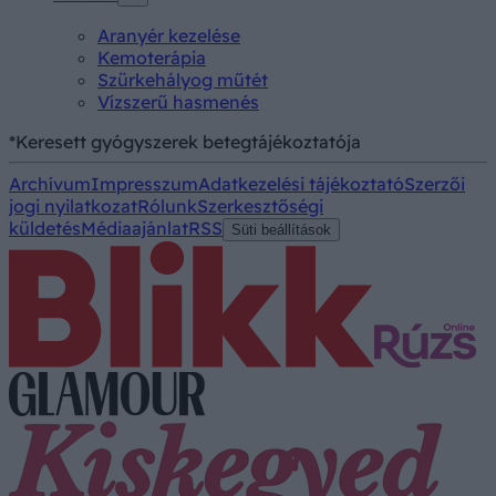
Aranyér kezelése
Kemoterápia
Szürkehályog műtét
Vízszerű hasmenés
*Keresett gyógyszerek betegtájékoztatója
Archívum
Impresszum
Adatkezelési tájékoztató
Szerzői
jogi nyilatkozat
Rólunk
Szerkesztőségi
küldetés
Médiaajánlat
RSS
Süti beállítások