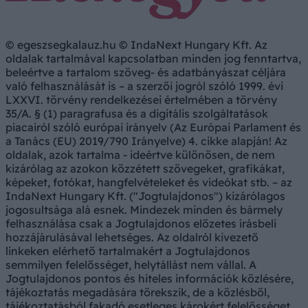
© egeszsegkalauz.hu © IndaNext Hungary Kft. Az
oldalak tartalmával kapcsolatban minden jog fenntartva,
beleértve a tartalom szöveg- és adatbányászat céljára
való felhasználását is – a szerzői jogról szóló 1999. évi
LXXVI. törvény rendelkezései értelmében a törvény
35/A. § (1) paragrafusa és a digitális szolgáltatások
piacairól szóló európai irányelv (Az Európai Parlament és
a Tanács (EU) 2019/790 Irányelve) 4. cikke alapján! Az
oldalak, azok tartalma - ideértve különösen, de nem
kizárólag az azokon közzétett szövegeket, grafikákat,
képeket, fotókat, hangfelvételeket és videókat stb. – az
IndaNext Hungary Kft. ("Jogtulajdonos") kizárólagos
jogosultsága alá esnek. Mindezek minden és bármely
felhasználása csak a Jogtulajdonos előzetes írásbeli
hozzájárulásával lehetséges. Az oldalról kivezető
linkeken elérhető tartalmakért a Jogtulajdonos
semmilyen felelősséget, helytállást nem vállal. A
Jogtulajdonos pontos és hiteles információk közlésére,
tájékoztatás megadására törekszik, de a közlésből,
tájékoztatásból fakadó esetleges károkért felelősséget,