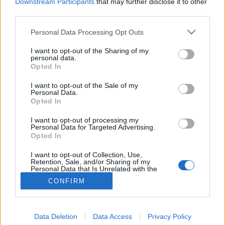
MR-vizsgálat
Downstream Participants
that may further disclose it to other
Triglicerid szint
third parties.
LDL-koleszterin
Magas CRP
Please note that this website/app uses one or more Google
Personal Data Processing Opt Outs
Mammográfia
services and may gather and store information including but
EKG
not limited to your visit or usage behaviour. You may click to
I want to opt-out of the Sharing of my
personal data.
Összes Vizsgálat
grant or deny consent to Google and its third-party tags to
Opted In
Kezelés
use your data for below specified purposes in below Google
Aranyér kezelése
consent section.
I want to opt-out of the Sale of my
Kemoterápia
Personal Data.
Szürkehályog műtét
Opted In
Vízszerű hasmenés
Afta kezelése
I want to opt-out of processing my
Personal Data for Targeted Advertising.
Dagadt boka kezelése
Opted In
Napallergia kezelése
Fülgyulladás kezelése
I want to opt-out of Collection, Use,
Összes Kezelés
Retention, Sale, and/or Sharing of my
Personal Data that Is Unrelated with the
Életmódváltás
Purposes for which it was collected.
Kutatás
CONFIRM
Opted Out
Google consents
Data Deletion
Data Access
Privacy Policy
I want to allow Google to enable storage