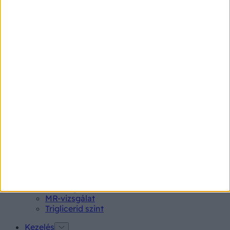
Pajzsmirigy alulműködés
Gyógyszerkereső*
Aspirin Protect 100 mg tabletta
Neo Citran por felnőttnek 14 db
Magne B6 bevont tabletta 100 db
Rubophen 500 mg tabletta 20 db
Tünet
Lepkehimlő tünetei
Szamárköhögés tünetei
Skarlát tünetei
Alacsony vérnyomás
Vizsgálat
Kortizol szint
CT-vizsgálat
MR-vizsgálat
Triglicerid szint
Kezelés