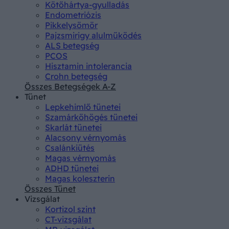
Kötőhártya-gyulladás
Endometriózis
Pikkelysömör
Pajzsmirigy alulműködés
ALS betegség
PCOS
Hisztamin intolerancia
Crohn betegség
Összes Betegségek A-Z
Tünet
Lepkehimlő tünetei
Szamárköhögés tünetei
Skarlát tünetei
Alacsony vérnyomás
Csalánkiütés
Magas vérnyomás
ADHD tünetei
Magas koleszterin
Összes Tünet
Vizsgálat
Kortizol szint
CT-vizsgálat