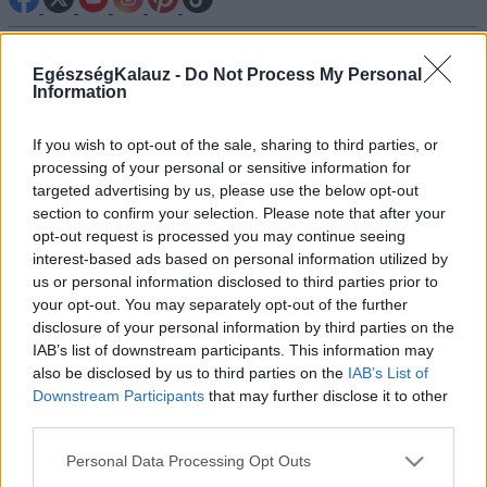
Betegségek A-Z
EgészségKalauz -
Do Not Process My Personal
Tünet
Information
Vizsgálat
Kezelés
Életmódváltás
If you wish to opt-out of the sale, sharing to third parties, or
Kutatás
processing of your personal or sensitive information for
Prevenció
targeted advertising by us, please use the below opt-out
Hírek
section to confirm your selection. Please note that after your
Videók
opt-out request is processed you may continue seeing
Kisállatok egészsége
interest-based ads based on personal information utilized by
us or personal information disclosed to third parties prior to
#allergia
#influenza
#cukorbetegség
your opt-out. You may separately opt-out of the further
#orvosmeteorológia
#vérnyomás
#stroke
#rákbetegség
disclosure of your personal information by third parties on the
#pajzsmirigy
#reflux
#ekcéma
#herpesz
IAB’s list of downstream participants. This information may
Regisztráció
also be disclosed by us to third parties on the
IAB’s List of
Downstream Participants
that may further disclose it to other
third parties.
Please note that this website/app uses one or more Google
Personal Data Processing Opt Outs
Orbán Viktor
services and may gather and store information including but