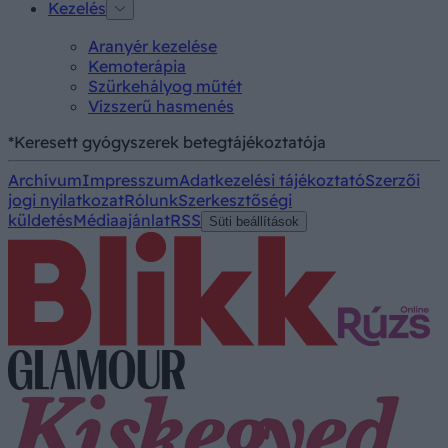
Kezelés
Aranyér kezelése
Kemoterápia
Szürkehályog műtét
Vízszerű hasmenés
*Keresett gyógyszerek betegtájékoztatója
Archívum
Impresszum
Adatkezelési tájékoztató
Szerzői
jogi nyilatkozat
Rólunk
Szerkesztőségi
küldetés
Médiaajánlat
RSS
Süti beállítások