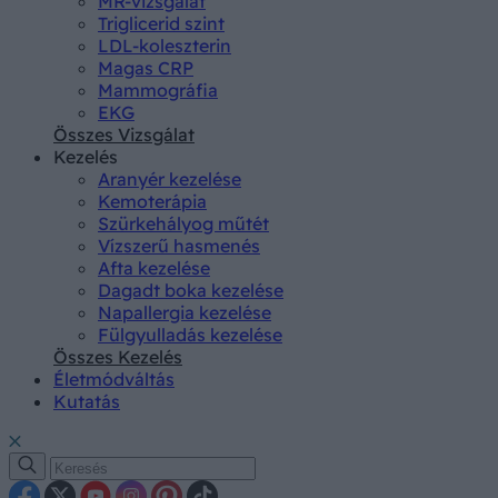
MR-vizsgálat
Triglicerid szint
LDL-koleszterin
Magas CRP
Mammográfia
EKG
Összes Vizsgálat
Kezelés
Aranyér kezelése
Kemoterápia
Szürkehályog műtét
Vízszerű hasmenés
Afta kezelése
Dagadt boka kezelése
Napallergia kezelése
Fülgyulladás kezelése
Összes Kezelés
Életmódváltás
Kutatás