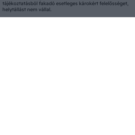
tájékoztatásból fakadó esetleges károkért felelősséget,
helytállást nem vállal.