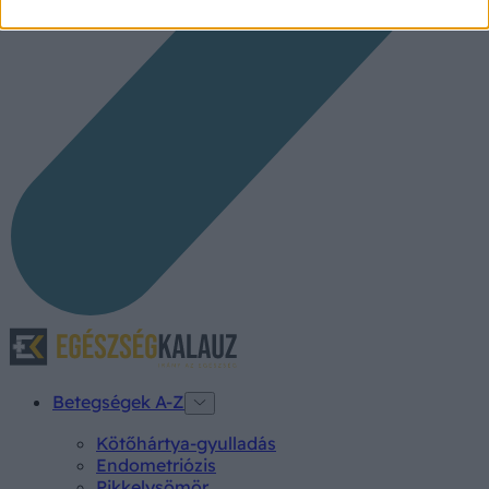
Betegségek A-Z
Kötőhártya-gyulladás
Endometriózis
Pikkelysömör