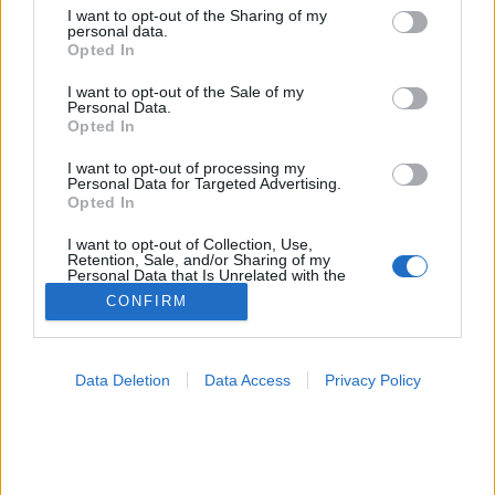
not limited to your visit or usage behaviour. You may click to
I want to opt-out of the Sharing of my
personal data.
Orbán Viktor
grant or deny consent to Google and its third-party tags to
Opted In
use your data for below specified purposes in below Google
consent section.
I want to opt-out of the Sale of my
Personal Data.
Opted In
I want to opt-out of processing my
Personal Data for Targeted Advertising.
Opted In
I want to opt-out of Collection, Use,
Retention, Sale, and/or Sharing of my
Personal Data that Is Unrelated with the
Purposes for which it was collected.
CONFIRM
Opted Out
Google consents
Data Deletion
Data Access
Privacy Policy
I want to allow Google to enable storage
related to advertising like cookies on web or
device identifiers in apps.
I want to allow my user data to be sent to