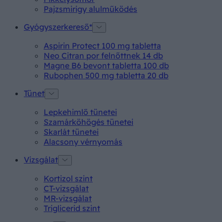
Pajzsmirigy alulműködés
Gyógyszerkereső*
Aspirin Protect 100 mg tabletta
Neo Citran por felnőttnek 14 db
Magne B6 bevont tabletta 100 db
Rubophen 500 mg tabletta 20 db
Tünet
Lepkehimlő tünetei
Szamárköhögés tünetei
Skarlát tünetei
Alacsony vérnyomás
Vizsgálat
Kortizol szint
CT-vizsgálat
MR-vizsgálat
Triglicerid szint