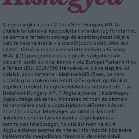
© egeszsegkalauz.hu © IndaNext Hungary Kft. Az
oldalak tartalmával kapcsolatban minden jog fenntartva,
beleértve a tartalom szöveg- és adatbányászat céljára
való felhasználását is – a szerzői jogról szóló 1999. évi
LXXVI. törvény rendelkezései értelmében a törvény
35/A. § (1) paragrafusa és a digitális szolgáltatások
piacairól szóló európai irányelv (Az Európai Parlament és
a Tanács (EU) 2019/790 Irányelve) 4. cikke alapján! Az
oldalak, azok tartalma - ideértve különösen, de nem
kizárólag az azokon közzétett szövegeket, grafikákat,
képeket, fotókat, hangfelvételeket és videókat stb. – az
IndaNext Hungary Kft. ("Jogtulajdonos") kizárólagos
jogosultsága alá esnek. Mindezek minden és bármely
felhasználása csak a Jogtulajdonos előzetes írásbeli
hozzájárulásával lehetséges. Az oldalról kivezető
linkeken elérhető tartalmakért a Jogtulajdonos
semmilyen felelősséget, helytállást nem vállal. A
Jogtulajdonos pontos és hiteles információk közlésére,
tájékoztatás megadására törekszik, de a közlésből,