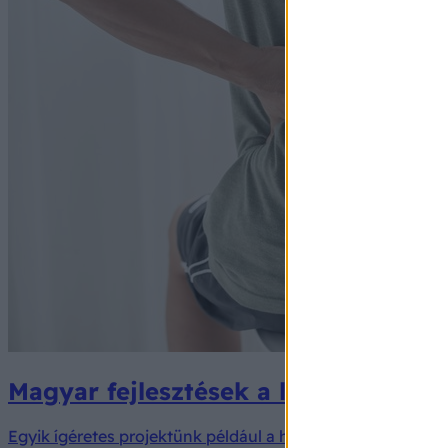
Magyar fejlesztések a legmegfelelőbb
Egyik ígéretes projektünk például a hátfájással küzdő sp