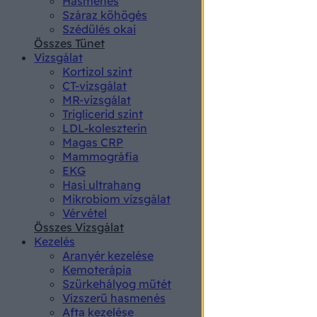
Hasmenés
authenti
Száraz köhögés
Szédülés okai
Összes Tünet
Vizsgálat
Kortizol szint
CT-vizsgálat
MR-vizsgálat
Triglicerid szint
LDL-koleszterin
Magas CRP
Mammográfia
EKG
Hasi ultrahang
Mikrobiom vizsgálat
Vérvétel
Összes Vizsgálat
Kezelés
Aranyér kezelése
Kemoterápia
Szürkehályog műtét
Vízszerű hasmenés
Afta kezelése