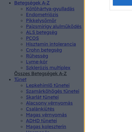
Opted 
Betegségek A-Z
Kötőhártya-gyulladás
Endometriózis
Google 
Pikkelysömör
Pajzsmirigy alulműködés
I want t
ALS betegség
web or d
PCOS
Hisztamin intolerancia
I want t
Crohn betegség
purpose
Rühesség
Lyme-kór
I want 
Szklerózis multiplex
Összes Betegségek A-Z
I want t
Tünet
web or d
Lepkehimlő tünetei
Szamárköhögés tünetei
I want t
Skarlát tünetei
or app.
Alacsony vérnyomás
Csalánkiütés
I want t
Magas vérnyomás
ADHD tünetei
Magas koleszterin
I want t