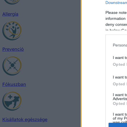
Downstream 
Please note
Allergia
information 
deny consent
in below Go
Persona
Prevenció
I want t
Opted 
I want t
Fókuszban
Opted 
I want 
Advertis
Opted 
I want t
of my P
Kisállatok egészsége
was col