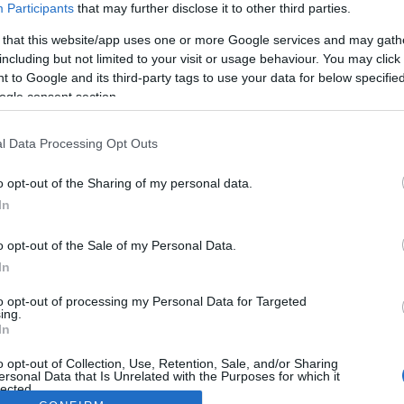
Participants
that may further disclose it to other third parties.
 that this website/app uses one or more Google services and may gath
including but not limited to your visit or usage behaviour. You may click 
 to Google and its third-party tags to use your data for below specifi
ogle consent section.
l Data Processing Opt Outs
o opt-out of the Sharing of my personal data.
In
o opt-out of the Sale of my Personal Data.
In
to opt-out of processing my Personal Data for Targeted
ing.
In
o opt-out of Collection, Use, Retention, Sale, and/or Sharing
ersonal Data that Is Unrelated with the Purposes for which it
lected.