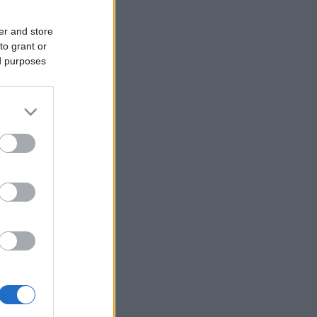
er and store
to grant or
ed purposes