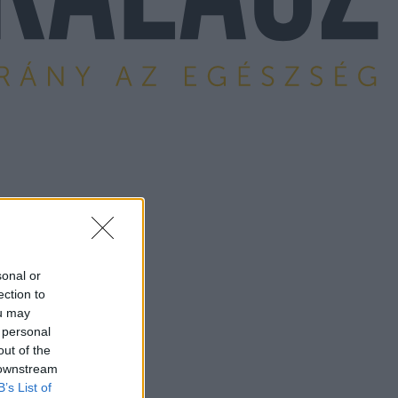
sonal or
ection to
ou may
 personal
out of the
 downstream
B’s List of