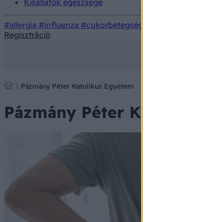
Kisállatok egészsége
#allergia
#influenza
#cukorbetegség
#orvosmeteorológi
Regisztráció
Pázmány Péter Katolikus Egyetem
Pázmány Péter Katolikus 