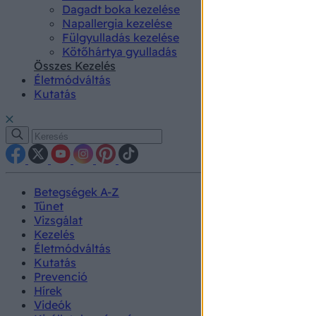
Dagadt boka kezelése
Napallergia kezelése
Fülgyulladás kezelése
Kötőhártya gyulladás
Összes Kezelés
Életmódváltás
Kutatás
Betegségek A-Z
Tünet
Vizsgálat
Kezelés
Életmódváltás
Kutatás
Prevenció
Hírek
Videók