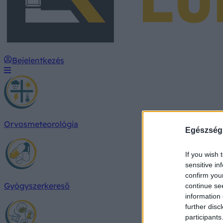
Bejelentkezés
Orvosmeteorológia
Egészség
If you wish 
sensitive in
confirm you
Gyógyszerkereső
continue se
information 
further disc
participants