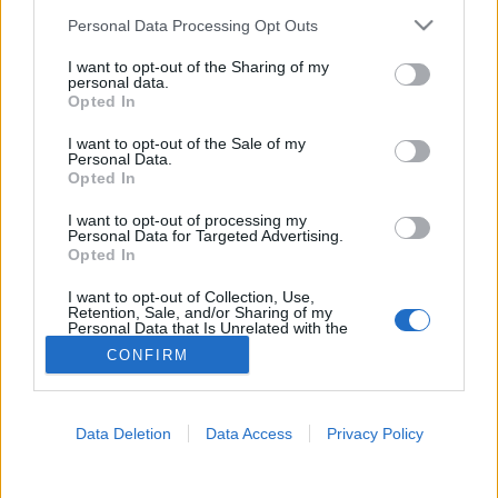
Please note that this website/app uses one or more Google
Personal Data Processing Opt Outs
services and may gather and store information including but
Betegségek A-Z
not limited to your visit or usage behaviour. You may click to
I want to opt-out of the Sharing of my
Tünet
personal data.
grant or deny consent to Google and its third-party tags to
Vizsgálat
Opted In
use your data for below specified purposes in below Google
Kezelés
consent section.
I want to opt-out of the Sale of my
Életmódváltás
Personal Data.
Kutatás
Opted In
Prevenció
Hírek
I want to opt-out of processing my
Videók
Personal Data for Targeted Advertising.
Opted In
Kisállatok egészsége
I want to opt-out of Collection, Use,
#allergia
#influenza
#cukorbetegség
Retention, Sale, and/or Sharing of my
Personal Data that Is Unrelated with the
#orvosmeteorológia
#vérnyomás
#stroke
#rákbetegség
Purposes for which it was collected.
#pajzsmirigy
#reflux
#ekcéma
#herpesz
CONFIRM
Opted Out
Regisztráció
Google consents
Data Deletion
Data Access
Privacy Policy
I want to allow Google to enable storage
related to advertising like cookies on web or
Prediabétesz
device identifiers in apps.