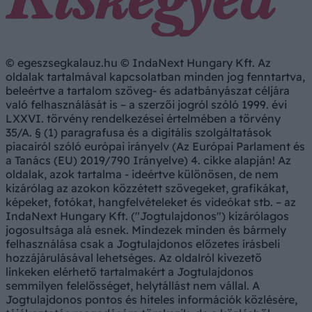
© egeszsegkalauz.hu © IndaNext Hungary Kft. Az
oldalak tartalmával kapcsolatban minden jog fenntartva,
beleértve a tartalom szöveg- és adatbányászat céljára
való felhasználását is – a szerzői jogról szóló 1999. évi
LXXVI. törvény rendelkezései értelmében a törvény
35/A. § (1) paragrafusa és a digitális szolgáltatások
piacairól szóló európai irányelv (Az Európai Parlament és
a Tanács (EU) 2019/790 Irányelve) 4. cikke alapján! Az
oldalak, azok tartalma - ideértve különösen, de nem
kizárólag az azokon közzétett szövegeket, grafikákat,
képeket, fotókat, hangfelvételeket és videókat stb. – az
IndaNext Hungary Kft. ("Jogtulajdonos") kizárólagos
jogosultsága alá esnek. Mindezek minden és bármely
felhasználása csak a Jogtulajdonos előzetes írásbeli
hozzájárulásával lehetséges. Az oldalról kivezető
linkeken elérhető tartalmakért a Jogtulajdonos
semmilyen felelősséget, helytállást nem vállal. A
Jogtulajdonos pontos és hiteles információk közlésére,