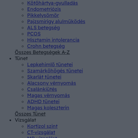
Kötőhártya-gyulladás
Endometriózis
Pikkelysömör
Pajzsmirigy alulműködés
ALS betegség
PCOS
Hisztamin intolerancia
Crohn betegség
Összes Betegségek A-Z
Tünet
Lepkehimlő tünetei
Szamárköhögés tünetei
Skarlát tünetei
Alacsony vérnyomás
Csalánkiütés
Magas vérnyomás
ADHD tünetei
Magas koleszterin
Összes Tünet
Vizsgálat
Kortizol szint
CT-vizsgálat