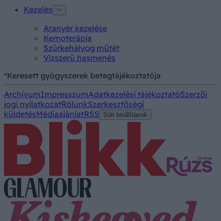
Kezelés
Aranyér kezelése
Kemoterápia
Szürkehályog műtét
Vízszerű hasmenés
*Keresett gyógyszerek betegtájékoztatója
Archívum
Impresszum
Adatkezelési tájékoztató
Szerzői
jogi nyilatkozat
Rólunk
Szerkesztőségi
küldetés
Médiaajánlat
RSS
Süti beállítások