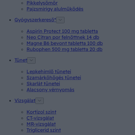
Pikkelysömör
Pajzsmirigy alulműködés
Gyógyszerkereső*
Aspirin Protect 100 mg tabletta
Neo Citran por felnőttnek 14 db
Magne B6 bevont tabletta 100 db
Rubophen 500 mg tabletta 20 db
Tünet
Lepkehimlő tünetei
Szamárköhögés tünetei
Skarlát tünetei
Alacsony vérnyomás
Vizsgálat
Kortizol szint
CT-vizsgálat
MR-vizsgálat
Triglicerid szint