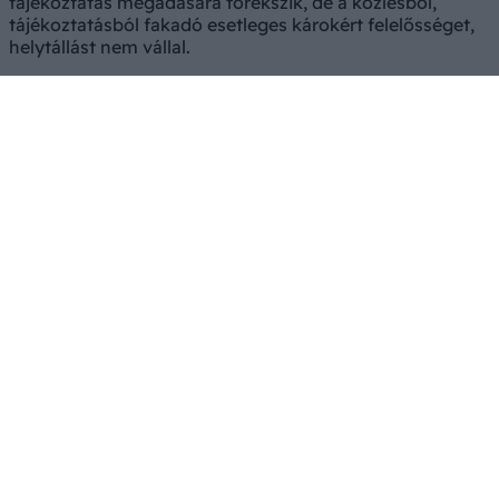
tájékoztatás megadására törekszik, de a közlésből,
tájékoztatásból fakadó esetleges károkért felelősséget,
helytállást nem vállal.