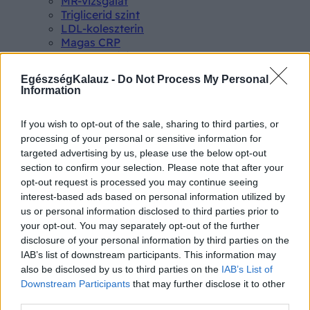
MR-vizsgálat
Triglicerid szint
LDL-koleszterin
Magas CRP
Mammográfia
EKG
EgészségKalauz -
Do Not Process My Personal
Összes Vizsgálat
Information
Kezelés
Aranyér kezelése
Kemoterápia
If you wish to opt-out of the sale, sharing to third parties, or
Szürkehályog műtét
processing of your personal or sensitive information for
Vízszerű hasmenés
targeted advertising by us, please use the below opt-out
Afta kezelése
section to confirm your selection. Please note that after your
Dagadt boka kezelése
opt-out request is processed you may continue seeing
Napallergia kezelése
interest-based ads based on personal information utilized by
Fülgyulladás kezelése
us or personal information disclosed to third parties prior to
Összes Kezelés
your opt-out. You may separately opt-out of the further
Életmódváltás
disclosure of your personal information by third parties on the
Kutatás
IAB’s list of downstream participants. This information may
also be disclosed by us to third parties on the
IAB’s List of
Downstream Participants
that may further disclose it to other
third parties.