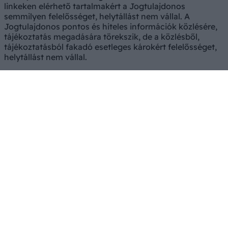
linkeken elérhető tartalmakért a Jogtulajdonos
semmilyen felelősséget, helytállást nem vállal. A
Jogtulajdonos pontos és hiteles információk közlésére,
tájékoztatás megadására törekszik, de a közlésből,
tájékoztatásból fakadó esetleges károkért felelősséget,
helytállást nem vállal.