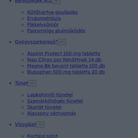
Betegségek A-Z
Kötőhártya-gyulladás
Endometriózis
Pikkelysömör
Pajzsmirigy alulműködés
Gyógyszerkereső*
Aspirin Protect 100 mg tabletta
Neo Citran por felnőttnek 14 db
Magne B6 bevont tabletta 100 db
Rubophen 500 mg tabletta 20 db
Tünet
Lepkehimlő tünetei
Szamárköhögés tünetei
Skarlát tünetei
Alacsony vérnyomás
Vizsgálat
Kortizol szint