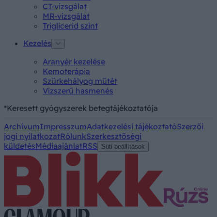
CT-vizsgálat
MR-vizsgálat
Triglicerid szint
Kezelés
Aranyér kezelése
Kemoterápia
Szürkehályog műtét
Vízszerű hasmenés
*Keresett gyógyszerek betegtájékoztatója
Archívum
Impresszum
Adatkezelési tájékoztató
Szerzői
jogi nyilatkozat
Rólunk
Szerkesztőségi
küldetés
Médiaajánlat
RSS
Süti beállítások