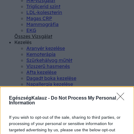
MR-vizsgálat
Triglicerid szint
LDL-koleszterin
Magas CRP
Mammográfia
EKG
Összes Vizsgálat
Kezelés
Aranyér kezelése
Kemoterápia
Szürkehályog műtét
Vízszerű hasmenés
Afta kezelése
Dagadt boka kezelése
Napallergia kezelése
Fülgyulladás kezelése
Összes Kezelés
EgészségKalauz -
Do Not Process My Personal
Életmódváltás
Information
Kutatás
If you wish to opt-out of the sale, sharing to third parties, or
processing of your personal or sensitive information for
targeted advertising by us, please use the below opt-out