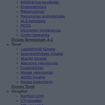
Kötőhártya-gyulladás
Endometriózis
Pikkelysömör
Pajzsmirigy alulműködés
ALS betegség
PCOS
Hisztamin intolerancia
Crohn betegség
Összes Betegségek A-Z
Tünet
Lepkehimlő tünetei
Szamárköhögés tünetei
Skarlát tünetei
Alacsony vérnyomás
Csalánkiütés
Magas vérnyomás
ADHD tünetei
Magas koleszterin
Összes Tünet
Vizsgálat
Kortizol szint
CT-vizsgálat