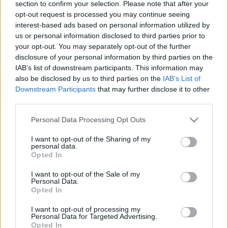
section to confirm your selection. Please note that after your
opt-out request is processed you may continue seeing
interest-based ads based on personal information utilized by
Betegségek A-Z
us or personal information disclosed to third parties prior to
Tünet
Vizsgálat
your opt-out. You may separately opt-out of the further
Kezelés
disclosure of your personal information by third parties on the
Életmódváltás
IAB’s list of downstream participants. This information may
Kutatás
also be disclosed by us to third parties on the
IAB’s List of
Prevenció
Downstream Participants
that may further disclose it to other
Hírek
third parties.
Videók
Kisállatok egészsége
Please note that this website/app uses one or more Google
Personal Data Processing Opt Outs
services and may gather and store information including but
not limited to your visit or usage behaviour. You may click to
I want to opt-out of the Sharing of my
#allergia
#influenza
#cukorbetegség
personal data.
grant or deny consent to Google and its third-party tags to
#orvosmeteorológia
#vérnyomás
#stroke
#rákbetegség
Opted In
use your data for below specified purposes in below Google
#pajzsmirigy
#reflux
#ekcéma
#herpesz
Regisztráció
consent section.
I want to opt-out of the Sale of my
Personal Data.
Opted In
I want to opt-out of processing my
Personal Data for Targeted Advertising.
Probiotikum
Opted In