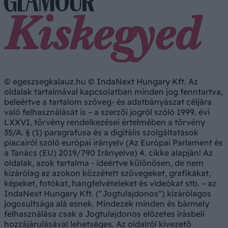
© egeszsegkalauz.hu © IndaNext Hungary Kft. Az
oldalak tartalmával kapcsolatban minden jog fenntartva,
beleértve a tartalom szöveg- és adatbányászat céljára
való felhasználását is – a szerzői jogról szóló 1999. évi
LXXVI. törvény rendelkezései értelmében a törvény
35/A. § (1) paragrafusa és a digitális szolgáltatások
piacairól szóló európai irányelv (Az Európai Parlament és
a Tanács (EU) 2019/790 Irányelve) 4. cikke alapján! Az
oldalak, azok tartalma - ideértve különösen, de nem
kizárólag az azokon közzétett szövegeket, grafikákat,
képeket, fotókat, hangfelvételeket és videókat stb. – az
IndaNext Hungary Kft. ("Jogtulajdonos") kizárólagos
jogosultsága alá esnek. Mindezek minden és bármely
felhasználása csak a Jogtulajdonos előzetes írásbeli
hozzájárulásával lehetséges. Az oldalról kivezető