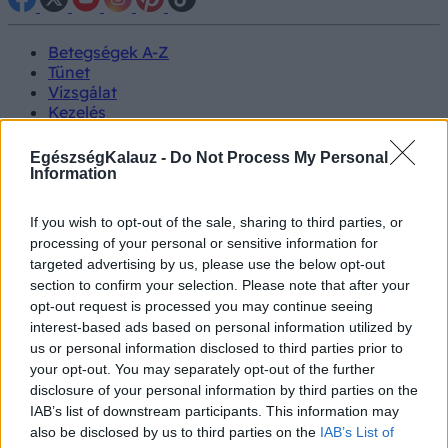
Betegségek A-Z
Tünet
Vizsgálat
Kezelés
Életmódváltás
Kutatás
EgészségKalauz -
Do Not Process My Personal
Prevenció
Information
Hírek
Videók
If you wish to opt-out of the sale, sharing to third parties, or
Kisállatok egészsége
processing of your personal or sensitive information for
targeted advertising by us, please use the below opt-out
#allergia
#influenza
#cukorbetegség
section to confirm your selection. Please note that after your
#orvosmeteorológia
#vérnyomás
#stroke
#rákbetegség
opt-out request is processed you may continue seeing
#pajzsmirigy
#reflux
#ekcéma
#herpesz
interest-based ads based on personal information utilized by
Regisztráció
us or personal information disclosed to third parties prior to
your opt-out. You may separately opt-out of the further
disclosure of your personal information by third parties on the
IAB’s list of downstream participants. This information may
also be disclosed by us to third parties on the
IAB’s List of
Pszichiátria