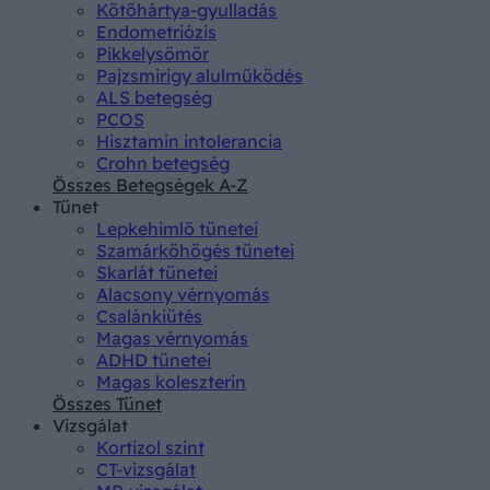
Kötőhártya-gyulladás
Endometriózis
Pikkelysömör
Pajzsmirigy alulműködés
ALS betegség
PCOS
Hisztamin intolerancia
Crohn betegség
Összes Betegségek A-Z
Tünet
Lepkehimlő tünetei
Szamárköhögés tünetei
Skarlát tünetei
Alacsony vérnyomás
Csalánkiütés
Magas vérnyomás
ADHD tünetei
Magas koleszterin
Összes Tünet
Vizsgálat
Kortizol szint
CT-vizsgálat