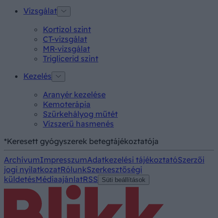
Vizsgálat
Kortizol szint
CT-vizsgálat
MR-vizsgálat
Triglicerid szint
Kezelés
Aranyér kezelése
Kemoterápia
Szürkehályog műtét
Vízszerű hasmenés
*Keresett gyógyszerek betegtájékoztatója
Archívum
Impresszum
Adatkezelési tájékoztató
Szerzői
jogi nyilatkozat
Rólunk
Szerkesztőségi
küldetés
Médiaajánlat
RSS
Süti beállítások