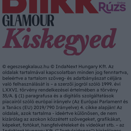
© egeszsegkalauz.hu © IndaNext Hungary Kft. Az
oldalak tartalmával kapcsolatban minden jog fenntartva,
beleértve a tartalom szöveg- és adatbányászat céljára
való felhasználását is – a szerzői jogról szóló 1999. évi
LXXVI. törvény rendelkezései értelmében a törvény
35/A. § (1) paragrafusa és a digitális szolgáltatások
piacairól szóló európai irányelv (Az Európai Parlament és
a Tanács (EU) 2019/790 Irányelve) 4. cikke alapján! Az
oldalak, azok tartalma - ideértve különösen, de nem
kizárólag az azokon közzétett szövegeket, grafikákat,
képeket, fotókat, hangfelvételeket és videókat stb. – az
IndaNext Hungary Kft. ("Jogtulajdonos") kizárólagos