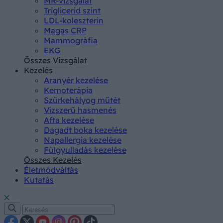
MR-vizsgálat
Triglicerid szint
LDL-koleszterin
Magas CRP
Mammográfia
EKG
Összes Vizsgálat
Kezelés
Aranyér kezelése
Kemoterápia
Szürkehályog műtét
Vízszerű hasmenés
Afta kezelése
Dagadt boka kezelése
Napallergia kezelése
Fülgyulladás kezelése
Összes Kezelés
Életmódváltás
Kutatás