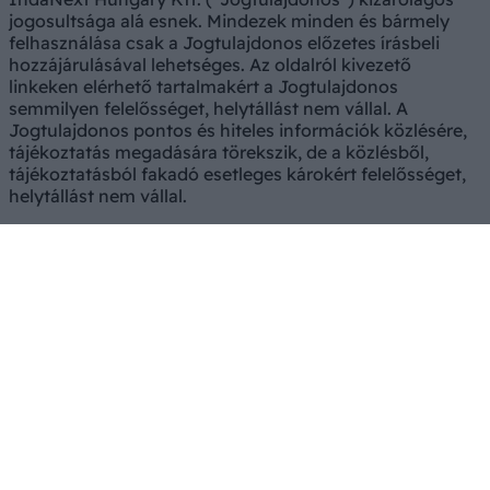
jogosultsága alá esnek. Mindezek minden és bármely
felhasználása csak a Jogtulajdonos előzetes írásbeli
hozzájárulásával lehetséges. Az oldalról kivezető
linkeken elérhető tartalmakért a Jogtulajdonos
semmilyen felelősséget, helytállást nem vállal. A
Jogtulajdonos pontos és hiteles információk közlésére,
tájékoztatás megadására törekszik, de a közlésből,
tájékoztatásból fakadó esetleges károkért felelősséget,
helytállást nem vállal.