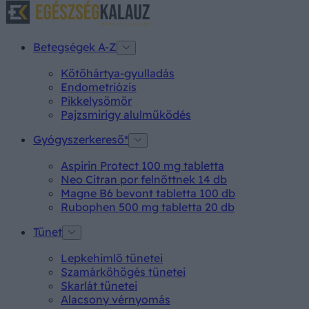
Betegségek A-Z
Kötőhártya-gyulladás
Endometriózis
Pikkelysömör
Pajzsmirigy alulműködés
Gyógyszerkereső*
Aspirin Protect 100 mg tabletta
Neo Citran por felnőttnek 14 db
Magne B6 bevont tabletta 100 db
Rubophen 500 mg tabletta 20 db
Tünet
Lepkehimlő tünetei
Szamárköhögés tünetei
Skarlát tünetei
Alacsony vérnyomás