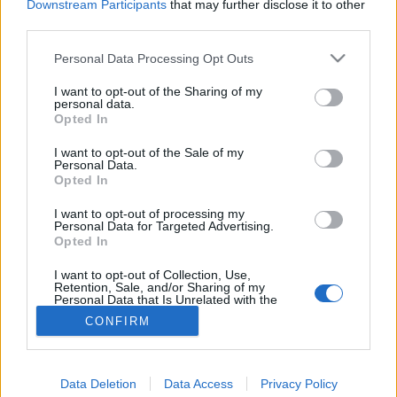
Downstream Participants
that may further disclose it to other
third parties.
Pszichiátria
Please note that this website/app uses one or more Google
Personal Data Processing Opt Outs
services and may gather and store information including but
not limited to your visit or usage behaviour. You may click to
I want to opt-out of the Sharing of my
personal data.
grant or deny consent to Google and its third-party tags to
Opted In
use your data for below specified purposes in below Google
consent section.
I want to opt-out of the Sale of my
Personal Data.
Opted In
I want to opt-out of processing my
Personal Data for Targeted Advertising.
Opted In
I want to opt-out of Collection, Use,
Retention, Sale, and/or Sharing of my
Personal Data that Is Unrelated with the
Purposes for which it was collected.
CONFIRM
Opted Out
Google consents
Data Deletion
Data Access
Privacy Policy
I want to allow Google to enable storage