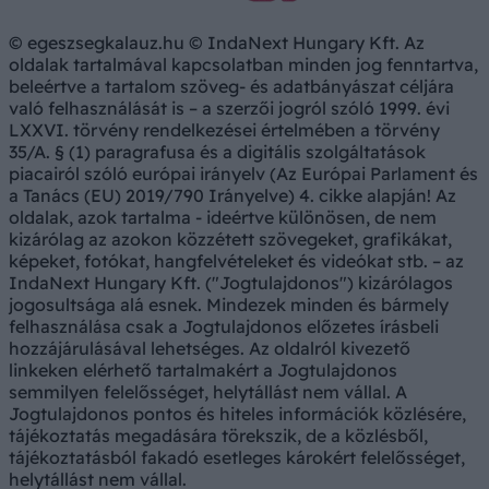
© egeszsegkalauz.hu © IndaNext Hungary Kft. Az
oldalak tartalmával kapcsolatban minden jog fenntartva,
beleértve a tartalom szöveg- és adatbányászat céljára
való felhasználását is – a szerzői jogról szóló 1999. évi
LXXVI. törvény rendelkezései értelmében a törvény
35/A. § (1) paragrafusa és a digitális szolgáltatások
piacairól szóló európai irányelv (Az Európai Parlament és
a Tanács (EU) 2019/790 Irányelve) 4. cikke alapján! Az
oldalak, azok tartalma - ideértve különösen, de nem
kizárólag az azokon közzétett szövegeket, grafikákat,
képeket, fotókat, hangfelvételeket és videókat stb. – az
IndaNext Hungary Kft. ("Jogtulajdonos") kizárólagos
jogosultsága alá esnek. Mindezek minden és bármely
felhasználása csak a Jogtulajdonos előzetes írásbeli
hozzájárulásával lehetséges. Az oldalról kivezető
linkeken elérhető tartalmakért a Jogtulajdonos
semmilyen felelősséget, helytállást nem vállal. A
Jogtulajdonos pontos és hiteles információk közlésére,
tájékoztatás megadására törekszik, de a közlésből,
tájékoztatásból fakadó esetleges károkért felelősséget,
helytállást nem vállal.