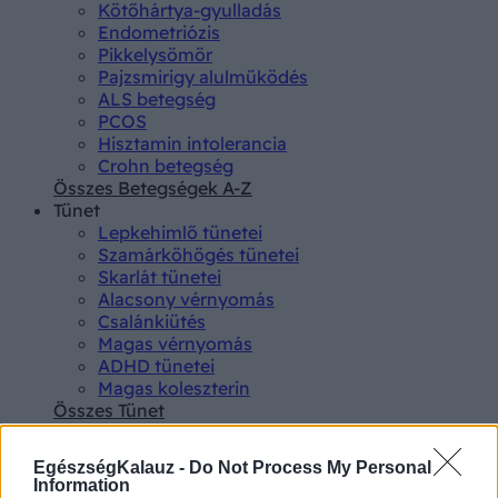
Kötőhártya-gyulladás
Endometriózis
Pikkelysömör
Pajzsmirigy alulműködés
ALS betegség
PCOS
Hisztamin intolerancia
Crohn betegség
Összes Betegségek A-Z
Tünet
Lepkehimlő tünetei
Szamárköhögés tünetei
Skarlát tünetei
Alacsony vérnyomás
Csalánkiütés
Magas vérnyomás
ADHD tünetei
Magas koleszterin
Összes Tünet
Vizsgálat
Kortizol szint
EgészségKalauz -
Do Not Process My Personal
CT-vizsgálat
Information