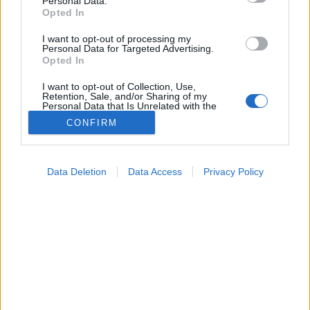
Personal Data.
Opted In
Betegségek A-Z
I want to opt-out of processing my
Tünet
Personal Data for Targeted Advertising.
Opted In
Vizsgálat
Kezelés
I want to opt-out of Collection, Use,
Életmódváltás
Retention, Sale, and/or Sharing of my
Kutatás
Personal Data that Is Unrelated with the
Purposes for which it was collected.
Prevenció
CONFIRM
Opted Out
Hírek
Videók
Google consents
Kisállatok egészsége
Data Deletion
Data Access
Privacy Policy
I want to allow Google to enable storage
#allergia
#influenza
#cukorbetegség
related to advertising like cookies on web or
#orvosmeteorológia
#vérnyomás
#stroke
#rákbetegség
device identifiers in apps.
#pajzsmirigy
#reflux
#ekcéma
#herpesz
Regisztráció
I want to allow my user data to be sent to
Google for online advertising purposes.
I want to allow Google to send me
personalized advertising.
Retinol