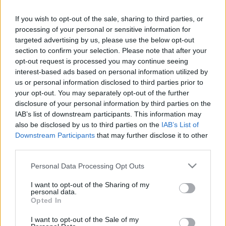
MR-vizsgálat
Triglicerid szint
If you wish to opt-out of the sale, sharing to third parties, or
LDL-koleszterin
processing of your personal or sensitive information for
Magas CRP
Mammográfia
targeted advertising by us, please use the below opt-out
EKG
section to confirm your selection. Please note that after your
Összes Vizsgálat
opt-out request is processed you may continue seeing
Kezelés
interest-based ads based on personal information utilized by
Aranyér kezelése
us or personal information disclosed to third parties prior to
Kemoterápia
your opt-out. You may separately opt-out of the further
Szürkehályog műtét
disclosure of your personal information by third parties on the
Vízszerű hasmenés
IAB’s list of downstream participants. This information may
Afta kezelése
also be disclosed by us to third parties on the
IAB’s List of
Dagadt boka kezelése
Downstream Participants
that may further disclose it to other
Napallergia kezelése
third parties.
Fülgyulladás kezelése
Összes Kezelés
Please note that this website/app uses one or more Google
Personal Data Processing Opt Outs
Életmódváltás
services and may gather and store information including but
Kutatás
not limited to your visit or usage behaviour. You may click to
I want to opt-out of the Sharing of my
personal data.
grant or deny consent to Google and its third-party tags to
Opted In
use your data for below specified purposes in below Google
consent section.
I want to opt-out of the Sale of my