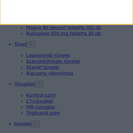
Gyógyszerkereső*
Aspirin Protect 100 mg tabletta
Neo Citran por felnőttnek 14 db
Magne B6 bevont tabletta 100 db
Rubophen 500 mg tabletta 20 db
Tünet
Lepkehimlő tünetei
Szamárköhögés tünetei
Skarlát tünetei
Alacsony vérnyomás
Vizsgálat
Kortizol szint
CT-vizsgálat
MR-vizsgálat
Triglicerid szint
Kezelés