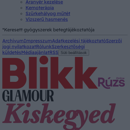
Aranyér kezelése
Kemoterápia
Szürkehályog műtét
Vízszerű hasmenés
*Keresett gyógyszerek betegtájékoztatója
Archívum
Impresszum
Adatkezelési tájékoztató
Szerzői
jogi nyilatkozat
Rólunk
Szerkesztőségi
küldetés
Médiaajánlat
RSS
Süti beállítások