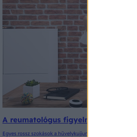
A reumatológus figyelmeztet: ezek a
Egyes rossz szokások a hüvelykujjunktól a térdünkig bárho