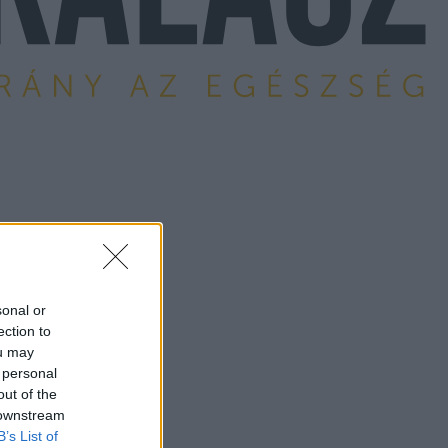
sonal or
ection to
ou may
 personal
out of the
 downstream
B’s List of