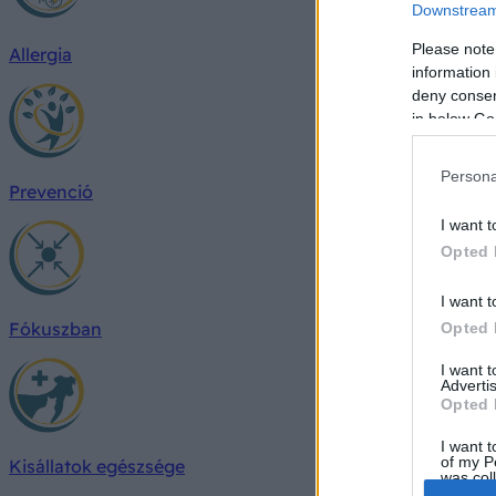
Downstream 
Please note
Allergia
information 
deny consent
in below Go
Persona
Prevenció
I want t
Opted 
I want t
Fókuszban
Opted 
I want 
Advertis
Opted 
I want t
of my P
Kisállatok egészsége
was col