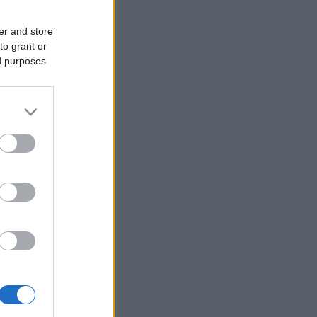
er and store
to grant or
ed purposes