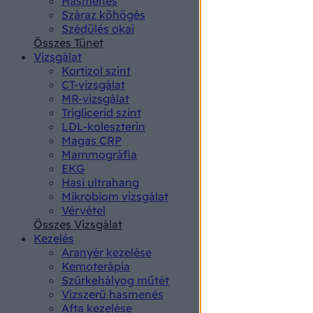
Hasmenés
authenti
Száraz köhögés
Szédülés okai
Összes Tünet
Vizsgálat
Kortizol szint
CT-vizsgálat
MR-vizsgálat
Triglicerid szint
LDL-koleszterin
Magas CRP
Mammográfia
EKG
Hasi ultrahang
Mikrobiom vizsgálat
Vérvétel
Összes Vizsgálat
Kezelés
Aranyér kezelése
Kemoterápia
Szürkehályog műtét
Vízszerű hasmenés
Afta kezelése