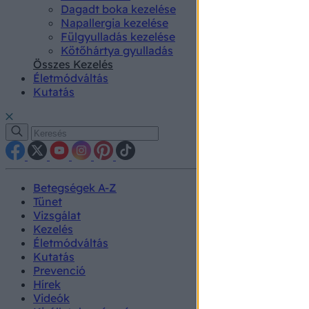
Dagadt boka kezelése
Napallergia kezelése
Fülgyulladás kezelése
Kötőhártya gyulladás
Összes Kezelés
Életmódváltás
Kutatás
Betegségek A-Z
Tünet
Vizsgálat
Kezelés
Életmódváltás
Kutatás
Prevenció
Hírek
Videók