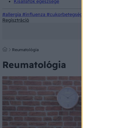
Kisállatok egészsége
#allergia
#influenza
#cukorbetegség
#orvosmeteorológi
Regisztráció
Reumatológia
Reumatológia