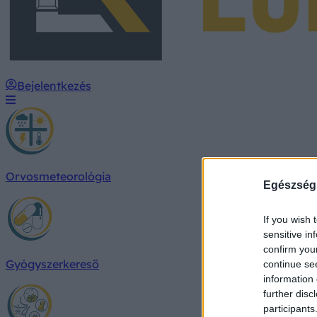
Bejelentkezés
Orvosmeteorológia
Egészség
If you wish 
sensitive in
confirm you
Gyógyszerkereső
continue se
information 
further disc
participants