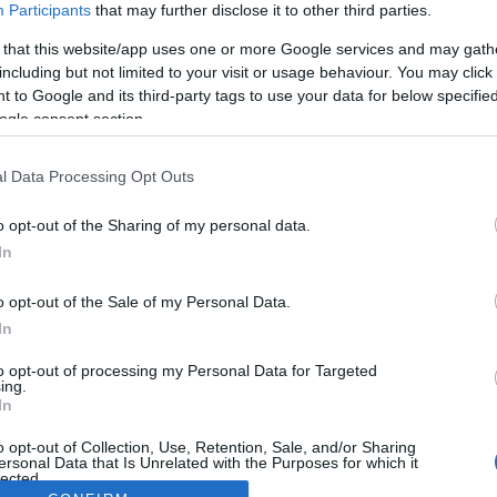
Participants
that may further disclose it to other third parties.
 that this website/app uses one or more Google services and may gath
including but not limited to your visit or usage behaviour. You may click 
 to Google and its third-party tags to use your data for below specifi
ogle consent section.
l Data Processing Opt Outs
o opt-out of the Sharing of my personal data.
In
o opt-out of the Sale of my Personal Data.
In
to opt-out of processing my Personal Data for Targeted
ing.
In
o opt-out of Collection, Use, Retention, Sale, and/or Sharing
ersonal Data that Is Unrelated with the Purposes for which it
lected.