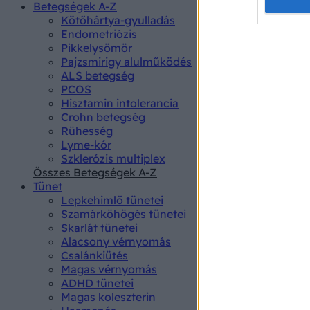
Opted 
Betegségek A-Z
Kötőhártya-gyulladás
Endometriózis
Google 
Pikkelysömör
Pajzsmirigy alulműködés
I want t
ALS betegség
web or d
PCOS
Hisztamin intolerancia
I want t
Crohn betegség
purpose
Rühesség
Lyme-kór
I want 
Szklerózis multiplex
Összes Betegségek A-Z
I want t
Tünet
web or d
Lepkehimlő tünetei
Szamárköhögés tünetei
I want t
Skarlát tünetei
or app.
Alacsony vérnyomás
Csalánkiütés
I want t
Magas vérnyomás
ADHD tünetei
Magas koleszterin
I want t