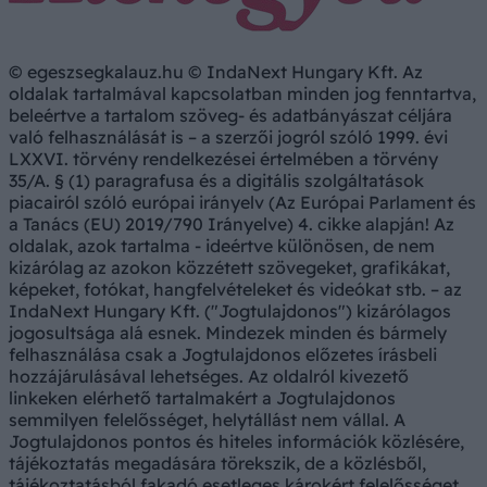
© egeszsegkalauz.hu © IndaNext Hungary Kft. Az
oldalak tartalmával kapcsolatban minden jog fenntartva,
beleértve a tartalom szöveg- és adatbányászat céljára
való felhasználását is – a szerzői jogról szóló 1999. évi
LXXVI. törvény rendelkezései értelmében a törvény
35/A. § (1) paragrafusa és a digitális szolgáltatások
piacairól szóló európai irányelv (Az Európai Parlament és
a Tanács (EU) 2019/790 Irányelve) 4. cikke alapján! Az
oldalak, azok tartalma - ideértve különösen, de nem
kizárólag az azokon közzétett szövegeket, grafikákat,
képeket, fotókat, hangfelvételeket és videókat stb. – az
IndaNext Hungary Kft. ("Jogtulajdonos") kizárólagos
jogosultsága alá esnek. Mindezek minden és bármely
felhasználása csak a Jogtulajdonos előzetes írásbeli
hozzájárulásával lehetséges. Az oldalról kivezető
linkeken elérhető tartalmakért a Jogtulajdonos
semmilyen felelősséget, helytállást nem vállal. A
Jogtulajdonos pontos és hiteles információk közlésére,
tájékoztatás megadására törekszik, de a közlésből,
tájékoztatásból fakadó esetleges károkért felelősséget,