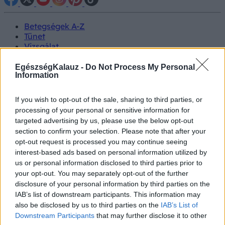
Betegségek A-Z
Tünet
Vizsgálat
Kezelés
Életmódváltás
EgészségKalauz -
Do Not Process My Personal
Information
Kutatás
Prevenció
Hírek
If you wish to opt-out of the sale, sharing to third parties, or
Videók
processing of your personal or sensitive information for
Kisállatok egészsége
targeted advertising by us, please use the below opt-out
section to confirm your selection. Please note that after your
#allergia
#influenza
#cukorbetegség
opt-out request is processed you may continue seeing
#orvosmeteorológia
#vérnyomás
#stroke
#rákbetegség
interest-based ads based on personal information utilized by
#pajzsmirigy
#reflux
#ekcéma
#herpesz
us or personal information disclosed to third parties prior to
Regisztráció
your opt-out. You may separately opt-out of the further
disclosure of your personal information by third parties on the
IAB’s list of downstream participants. This information may
also be disclosed by us to third parties on the
IAB’s List of
Downstream Participants
that may further disclose it to other
Rovarcsípés