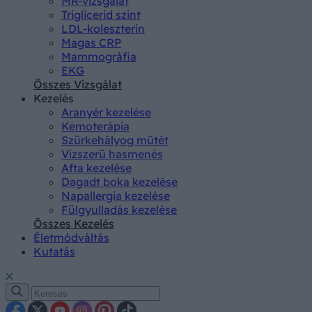
MR-vizsgálat
Triglicerid szint
LDL-koleszterin
Magas CRP
Mammográfia
EKG
Összes Vizsgálat
Kezelés
Aranyér kezelése
Kemoterápia
Szürkehályog műtét
Vízszerű hasmenés
Afta kezelése
Dagadt boka kezelése
Napallergia kezelése
Fülgyulladás kezelése
Összes Kezelés
Életmódváltás
Kutatás