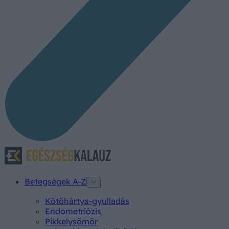
Betegségek A-Z
Kötőhártya-gyulladás
Endometriózis
Pikkelysömör