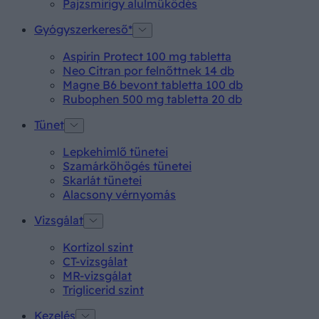
Pajzsmirigy alulműködés
Gyógyszerkereső*
Aspirin Protect 100 mg tabletta
Neo Citran por felnőttnek 14 db
Magne B6 bevont tabletta 100 db
Rubophen 500 mg tabletta 20 db
Tünet
Lepkehimlő tünetei
Szamárköhögés tünetei
Skarlát tünetei
Alacsony vérnyomás
Vizsgálat
Kortizol szint
CT-vizsgálat
MR-vizsgálat
Triglicerid szint
Kezelés