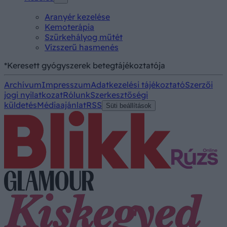
Aranyér kezelése
Kemoterápia
Szürkehályog műtét
Vízszerű hasmenés
*Keresett gyógyszerek betegtájékoztatója
Archívum
Impresszum
Adatkezelési tájékoztató
Szerzői
jogi nyilatkozat
Rólunk
Szerkesztőségi
küldetés
Médiaajánlat
RSS
Süti beállítások