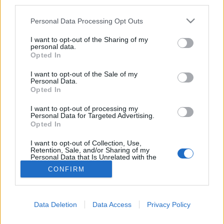
third parties.
Rovarcsípés
Please note that this website/app uses one or more Google
Personal Data Processing Opt Outs
services and may gather and store information including but
not limited to your visit or usage behaviour. You may click to
I want to opt-out of the Sharing of my
personal data.
grant or deny consent to Google and its third-party tags to
Opted In
use your data for below specified purposes in below Google
consent section.
I want to opt-out of the Sale of my
Personal Data.
Opted In
I want to opt-out of processing my
Personal Data for Targeted Advertising.
Opted In
I want to opt-out of Collection, Use,
Retention, Sale, and/or Sharing of my
Personal Data that Is Unrelated with the
Purposes for which it was collected.
CONFIRM
Opted Out
Google consents
Data Deletion
Data Access
Privacy Policy
I want to allow Google to enable storage
related to advertising like cookies on web or