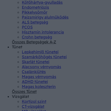
Kötőhártya-gyulladás
Endometriózis
Pikkelysömör
Pajzsmirigy alulműködés
ALS betegség
PCOS
Hisztamin intolerancia
Crohn betegség
Összes Betegségek A-Z
Tünet
Lepkehimlő tünetei
Szamárköhögés tünetei
Skarlát tünetei
Alacsony vérnyomás
Csalánkiütés
Magas vérnyomás
ADHD tünetei
Magas koleszterin
Összes Tünet
Vizsgálat
Kortizol szint
CT-vizsgálat