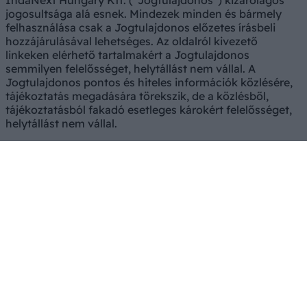
jogosultsága alá esnek. Mindezek minden és bármely
felhasználása csak a Jogtulajdonos előzetes írásbeli
hozzájárulásával lehetséges. Az oldalról kivezető
linkeken elérhető tartalmakért a Jogtulajdonos
semmilyen felelősséget, helytállást nem vállal. A
Jogtulajdonos pontos és hiteles információk közlésére,
tájékoztatás megadására törekszik, de a közlésből,
tájékoztatásból fakadó esetleges károkért felelősséget,
helytállást nem vállal.