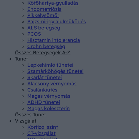
Kötőhártya-gyulladás
Endometriózis
Pikkelysömör
Pajzsmirigy alulműködés
ALS betegség
PCOS
Hisztamin intolerancia
Crohn betegség
Összes Betegségek A-Z
Tünet
Lepkehimlő tünetei
Szamárköhögés tünetei
Skarlát tünetei
Alacsony vérnyomás
Csalánkiütés
Magas vérnyomás
ADHD tünetei
Magas koleszterin
Összes Tünet
Vizsgálat
Kortizol szint
CT-vizsgálat