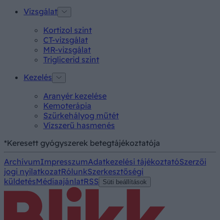
Vizsgálat
Kortizol szint
CT-vizsgálat
MR-vizsgálat
Triglicerid szint
Kezelés
Aranyér kezelése
Kemoterápia
Szürkehályog műtét
Vízszerű hasmenés
*Keresett gyógyszerek betegtájékoztatója
Archívum
Impresszum
Adatkezelési tájékoztató
Szerzői
jogi nyilatkozat
Rólunk
Szerkesztőségi
küldetés
Médiaajánlat
RSS
Süti beállítások