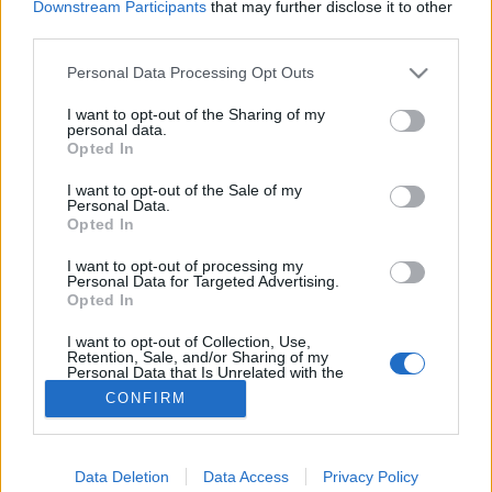
Downstream Participants
that may further disclose it to other
third parties.
Rozmaring
Please note that this website/app uses one or more Google
Personal Data Processing Opt Outs
services and may gather and store information including but
not limited to your visit or usage behaviour. You may click to
I want to opt-out of the Sharing of my
personal data.
grant or deny consent to Google and its third-party tags to
Opted In
use your data for below specified purposes in below Google
consent section.
I want to opt-out of the Sale of my
Personal Data.
Opted In
I want to opt-out of processing my
Personal Data for Targeted Advertising.
Opted In
I want to opt-out of Collection, Use,
Retention, Sale, and/or Sharing of my
Personal Data that Is Unrelated with the
Purposes for which it was collected.
CONFIRM
Opted Out
Google consents
Data Deletion
Data Access
Privacy Policy
I want to allow Google to enable storage