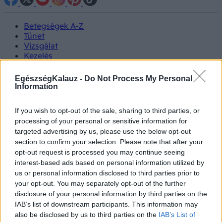
Betegségek A-Z
Tünet
Vizsgálat
Kezelés
Életmódváltás
Kutatás
EgészségKalauz -
Do Not Process My Personal
Prevenció
Information
Hírek
Videók
If you wish to opt-out of the sale, sharing to third parties, or
Kisállatok egészsége
processing of your personal or sensitive information for
targeted advertising by us, please use the below opt-out
#allergia
#influenza
#cukorbetegség
section to confirm your selection. Please note that after your
#orvosmeteorológia
#vérnyomás
#stroke
#rákbetegség
opt-out request is processed you may continue seeing
#pajzsmirigy
#reflux
#ekcéma
#herpesz
interest-based ads based on personal information utilized by
Regisztráció
us or personal information disclosed to third parties prior to
your opt-out. You may separately opt-out of the further
disclosure of your personal information by third parties on the
IAB’s list of downstream participants. This information may
also be disclosed by us to third parties on the
IAB’s List of
Rozmaring