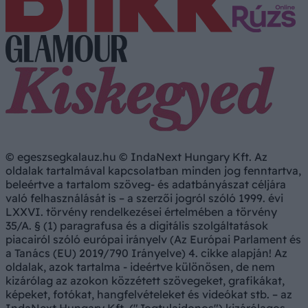
© egeszsegkalauz.hu © IndaNext Hungary Kft. Az
oldalak tartalmával kapcsolatban minden jog fenntartva,
beleértve a tartalom szöveg- és adatbányászat céljára
való felhasználását is – a szerzői jogról szóló 1999. évi
LXXVI. törvény rendelkezései értelmében a törvény
35/A. § (1) paragrafusa és a digitális szolgáltatások
piacairól szóló európai irányelv (Az Európai Parlament és
a Tanács (EU) 2019/790 Irányelve) 4. cikke alapján! Az
oldalak, azok tartalma - ideértve különösen, de nem
kizárólag az azokon közzétett szövegeket, grafikákat,
képeket, fotókat, hangfelvételeket és videókat stb. – az
IndaNext Hungary Kft. ("Jogtulajdonos") kizárólagos