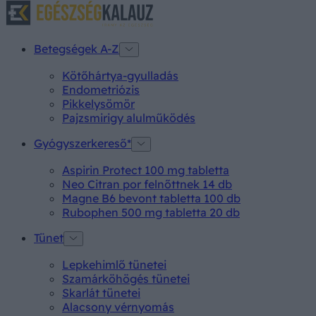
Betegségek A-Z
Kötőhártya-gyulladás
Endometriózis
Pikkelysömör
Pajzsmirigy alulműködés
Gyógyszerkereső*
Aspirin Protect 100 mg tabletta
Neo Citran por felnőttnek 14 db
Magne B6 bevont tabletta 100 db
Rubophen 500 mg tabletta 20 db
Tünet
Lepkehimlő tünetei
Szamárköhögés tünetei
Skarlát tünetei
Alacsony vérnyomás