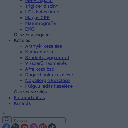
MR-vizsgálat
Triglicerid szint
LDL-koleszterin
Magas CRP
Mammográfia
EKG
Összes Vizsgálat
Kezelés
Aranyér kezelése
Kemoterápia
Szürkehályog műtét
Vízszerű hasmenés
Afta kezelése
Dagadt boka kezelése
Napallergia kezelése
Fülgyulladás kezelése
Összes Kezelés
Életmódváltás
Kutatás