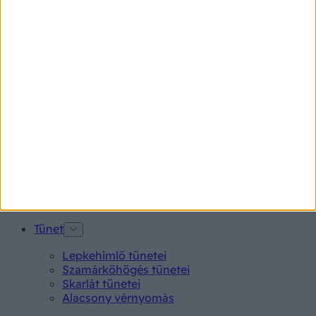
Betegségek A-Z
Kötőhártya-gyulladás
Endometriózis
Pikkelysömör
Pajzsmirigy alulműködés
Gyógyszerkereső*
Aspirin Protect 100 mg tabletta
Neo Citran por felnőttnek 14 db
Magne B6 bevont tabletta 100 db
Rubophen 500 mg tabletta 20 db
Tünet
Lepkehimlő tünetei
Szamárköhögés tünetei
Skarlát tünetei
Alacsony vérnyomás