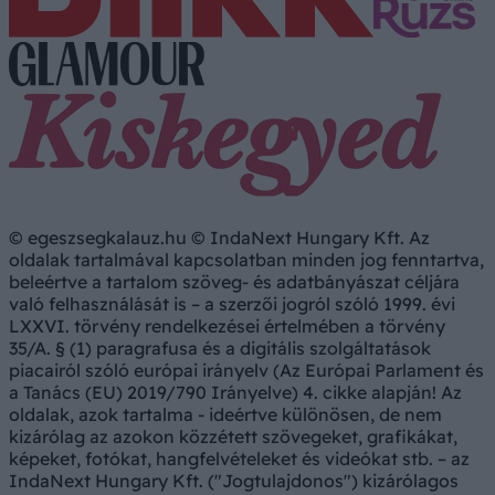
© egeszsegkalauz.hu © IndaNext Hungary Kft. Az
oldalak tartalmával kapcsolatban minden jog fenntartva,
beleértve a tartalom szöveg- és adatbányászat céljára
való felhasználását is – a szerzői jogról szóló 1999. évi
LXXVI. törvény rendelkezései értelmében a törvény
35/A. § (1) paragrafusa és a digitális szolgáltatások
piacairól szóló európai irányelv (Az Európai Parlament és
a Tanács (EU) 2019/790 Irányelve) 4. cikke alapján! Az
oldalak, azok tartalma - ideértve különösen, de nem
kizárólag az azokon közzétett szövegeket, grafikákat,
képeket, fotókat, hangfelvételeket és videókat stb. – az
IndaNext Hungary Kft. ("Jogtulajdonos") kizárólagos