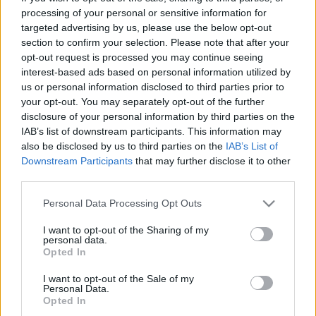
MR-vizsgálat
processing of your personal or sensitive information for
Triglicerid szint
LDL-koleszterin
targeted advertising by us, please use the below opt-out
Magas CRP
section to confirm your selection. Please note that after your
Mammográfia
opt-out request is processed you may continue seeing
EKG
interest-based ads based on personal information utilized by
Összes Vizsgálat
us or personal information disclosed to third parties prior to
Kezelés
your opt-out. You may separately opt-out of the further
Aranyér kezelése
disclosure of your personal information by third parties on the
Kemoterápia
IAB’s list of downstream participants. This information may
Szürkehályog műtét
also be disclosed by us to third parties on the
IAB’s List of
Vízszerű hasmenés
Downstream Participants
that may further disclose it to other
Afta kezelése
third parties.
Dagadt boka kezelése
Napallergia kezelése
Please note that this website/app uses one or more Google
Personal Data Processing Opt Outs
Fülgyulladás kezelése
services and may gather and store information including but
Összes Kezelés
not limited to your visit or usage behaviour. You may click to
I want to opt-out of the Sharing of my
Életmódváltás
personal data.
grant or deny consent to Google and its third-party tags to
Opted In
Kutatás
use your data for below specified purposes in below Google
consent section.
I want to opt-out of the Sale of my
Personal Data.
Opted In