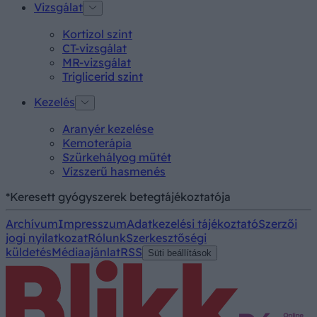
Vizsgálat
Kortizol szint
CT-vizsgálat
MR-vizsgálat
Triglicerid szint
Kezelés
Aranyér kezelése
Kemoterápia
Szürkehályog műtét
Vízszerű hasmenés
*Keresett gyógyszerek betegtájékoztatója
Archívum
Impresszum
Adatkezelési tájékoztató
Szerzői
jogi nyilatkozat
Rólunk
Szerkesztőségi
küldetés
Médiaajánlat
RSS
Süti beállítások