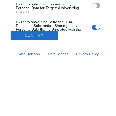
I want to opt-out of processing my
Personal Data for Targeted Advertising.
Opted In
Betegségek A-Z
Tünet
I want to opt-out of Collection, Use,
Vizsgálat
Retention, Sale, and/or Sharing of my
Kezelés
Personal Data that Is Unrelated with the
Purposes for which it was collected.
Életmódváltás
CONFIRM
Opted Out
Kutatás
Prevenció
Google consents
Hírek
Data Deletion
Data Access
Privacy Policy
Videók
I want to allow Google to enable storage
Kisállatok egészsége
related to advertising like cookies on web or
device identifiers in apps.
#allergia
#influenza
#cukorbetegség
#orvosmeteorológia
#vérnyomás
#stroke
#rákbetegség
I want to allow my user data to be sent to
#pajzsmirigy
#reflux
#ekcéma
#herpesz
Google for online advertising purposes.
Regisztráció
I want to allow Google to send me
personalized advertising.
I want to allow Google to enable storage
Rozsda