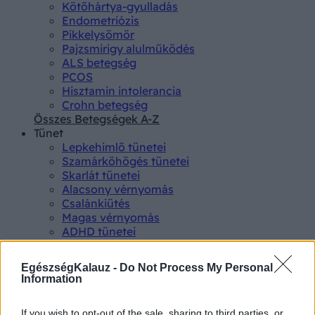
Kötőhártya-gyulladás
Endometriózis
Pikkelysömör
Pajzsmirigy alulműködés
ALS betegség
PCOS
Hisztamin intolerancia
Crohn betegség
Összes Betegségek A-Z
Tünet
Lepkehimlő tünetei
Szamárköhögés tünetei
Skarlát tünetei
Alacsony vérnyomás
Csalánkiütés
Magas vérnyomás
ADHD tünetei
Magas koleszterin
Összes Tünet
EgészségKalauz -
Do Not Process My Personal
Vizsgálat
Information
Kortizol szint
CT-vizsgálat
If you wish to opt-out of the sale, sharing to third parties, or