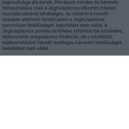
jogosultsága alá esnek. Mindezek minden és bármely
felhasználása csak a Jogtulajdonos előzetes írásbeli
hozzájárulásával lehetséges. Az oldalról kivezető
linkeken elérhető tartalmakért a Jogtulajdonos
semmilyen felelősséget, helytállást nem vállal. A
Jogtulajdonos pontos és hiteles információk közlésére,
tájékoztatás megadására törekszik, de a közlésből,
tájékoztatásból fakadó esetleges károkért felelősséget,
helytállást nem vállal.