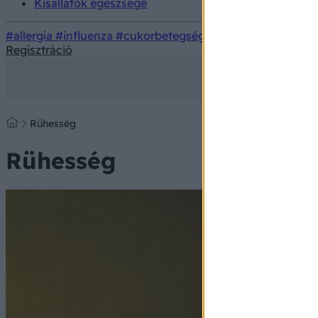
Kisállatok egészsége
#allergia
#influenza
#cukorbetegség
#orvosmeteorológi
Regisztráció
Rühesség
Rühesség