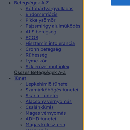
Opted 
Betegségek A-Z
Kötőhártya-gyulladás
Endometriózis
Google 
Pikkelysömör
Pajzsmirigy alulműködés
I want t
ALS betegség
web or d
PCOS
Hisztamin intolerancia
I want t
Crohn betegség
purpose
Rühesség
Lyme-kór
I want 
Szklerózis multiplex
Összes Betegségek A-Z
I want t
Tünet
web or d
Lepkehimlő tünetei
Szamárköhögés tünetei
I want t
Skarlát tünetei
or app.
Alacsony vérnyomás
Csalánkiütés
I want t
Magas vérnyomás
ADHD tünetei
Magas koleszterin
I want t