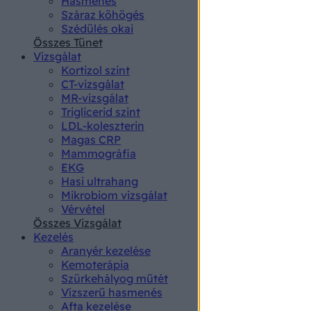
Hasmenés
authenti
Száraz köhögés
Szédülés okai
Összes Tünet
Vizsgálat
Kortizol szint
CT-vizsgálat
MR-vizsgálat
Triglicerid szint
LDL-koleszterin
Magas CRP
Mammográfia
EKG
Hasi ultrahang
Mikrobiom vizsgálat
Vérvétel
Összes Vizsgálat
Kezelés
Aranyér kezelése
Kemoterápia
Szürkehályog műtét
Vízszerű hasmenés
Afta kezelése