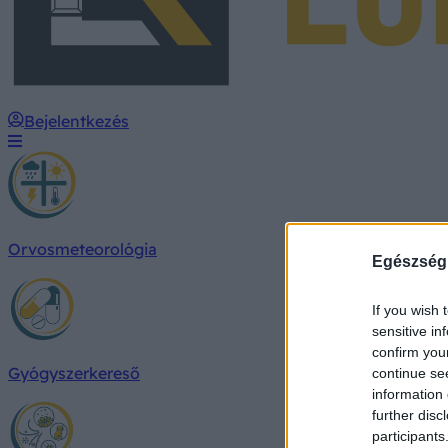
Bejelentkezés
Orvosmeteorológia
Egészség
If you wish 
sensitive in
confirm you
Gyógyszerkereső
continue se
information 
further disc
participants