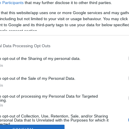
Participants
that may further disclose it to other third parties.
 that this website/app uses one or more Google services and may gath
including but not limited to your visit or usage behaviour. You may click 
 to Google and its third-party tags to use your data for below specifi
ogle consent section.
l Data Processing Opt Outs
o opt-out of the Sharing of my personal data.
In
o opt-out of the Sale of my Personal Data.
In
to opt-out of processing my Personal Data for Targeted
ing.
In
o opt-out of Collection, Use, Retention, Sale, and/or Sharing
ersonal Data that Is Unrelated with the Purposes for which it
lected.