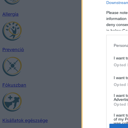
Downstream 
Please note
Allergia
information 
deny consent
in below Go
Persona
Prevenció
I want t
Opted 
I want t
Fókuszban
Opted 
I want 
Advertis
Opted 
I want t
of my P
Kisállatok egészsége
was col