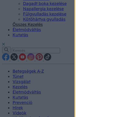
Dagadt boka kezelése
Napallergia kezelése
Fülgyulladás kezelése
Kötőhártya gyulladás
Összes Kezelés
Életmódváltás
Kutatás
Betegségek A-Z
Tünet
Vizsgálat
Kezelés
Életmódváltás
Kutatás
Prevenció
Hírek
Videók