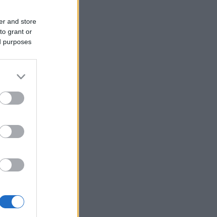
er and store
to grant or
ed purposes