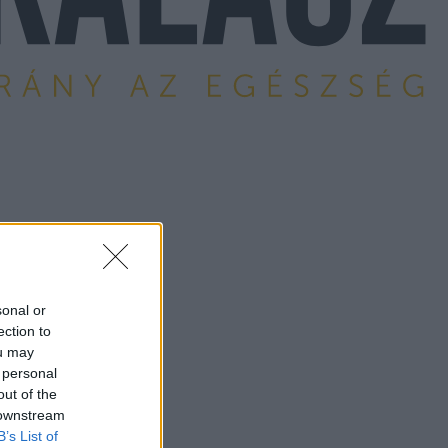
sonal or
ection to
ou may
 personal
out of the
 downstream
B’s List of