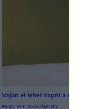
Vajon el lehet kapni a rühességet a
Mennyire kell aggódni emiatt?