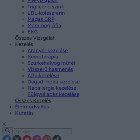
MR-vizsgálat
Triglicerid szint
LDL-koleszterin
Magas CRP
Mammográfia
EKG
Összes Vizsgálat
Kezelés
Aranyér kezelése
Kemoterápia
Szürkehályog műtét
Vízszerű hasmenés
Afta kezelése
Dagadt boka kezelése
Napallergia kezelése
Fülgyulladás kezelése
Összes Kezelés
Életmódváltás
Kutatás