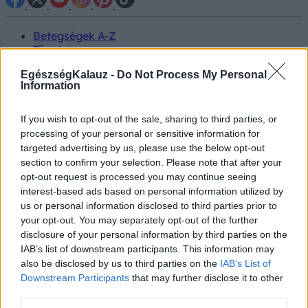
Betegségek A-Z
Tünet
Vizsgálat
EgészségKalauz -
Do Not Process My Personal
Kezelés
Information
Életmódváltás
Kutatás
Prevenció
If you wish to opt-out of the sale, sharing to third parties, or
Hírek
processing of your personal or sensitive information for
Videók
targeted advertising by us, please use the below opt-out
Kisállatok egészsége
section to confirm your selection. Please note that after your
opt-out request is processed you may continue seeing
#allergia
#influenza
#cukorbetegség
interest-based ads based on personal information utilized by
#orvosmeteorológia
#vérnyomás
#stroke
#rákbetegség
us or personal information disclosed to third parties prior to
#pajzsmirigy
#reflux
#ekcéma
#herpesz
your opt-out. You may separately opt-out of the further
Regisztráció
disclosure of your personal information by third parties on the
IAB’s list of downstream participants. This information may
also be disclosed by us to third parties on the
IAB’s List of
Downstream Participants
that may further disclose it to other
third parties.
Stádium