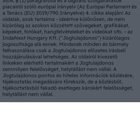
35/A. § (1) paragrafusa és a digitális szolgáltatások
piacairól szóló európai irányelv (Az Európai Parlament és
a Tanács (EU) 2019/790 Irányelve) 4. cikke alapján! Az
oldalak, azok tartalma - ideértve különösen, de nem
kizárólag az azokon közzétett szövegeket, grafikákat,
képeket, fotókat, hangfelvételeket és videókat stb. – az
IndaNext Hungary Kft. ("Jogtulajdonos") kizárólagos
jogosultsága alá esnek. Mindezek minden és bármely
felhasználása csak a Jogtulajdonos előzetes írásbeli
hozzájárulásával lehetséges. Az oldalról kivezető
linkeken elérhető tartalmakért a Jogtulajdonos
semmilyen felelősséget, helytállást nem vállal. A
Jogtulajdonos pontos és hiteles információk közlésére,
tájékoztatás megadására törekszik, de a közlésből,
tájékoztatásból fakadó esetleges károkért felelősséget,
helytállást nem vállal.