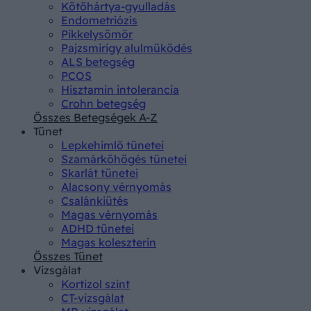
Kötőhártya-gyulladás
Endometriózis
Pikkelysömör
Pajzsmirigy alulműködés
ALS betegség
PCOS
Hisztamin intolerancia
Crohn betegség
Összes Betegségek A-Z
Tünet
Lepkehimlő tünetei
Szamárköhögés tünetei
Skarlát tünetei
Alacsony vérnyomás
Csalánkiütés
Magas vérnyomás
ADHD tünetei
Magas koleszterin
Összes Tünet
Vizsgálat
Kortizol szint
CT-vizsgálat