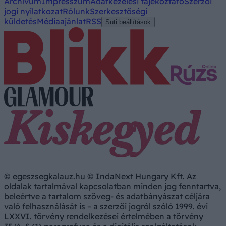
Archívum
Impresszum
Adatkezelési tájékoztató
Szerzői
jogi nyilatkozat
Rólunk
Szerkesztőségi
küldetés
Médiaajánlat
RSS
Süti beállítások
© egeszsegkalauz.hu © IndaNext Hungary Kft. Az
oldalak tartalmával kapcsolatban minden jog fenntartva,
beleértve a tartalom szöveg- és adatbányászat céljára
való felhasználását is – a szerzői jogról szóló 1999. évi
LXXVI. törvény rendelkezései értelmében a törvény