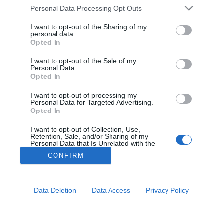
Please note that this website/app uses one or more Google
Personal Data Processing Opt Outs
Stádium
services and may gather and store information including but
not limited to your visit or usage behaviour. You may click to
I want to opt-out of the Sharing of my
personal data.
grant or deny consent to Google and its third-party tags to
Opted In
use your data for below specified purposes in below Google
consent section.
I want to opt-out of the Sale of my
Personal Data.
Opted In
I want to opt-out of processing my
Personal Data for Targeted Advertising.
Opted In
I want to opt-out of Collection, Use,
Retention, Sale, and/or Sharing of my
Personal Data that Is Unrelated with the
Purposes for which it was collected.
CONFIRM
Opted Out
Google consents
Data Deletion
Data Access
Privacy Policy
I want to allow Google to enable storage
related to advertising like cookies on web or
device identifiers in apps.