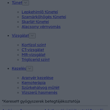
Tünet
Lepkehimlő tünetei
Szamárköhögés tünetei
Skarlát tünetei
Alacsony vérnyomás
Vizsgálat
Kortizol szint
CT-vizsgálat
MR-vizsgálat
Triglicerid szint
Kezelés
Aranyér kezelése
Kemoterápia
Szürkehályog műtét
Vízszerű hasmenés
*Keresett gyógyszerek betegtájékoztatója