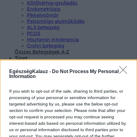
Kötőhártya-gyulladás
Endometriózis
Pikkelysömör
Pajzsmirigy alulműködés
ALS betegség
PCOS
Hisztamin intolerancia
Crohn betegség
Összes Betegségek A-Z
Tünet
Lepkehimlő tünetei
Szamárköhögés tünetei
EgészségKalauz -
Do Not Process My Personal
Skarlát tünetei
Information
Alacsony vérnyomás
Csalánkiütés
If you wish to opt-out of the sale, sharing to third parties, or
Magas vérnyomás
processing of your personal or sensitive information for
ADHD tünetei
targeted advertising by us, please use the below opt-out
Magas koleszterin
section to confirm your selection. Please note that after your
Összes Tünet
opt-out request is processed you may continue seeing
Vizsgálat
interest-based ads based on personal information utilized by
Kortizol szint
us or personal information disclosed to third parties prior to
CT-vizsgálat
your opt-out. You may separately opt-out of the further