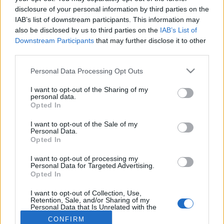
MR-vizsgálat
disclosure of your personal information by third parties on the
Triglicerid szint
LDL-koleszterin
IAB’s list of downstream participants. This information may
Magas CRP
also be disclosed by us to third parties on the
IAB’s List of
Mammográfia
Downstream Participants
that may further disclose it to other
EKG
third parties.
Összes Vizsgálat
Please note that this website/app uses one or more Google
Kezelés
Personal Data Processing Opt Outs
services and may gather and store information including but
Aranyér kezelése
Kemoterápia
not limited to your visit or usage behaviour. You may click to
I want to opt-out of the Sharing of my
personal data.
Szürkehályog műtét
grant or deny consent to Google and its third-party tags to
Opted In
Vízszerű hasmenés
use your data for below specified purposes in below Google
Afta kezelése
consent section.
I want to opt-out of the Sale of my
Dagadt boka kezelése
Personal Data.
Napallergia kezelése
Opted In
Fülgyulladás kezelése
I want to opt-out of processing my
Összes Kezelés
Personal Data for Targeted Advertising.
Életmódváltás
Opted In
Kutatás
I want to opt-out of Collection, Use,
Retention, Sale, and/or Sharing of my
Personal Data that Is Unrelated with the
Purposes for which it was collected.
CONFIRM
Opted Out