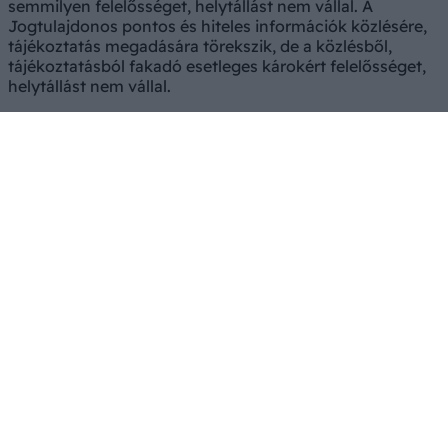
semmilyen felelősséget, helytállást nem vállal. A
Jogtulajdonos pontos és hiteles információk közlésére,
tájékoztatás megadására törekszik, de a közlésből,
tájékoztatásból fakadó esetleges károkért felelősséget,
helytállást nem vállal.