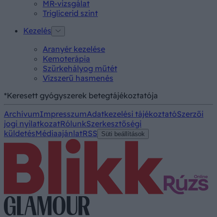
MR-vizsgálat
Triglicerid szint
Kezelés
Aranyér kezelése
Kemoterápia
Szürkehályog műtét
Vízszerű hasmenés
*Keresett gyógyszerek betegtájékoztatója
Archívum
Impresszum
Adatkezelési tájékoztató
Szerzői
jogi nyilatkozat
Rólunk
Szerkesztőségi
küldetés
Médiaajánlat
RSS
Süti beállítások