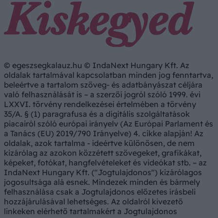
© egeszsegkalauz.hu © IndaNext Hungary Kft. Az
oldalak tartalmával kapcsolatban minden jog fenntartva,
beleértve a tartalom szöveg- és adatbányászat céljára
való felhasználását is – a szerzői jogról szóló 1999. évi
LXXVI. törvény rendelkezései értelmében a törvény
35/A. § (1) paragrafusa és a digitális szolgáltatások
piacairól szóló európai irányelv (Az Európai Parlament és
a Tanács (EU) 2019/790 Irányelve) 4. cikke alapján! Az
oldalak, azok tartalma - ideértve különösen, de nem
kizárólag az azokon közzétett szövegeket, grafikákat,
képeket, fotókat, hangfelvételeket és videókat stb. – az
IndaNext Hungary Kft. ("Jogtulajdonos") kizárólagos
jogosultsága alá esnek. Mindezek minden és bármely
felhasználása csak a Jogtulajdonos előzetes írásbeli
hozzájárulásával lehetséges. Az oldalról kivezető
linkeken elérhető tartalmakért a Jogtulajdonos