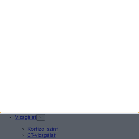
Kötőhártya-gyulladás
Endometriózis
Pikkelysömör
Pajzsmirigy alulműködés
Gyógyszerkereső*
Aspirin Protect 100 mg tabletta
Neo Citran por felnőttnek 14 db
Magne B6 bevont tabletta 100 db
Rubophen 500 mg tabletta 20 db
Tünet
Lepkehimlő tünetei
Szamárköhögés tünetei
Skarlát tünetei
Alacsony vérnyomás
Vizsgálat
Kortizol szint
CT-vizsgálat