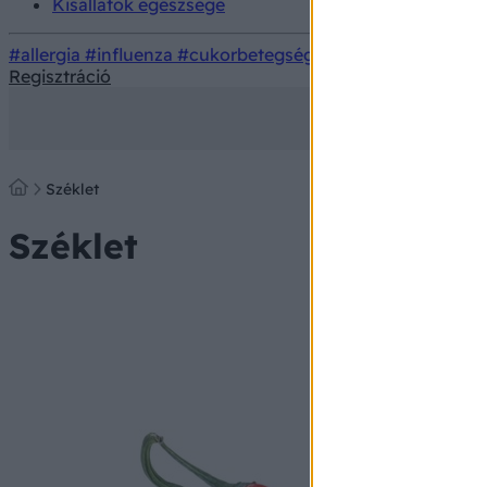
Kisállatok egészsége
#allergia
#influenza
#cukorbetegség
#orvosmeteorológi
Regisztráció
Széklet
Széklet