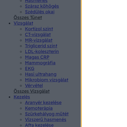
Hasmenés
authenti
Száraz köhögés
Szédülés okai
Összes Tünet
Vizsgálat
Kortizol szint
CT-vizsgálat
MR-vizsgálat
Triglicerid szint
LDL-koleszterin
Magas CRP
Mammográfia
EKG
Hasi ultrahang
Mikrobiom vizsgálat
Vérvétel
Összes Vizsgálat
Kezelés
Aranyér kezelése
Kemoterápia
Szürkehályog műtét
Vízszerű hasmenés
Afta kezelése