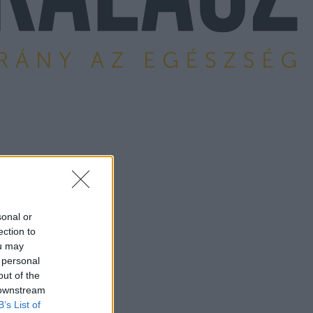
sonal or
ection to
ou may
 personal
out of the
 downstream
B’s List of