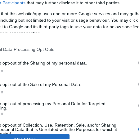
Participants
that may further disclose it to other third parties.
 that this website/app uses one or more Google services and may gath
including but not limited to your visit or usage behaviour. You may click 
 to Google and its third-party tags to use your data for below specifi
ogle consent section.
l Data Processing Opt Outs
o opt-out of the Sharing of my personal data.
In
o opt-out of the Sale of my Personal Data.
In
to opt-out of processing my Personal Data for Targeted
ing.
In
o opt-out of Collection, Use, Retention, Sale, and/or Sharing
ersonal Data that Is Unrelated with the Purposes for which it
lected.