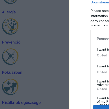
Downstream 
Please note
Allergia
information 
deny consent
in below Go
Persona
Prevenció
I want t
Opted 
I want t
Fókuszban
Opted 
I want 
Advertis
Opted 
I want t
of my P
Kisállatok egészsége
was col