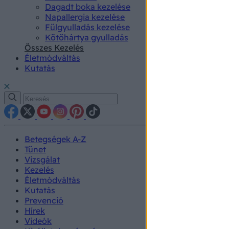
Dagadt boka kezelése
Napallergia kezelése
Fülgyulladás kezelése
Kötőhártya gyulladás
Összes Kezelés
Életmódváltás
Kutatás
Betegségek A-Z
Tünet
Vizsgálat
Kezelés
Életmódváltás
Kutatás
Prevenció
Hírek
Videók