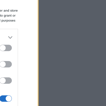
er and store
to grant or
ed purposes