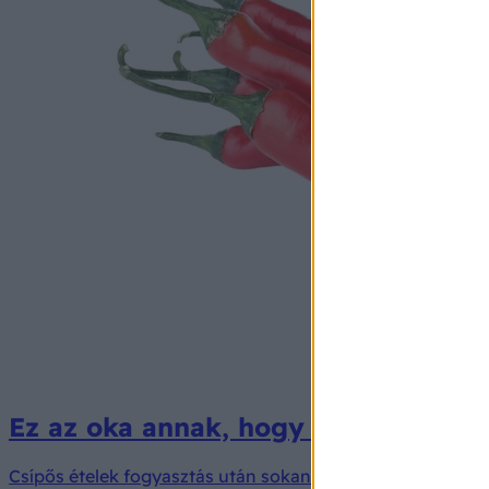
Ez az oka annak, hogy az erős étele
Csípős ételek fogyasztás után sokan tapasztalhatják, hogy 