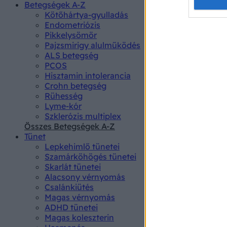
Opted 
Betegségek A-Z
Kötőhártya-gyulladás
Endometriózis
Google 
Pikkelysömör
Pajzsmirigy alulműködés
I want t
ALS betegség
web or d
PCOS
Hisztamin intolerancia
I want t
Crohn betegség
purpose
Rühesség
Lyme-kór
I want 
Szklerózis multiplex
Összes Betegségek A-Z
I want t
Tünet
web or d
Lepkehimlő tünetei
Szamárköhögés tünetei
I want t
Skarlát tünetei
or app.
Alacsony vérnyomás
Csalánkiütés
I want t
Magas vérnyomás
ADHD tünetei
Magas koleszterin
I want t