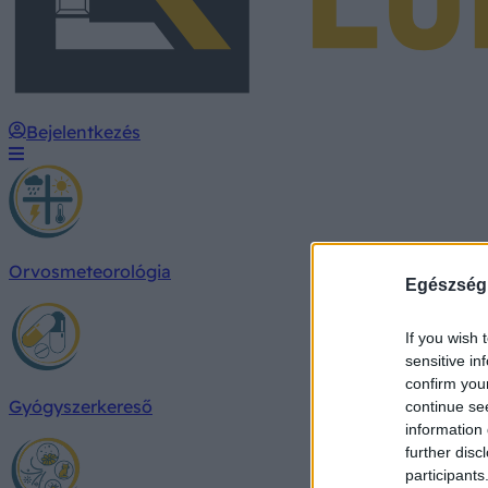
Bejelentkezés
Orvosmeteorológia
Egészség
If you wish 
sensitive in
confirm you
Gyógyszerkereső
continue se
information 
further disc
participants