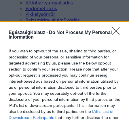
Kötőhártya-gyulladás
Endometriózis
Pikkelysömör
Pajzsmirigy alulműködés
ALS betegség
PCOS
EgészségKalauz -
Do Not Process My Personal
Hisztamin intolerancia
Information
Crohn betegség
Összes Betegségek A-Z
If you wish to opt-out of the sale, sharing to third parties, or
Tünet
processing of your personal or sensitive information for
Lepkehimlő tünetei
targeted advertising by us, please use the below opt-out
Szamárköhögés tünetei
section to confirm your selection. Please note that after your
Skarlát tünetei
opt-out request is processed you may continue seeing
Alacsony vérnyomás
interest-based ads based on personal information utilized by
Csalánkiütés
us or personal information disclosed to third parties prior to
Magas vérnyomás
your opt-out. You may separately opt-out of the further
ADHD tünetei
disclosure of your personal information by third parties on the
Magas koleszterin
IAB’s list of downstream participants. This information may
Összes Tünet
Vizsgálat
also be disclosed by us to third parties on the
IAB’s List of
Kortizol szint
Downstream Participants
that may further disclose it to other
CT-vizsgálat
third parties.