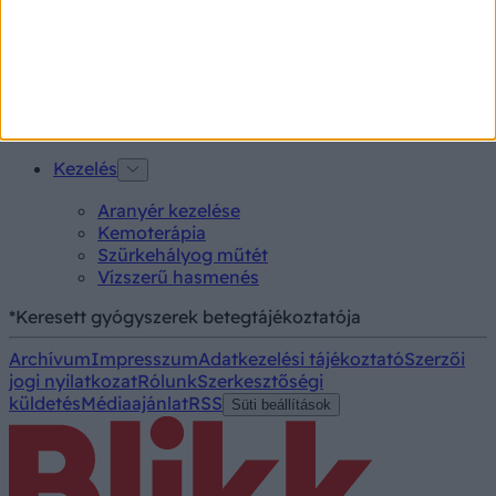
Vizsgálat
Kortizol szint
CT-vizsgálat
MR-vizsgálat
Triglicerid szint
Kezelés
Aranyér kezelése
Kemoterápia
Szürkehályog műtét
Vízszerű hasmenés
*Keresett gyógyszerek betegtájékoztatója
Archívum
Impresszum
Adatkezelési tájékoztató
Szerzői
jogi nyilatkozat
Rólunk
Szerkesztőségi
küldetés
Médiaajánlat
RSS
Süti beállítások