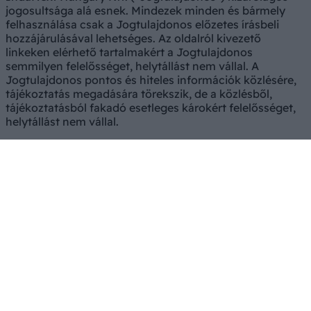
jogosultsága alá esnek. Mindezek minden és bármely
felhasználása csak a Jogtulajdonos előzetes írásbeli
hozzájárulásával lehetséges. Az oldalról kivezető
linkeken elérhető tartalmakért a Jogtulajdonos
semmilyen felelősséget, helytállást nem vállal. A
Jogtulajdonos pontos és hiteles információk közlésére,
tájékoztatás megadására törekszik, de a közlésből,
tájékoztatásból fakadó esetleges károkért felelősséget,
helytállást nem vállal.