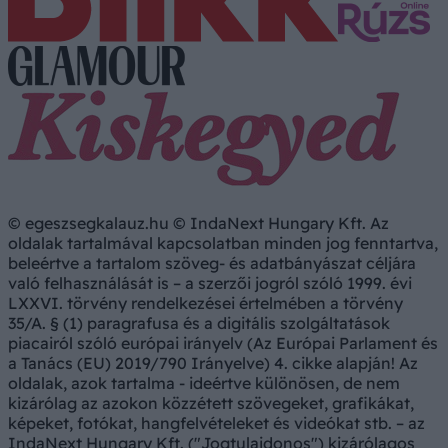
© egeszsegkalauz.hu © IndaNext Hungary Kft. Az
oldalak tartalmával kapcsolatban minden jog fenntartva,
beleértve a tartalom szöveg- és adatbányászat céljára
való felhasználását is – a szerzői jogról szóló 1999. évi
LXXVI. törvény rendelkezései értelmében a törvény
35/A. § (1) paragrafusa és a digitális szolgáltatások
piacairól szóló európai irányelv (Az Európai Parlament és
a Tanács (EU) 2019/790 Irányelve) 4. cikke alapján! Az
oldalak, azok tartalma - ideértve különösen, de nem
kizárólag az azokon közzétett szövegeket, grafikákat,
képeket, fotókat, hangfelvételeket és videókat stb. – az
IndaNext Hungary Kft. ("Jogtulajdonos") kizárólagos