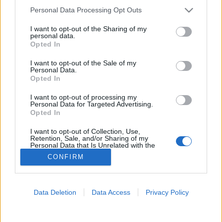
MR-vizsgálat
Please note that this website/app uses one or more Google
Triglicerid szint
Personal Data Processing Opt Outs
services and may gather and store information including but
LDL-koleszterin
not limited to your visit or usage behaviour. You may click to
I want to opt-out of the Sharing of my
Magas CRP
personal data.
Mammográfia
grant or deny consent to Google and its third-party tags to
Opted In
EKG
use your data for below specified purposes in below Google
Összes Vizsgálat
consent section.
I want to opt-out of the Sale of my
Kezelés
Personal Data.
Opted In
Aranyér kezelése
Kemoterápia
I want to opt-out of processing my
Szürkehályog műtét
Personal Data for Targeted Advertising.
Vízszerű hasmenés
Opted In
Afta kezelése
Dagadt boka kezelése
I want to opt-out of Collection, Use,
Napallergia kezelése
Retention, Sale, and/or Sharing of my
Personal Data that Is Unrelated with the
Fülgyulladás kezelése
Purposes for which it was collected.
CONFIRM
Összes Kezelés
Opted Out
Életmódváltás
Kutatás
Google consents
Data Deletion
Data Access
Privacy Policy
I want to allow Google to enable storage
related to advertising like cookies on web or
device identifiers in apps.