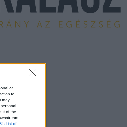
sonal or
ection to
ou may
 personal
out of the
 downstream
B’s List of