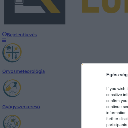
Bejelentkezés
Orvosmeteorológia
Egészség
If you wish 
sensitive in
confirm you
Gyógyszerkereső
continue se
information 
further disc
participants