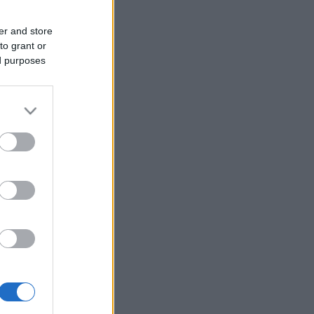
er and store
to grant or
ed purposes