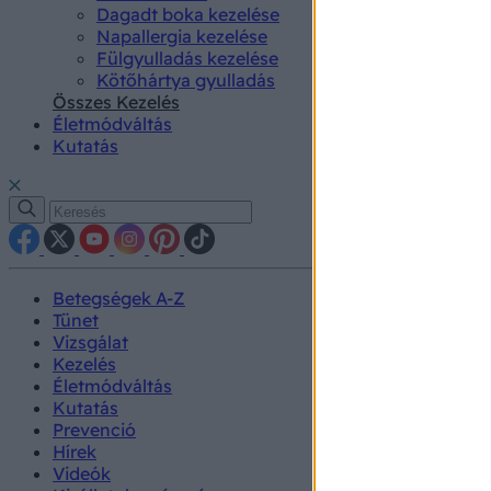
Dagadt boka kezelése
Napallergia kezelése
Fülgyulladás kezelése
Kötőhártya gyulladás
Összes Kezelés
Életmódváltás
Kutatás
Betegségek A-Z
Tünet
Vizsgálat
Kezelés
Életmódváltás
Kutatás
Prevenció
Hírek
Videók