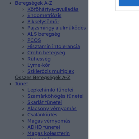
Opted 
Betegségek A-Z
Kötőhártya-gyulladás
Endometriózis
Google 
Pikkelysömör
Pajzsmirigy alulműködés
I want t
ALS betegség
web or d
PCOS
Hisztamin intolerancia
I want t
Crohn betegség
purpose
Rühesség
Lyme-kór
I want 
Szklerózis multiplex
Összes Betegségek A-Z
I want t
Tünet
web or d
Lepkehimlő tünetei
Szamárköhögés tünetei
I want t
Skarlát tünetei
or app.
Alacsony vérnyomás
Csalánkiütés
I want t
Magas vérnyomás
ADHD tünetei
Magas koleszterin
I want t