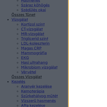
Hasmenés
authenti
Száraz köhögés
Szédülés okai
Összes Tünet
Vizsgálat
Kortizol szint
CT-vizsgálat
MR-vizsgálat
Triglicerid szint
LDL-koleszterin
Magas CRP
Mammográfia
EKG
Hasi ultrahang
Mikrobiom vizsgálat
Vérvétel
Összes Vizsgálat
Kezelés
Aranyér kezelése
Kemoterápia
Szürkehályog műtét
Vízszerű hasmenés
Afta kezelése