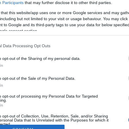
Participants
that may further disclose it to other third parties.
 that this website/app uses one or more Google services and may gath
including but not limited to your visit or usage behaviour. You may click 
 to Google and its third-party tags to use your data for below specifi
ogle consent section.
l Data Processing Opt Outs
o opt-out of the Sharing of my personal data.
In
o opt-out of the Sale of my Personal Data.
In
to opt-out of processing my Personal Data for Targeted
ing.
In
o opt-out of Collection, Use, Retention, Sale, and/or Sharing
ersonal Data that Is Unrelated with the Purposes for which it
lected.