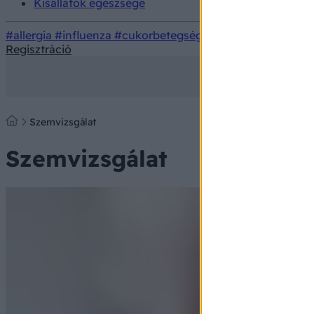
Kisállatok egészsége
#allergia
#influenza
#cukorbetegség
#orvosmeteorológi
Regisztráció
Szemvizsgálat
Szemvizsgálat