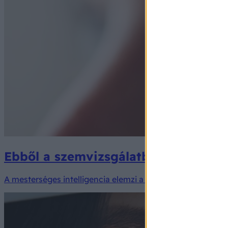
Ebből a szemvizsgálatból megjósolh
A mesterséges intelligencia elemzi a retina digitális képeit