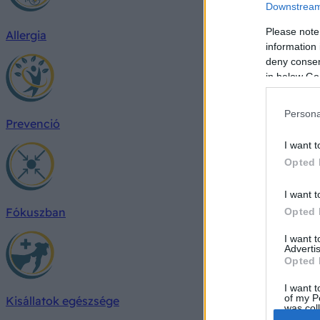
Downstream 
Please note
Allergia
information 
deny consent
in below Go
Persona
Prevenció
I want t
Opted 
I want t
Fókuszban
Opted 
I want 
Advertis
Opted 
I want t
of my P
Kisállatok egészsége
was col